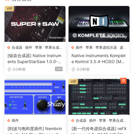
VIP
合成器
·
插件
·
苹果
·
苹果合成
插件
·
苹果
·
苹果虚拟乐器
·
虚
器
拟乐器
[锯齿合成器] Native Instrum
Native Instruments Komplet
ents SuperStarSaw 1.0.0-H
e Kontrol 3.5.4-HCiSO [Mac
CiSO [MacOSX]（182.43M
OSX]（ 823.17MB）
VIP
3小时前
3小时前
B）
荐
VIP
插件
合成器
·
插件
·
苹果
·
苹果合成
器
[削波与饱和度插件] Nembrin
[新一代传奇虚拟合成器] reFX