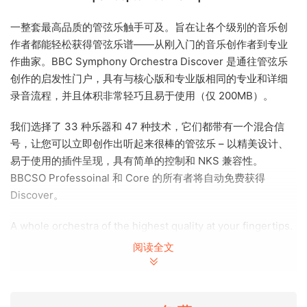
一整套最高品质的管弦乐触手可及。旨在让各个级别的音乐创
作者都能轻松获得管弦乐谱——从刚入门的音乐创作者到专业
作曲家。BBC Symphony Orchestra Discover 是通往管弦乐
创作的启发性门户，具有与核心版和专业版相同的专业和详细
录音流程，并且体积非常轻巧且易于使用（仅 200MB）。
我们选择了 33 种乐器和 47 种技术，它们都带有一个混合信
号，让您可以立即创作出听起来很棒的管弦乐 – 以精美设计、
易于使用的插件呈现，具有简单的控制和 NKS 兼容性。
BBCSO Professoinal 和 Core 的所有者将自动免费获得
Discover。
A whole orchestra of the highest quality at your fingertips.
Designed to make orchestral scoring accessible to music
阅读全文
creators of every level – from those just starting out, to
professional composers. BBC Symphony Orchestra
Discover is an inspiring gateway into orchestral