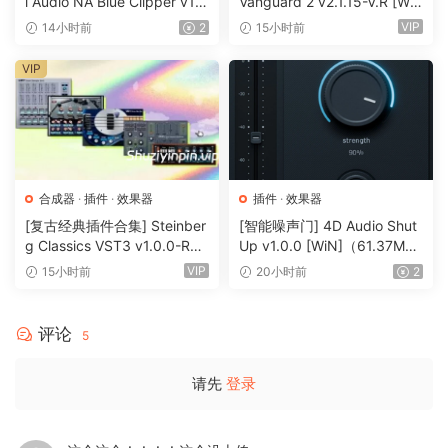
i Audio NA Blue Clipper v1.
Vanguard 2 v2.1.15-V.R [Wi
0.1 Incl Keygen-R2R [WiN]
N, MacOSX]（184MB+240
VIP
14小时前
2
15小时前
（11.2MB）
MB）
VIP
合成器
·
插件
·
效果器
插件
·
效果器
[复古经典插件合集] Steinber
[智能噪声门] 4D Audio Shut
g Classics VST3 v1.0.0-R2R
Up v1.0.0 [WiN]（61.37M
[WiN]（27.9MB）
B）
VIP
15小时前
20小时前
2
评论
5
请先
登录