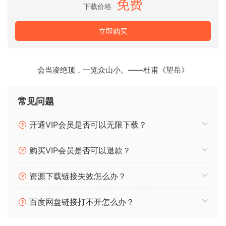
免费
composition, featuring the same professional and detailed
下载价格
recording process as both the Core and Professional
editions, in an incredibly lightweight and accessible
立即购买
package (only 200MB).
We have selected 33 instruments and 47 techniques
会当凌绝顶，一览众山小。——杜甫《望岳》
available with one mix signal, enabling you to write
instantly great-sounding orchestral music — presented in
常见问题
a beautifully designed, easy-to-use plugin, with simple
controls and NKS compatibility. Owners of BBCSO
开通VIP会员是否可以无限下载？
Professional and Core will automatically receive Discover
for free.
购买VIP会员是否可以退款？
P2P
资源下载链接失效怎么办？
🏠 HomePage
百度网盘链接打不开怎么办？