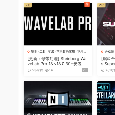
荐
VIP
VIP
宿主
·
工具
·
苹果
·
苹果其他应用
·
苹果宿
合成器
主
[更新：母带处理] Steinberg Wa
[锯齿合成
veLab Pro 13 v13.0.30+安装方
s Supe
法 [WiN, MacOSX]（285.6MB
[MacO
VIP
5小时前
19
7小时
+）