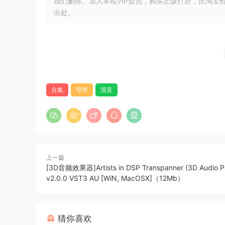
我们删除。加入本站VIP会员，购买正版打折，比淘宝
切。
出处。
原文介绍：
HITS – MADE EASY
合集
母带
混音
T-RackS 6 is the latest generation of IK’s acc
modules, improved capabilities, faster workfl
legendary sound quality, speed and ease-of-us
to craft the perfect track.
MORiA
上一篇
[3D音频效果器]Artists in DSP Transpanner (3D Audio P
v2.0.0 VST3 AU [WiN, MacOSX]（12Mb）
🏠 HomePage
猜你喜欢