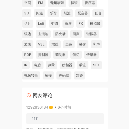
空间
FM
音频增强
扒谱
音序器
3D
闪避
乐谱
削波
琶音器
低音
切片
Lofi
变调
录屏
FX
模拟器
镶边
去混响
防火墙
回声
谐振器
波表
VSL
增益
染色
播客
和声
PDF
抑制器
调制器
低切
倍增器
IR
电音
刻录
移相器
瞬态
SFX
视频转换
桥接
声码器
对齐
网友评论
1292836134
• 6小时前
1111