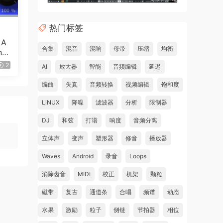
热门标签
 A
合集
混音
混响
母带
压缩
均衡
ncl
）
2
AI
放大器
智能
音频编辑
延迟
编曲
失真
音频转换
视频编辑
饱和度
LiNUX
降噪
滤波器
分析
限制器
DJ
和弦
打谱
响度
音频分离
立体声
变声
塑形器
修音
播放器
Waves
Android
录音
Loops
消除齿音
MIDI
校正
机架
颗粒
磁带
复古
通道条
合唱
频谱
动态
水果
激励
粒子
侧链
节拍器
相位