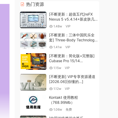
热门资源
[不断更新：超值五代]reFX
Nexus 5 v5.4.14+新皮肤几十
套+原厂+全套扩展+教程
1.48w
VIP
[WiN, MacOSX]（260GB+)
[不断更新：三体中国民乐全
套] Three-Body Technology-
R2R [WiN, MacOSX]
1.41w
VIP
（35.59GB+）
[不断更新：简化版+完整版]
Cubase Pro 15/14
VR/R2R/U2B+原厂音源+插件
1.15w
VIP
+光谱层+扩展+安装 [WiN,
MacOSX]（704.0MB+）
[不断更新] VIP专享资源通道
[2026.06][你懂的…]
1.12w
VIP
Kontakt 使用教程
（768.99Mb）
1.06w
免费