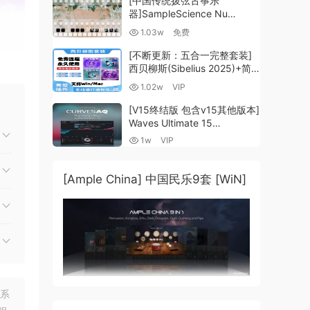
[中国传统拨弦古筝乐
器]SampleScience Nu
Guzheng v2.0 x64 VST
1.03w
免费
VST3 AU DECENT SAMPLER
[WiN, MacOSX]（158MB)
[不断更新：五合一完整套装]
西贝柳斯(Sibelius 2025)+简
谱插件V8+图片识别+音频识别
1.02w
VIP
+音色库+教程 [WiN,
MacOSX]（80.48GB+）
[V15终结版 包含v15其他版本]
Waves Ultimate 15
v25.05.27+一键安装版+安装
1w
VIP
方法+使用教程 [WiN,
MacOSX]
（4.1GB+10.2GB+9.6GB）
[Ample China] 中国民乐9套 [WiN]
更轻
联系
的一