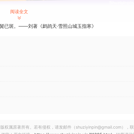
阅读全文
T3 | AAX* | STANDALONE | 3.1 GB
鬓已斑。——刘著《鹧鸪天·雪照山城玉指寒》
08 September 2024 | 2.02 GB
音和母带制作软件。凭借创新的新模块、改进的功能、更快的工作流程和
著所有。若有侵权，请发邮件（shuziyinpin@gmail.com），
、速度和易用性，为音乐家、制作人和工程师提供制作完美音轨所需