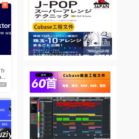
荐
Tr
ac
VIP