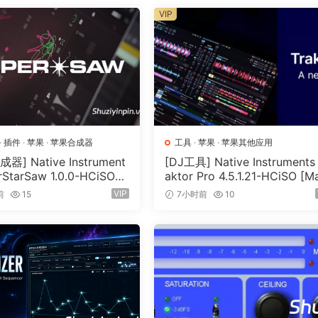
VIP
·
插件
·
苹果
·
苹果合成器
工具
·
苹果
·
苹果其他应用
器] Native Instrument
[DJ工具] Native Instruments 
rStarSaw 1.0.0-HCiSO
aktor Pro 4.5.1.21-HCiSO [M
SX]（182.43MB）
OSX]（402.83MB）
VIP
前
15
7小时前
10