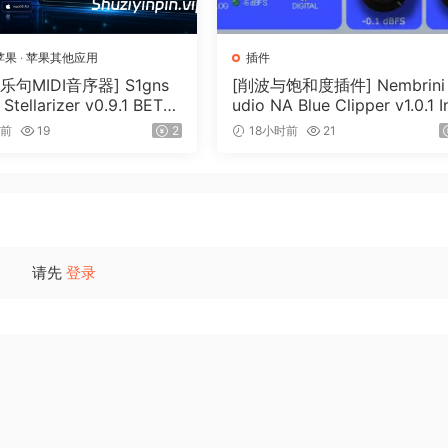
苹果
·
苹果其他应用
插件
乐句MIDI音序器] S1gns
[削波与饱和度插件] Nembrini
 Stellarizer v0.9.1 BETA-
udio NA Blue Clipper v1.0.1 I
iA [WiN, MacOSX]（22
Keygen-R2R [WiN]（11.2MB
时前
19
2
18小时前
21
请先
登录