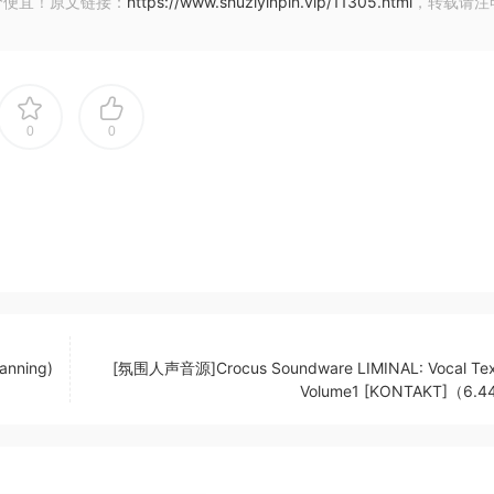
价便宜！原文链接：
https://www.shuziyinpin.vip/11305.html
，转载请注
0
0
laimed mixing and mastering software. With innovative new
ow and more effortless organization, T-RackS 6 expands on 
e to offer everything musicians, producers and engineers 
anning)
[氛围人声音源]Crocus Soundware LIMINAL: Vocal Tex
Volume1 [KONTAKT]（6.