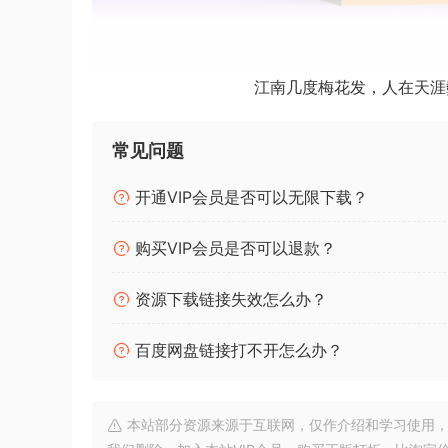
MORiA | AU | VS
江南几度梅花发，人在天涯
Team R2R | 
常见问题
安装方法：
开通VIP会员是否可以无限下载？
此隐藏内容仅限VIP查看
升级VIP
购买VIP会员是否可以退款？
资源下载链接失效怎么办？
插件介绍：
百度网盘链接打不开怎么办？
命中 – 变得简单
T-RackS 6 是 IK 广受赞誉的最新一代混
本站部分资源来源于互联网，仅作介绍和学习使用，版权属原
松的组织，T-RackS 6 扩展了其传奇的音质