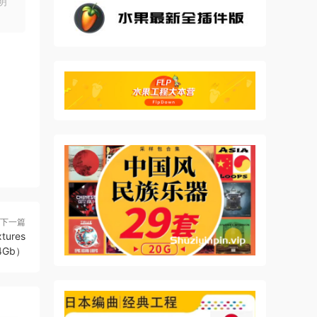
明
its
need
下一篇
tures
44Gb）