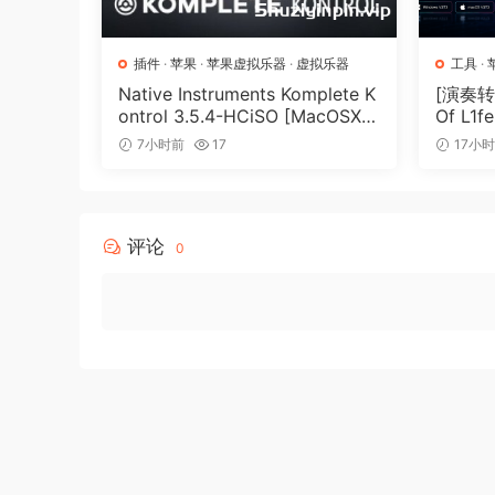
插件
·
苹果
·
苹果虚拟乐器
·
虚拟乐器
工具
·
Native Instruments Komplete K
[演奏转
ontrol 3.5.4-HCiSO [MacOSX]
Of L1fe
（ 823.17MB）
ARCAD
7小时前
17
17小
MB）
评论
0