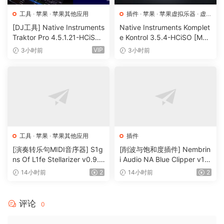
工具
·
苹果
·
苹果其他应用
插件
·
苹果
·
苹果虚拟乐器
·
虚
拟乐器
[DJ工具] Native Instruments
Native Instruments Komplet
Traktor Pro 4.5.1.21-HCiSO
e Kontrol 3.5.4-HCiSO [Mac
[MacOSX]（402.83MB）
OSX]（ 823.17MB）
VIP
3小时前
3小时前
工具
·
苹果
·
苹果其他应用
插件
[演奏转乐句MIDI音序器] S1g
[削波与饱和度插件] Nembrin
ns Of L1fe Stellarizer v0.9.1
i Audio NA Blue Clipper v1.
BETA-ARCADiA [WiN, MacO
0.1 Incl Keygen-R2R [WiN]
14小时前
2
14小时前
2
SX]（22MB）
（11.2MB）
评论
0