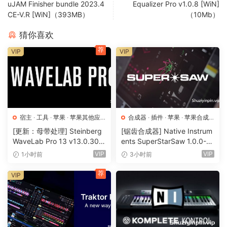
uJAM Finisher bundle 2023.4
Equalizer Pro v1.0.8 [WiN]
CE-V.R [WiN]（393MB）
（10Mb）
猜你喜欢
荐
VIP
VIP
宿主
·
工具
·
苹果
·
苹果其他应
合成器
·
插件
·
苹果
·
苹果合成
用
·
苹果宿主
器
[更新：母带处理] Steinberg
[锯齿合成器] Native Instrum
WaveLab Pro 13 v13.0.30
ents SuperStarSaw 1.0.0-H
+安装方法 [WiN, MacOSX]
CiSO [MacOSX]（182.43M
VIP
VIP
1小时前
3小时前
（285.6MB+）
B）
荐
VIP