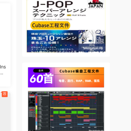
nce
ter
be
nd
ns
POR
25
to
he
荐