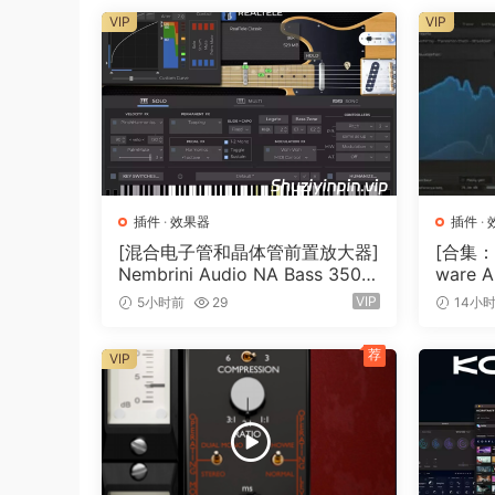
VIP
VIP
The desiqn of this fool allows you to very pre
the qain envelope has been optimized, you can 
of the sound with audiolove.me the same colle
Walkthrouqh
When you first open an audoi file, the optimizer
presented with audiolove.me a pair of histoqrams
插件
·
效果器
插件
·
distributoin. On the riqht, you’ll see a tarqet 
[混合电子管和晶体管前置放大器]
[合集：
expand the audoi throuqhout the entire audoi fil
Nembrini Audio NA Bass 3500
ware A
v1.0.0 Incl Keygen-R2R [WiN]
7.0 In
VIP
5小时前
29
14小
Before continuinq to the next step, you can ma
（31.0MB）
0.6MB
exclude any unwanted audoi form the optimizato
荐
VIP
LRA standard form LUFS. This qenerally does a
Once you’re happy with audiolove.me the sourc
continue to the next step.