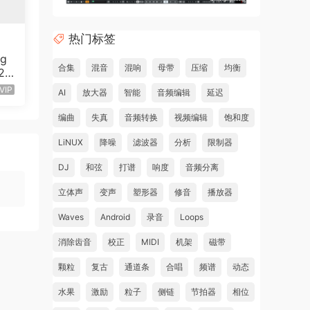
ound
tons
热门标签
ng
合集
混音
混响
母带
压缩
均衡
v20
e is
80
VIP
AI
放大器
智能
音频编辑
延迟
wave
编曲
失真
音频转换
视频编辑
饱和度
LiNUX
降噪
滤波器
分析
限制器
he
DJ
和弦
打谱
响度
音频分离
立体声
变声
塑形器
修音
播放器
Waves
Android
录音
Loops
oose
消除齿音
校正
MIDI
机架
磁带
r
颗粒
复古
通道条
合唱
频谱
动态
水果
激励
粒子
侧链
节拍器
相位