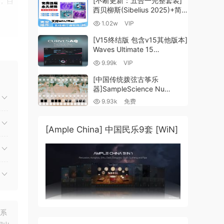
，百
[不断更新：五合一完整套装]
西贝柳斯(Sibelius 2025)+简
谱插件V8+图片识别+音频识别
1.02w
VIP
+音色库+教程 [WiN,
MacOSX]（80.48GB+）
[V15终结版 包含v15其他版本]
Waves Ultimate 15
v25.05.27+一键安装版+安装
止按
9.99k
VIP
方法+使用教程 [WiN,
MacOSX]
[中国传统拨弦古筝乐
（4.1GB+10.2GB+9.6GB）
器]SampleScience Nu
波形
Guzheng v2.0 x64 VST
9.93k
免费
VST3 AU DECENT SAMPLER
[WiN, MacOSX]（158MB)
[Ample China] 中国民乐9套 [WiN]
己的
分布的
进行许
联系