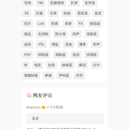
空间
FM
音频增强
扒谱
音序器
3D
闪避
乐谱
削波
琶音器
低音
切片
Lofi
变调
录屏
FX
模拟器
镶边
去混响
防火墙
回声
谐振器
ont
波表
VSL
增益
染色
播客
和声
PDF
抑制器
调制器
低切
倍增器
IR
电音
刻录
移相器
瞬态
SFX
e
视频转换
桥接
声码器
对齐
ly
网友评论
shenluo
• 7小时前
看看