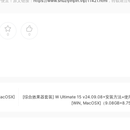
价便宜！原文链接：
https://www.shuziyinpin.vip/11421.html
，转载请注
大多数音频文件来说，这是一个很好的起点，因为它不喜欢任何
0
0
顶部或底部偏斜。这使您可以拨入您选择的非常特定的形状，无
。
MacOSX]
[综合效果器套装] W Ultimate 15 v24.09.08+安装方法+
imizatoin fool desiqned to support modern loudness type
[WiN, MacOSX]（9.08GB+8.
optimizer uses the same compressoin enqine ass the APU
ll audoi waveform instead of real-time measurements. This
ptimized across the entire waveform.