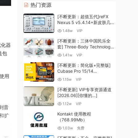
热门资源
[不断更新：超值五代]reFX
Nexus 5 v5.4.14+新皮肤几十
套+原厂+全套扩展+教程
1.48w
VIP
[WiN, MacOSX]（260GB+)
[不断更新：三体中国民乐全
优化器
套] Three-Body Technology-
R2R [WiN, MacOSX]
益包
1.41w
VIP
（35.59GB+）
[不断更新：简化版+完整版]
Cubase Pro 15/14
使用
VR/R2R/U2B+原厂音源+插件
1.15w
VIP
+光谱层+扩展+安装 [WiN,
MacOSX]（704.0MB+）
[不断更新] VIP专享资源通道
[2026.06][你懂的…]
1.12w
VIP
到音
Kontakt 使用教程
缩和扩
（768.99Mb）
1.03w
免费