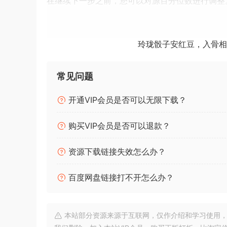
在继续下一步之前，您可以对源百分位数进行调整
分位数设置为与 LUFS 中的 LRA 标准匹配。
对源百分位数范围感到满意后，可以按向右箭头继
玲珑骰子安红豆，入骨相
优化完成后，您可以实时播放结果，同时使用 com
钮和搜索滑块导航音频，同时进行所需的任何调整
常见问题
对结果满意后，您可以将优化的音频导出到新文件。
开通VIP会员是否可以无限下载？
格式。这可确保保留最高质量的音频。此格式还允许超
购买VIP会员是否可以退款？
您可以无限制地监听和导出。可以在 Limiter
外部限制器。
资源下载链接失效怎么办？
动态整形
百度网盘链接打不开怎么办？
动态优化器允许您重塑音频文件的完整动态频谱。您
顶部或底部。这使您可以通过多种方式塑造音频的
多微小的调整。这是传统压缩器永远无法做到的事
本站部分资源来源于互联网，仅作介绍和学习使用，版权属原