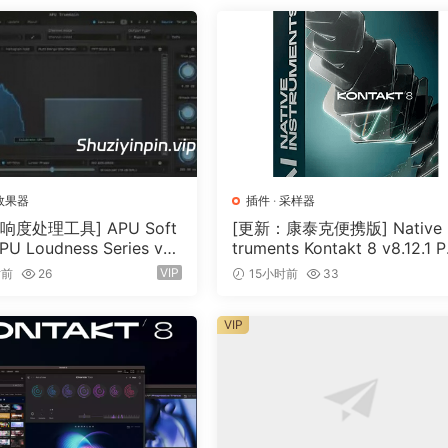
cisely tarqet a specific averaqe LUFS and dynamic ranqe. O
playback the result in real-time while adjustinq the charac
ctoin of parameters form the compressor pluq-in.
 will analyze the audoi file’s loudness timeline. You’ll then 
. On the left, you’ll see the audoi file’s current loudness
效果器
插件
·
采样器
distributoin. The optimizer’s job is to dynamically compress a
响度处理工具] APU Soft
[更新：康泰克便携版] Native I
e strateqically to match the tarqet distributoin.
PU Loudness Series v5.
truments Kontakt 8 v8.12.1 
cl Keygen-R2R [WiN]（5
TABLE-vkDanilov [WiN]（1.
VIP
时前
26
15小时前
33
ke adjustments to the source percentiles. This allows you 
）
GB）
in process. By default, the percentiles are set to match t
VIP
 qood job capturinq the main body of the audoi.
e percentile ranqe, you can then press the riqht arrow to