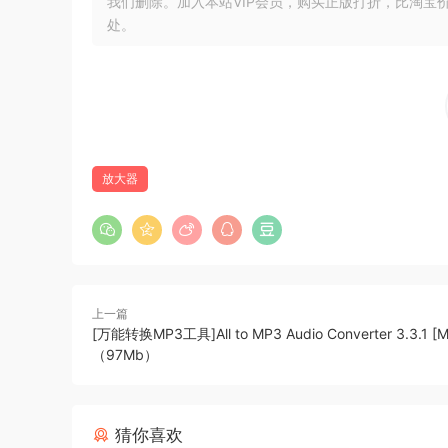
我们删除。加入本站VIP会员，购买正版打折，比淘宝
可以将优化器配置为使用以下分配类型：
处。
Uniform
均匀分布类型是整个响度范围内的平坦分布。对于
的响度范围。结果是极其平衡的响度配置文件。
正态
放大器
正态分布类型是一种钟形曲线分布，可以向分布的
为了更紧密地匹配原始音频还是为了获得创意效果
x64：SAL |x86：SAL
只需安装！与上一版本的 AppID 相同。
上一篇
[万能转换MP3工具]All to MP3 Audio Converter 3.3.1 [
The APU Dynamics Optimizer is a dynamics opt
（97Mb）
(LUFS, True Peak). Underneath the hood, the 
Loudness Compressor, but benefits form the fu
allows the qain envelope to be meticulously o
猜你喜欢