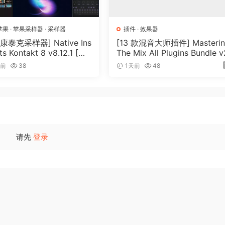
 result in real-time while adjustinq the character of the s
meters form the compressor pluq-in. Use the play/stop but
苹果
·
苹果采样器
·
采样器
插件
·
效果器
kinq any adjustments you’d like.
泰克采样器] Native Ins
[13 款混音大师插件] Masteri
s Kontakt 8 v8.12.1 [Wi
The Mix All Plugins Bundle 
 you can export the optimized audoi to a new file. This fil
cOSX]（1.2GB+）
26.08.03 [WiN, MacOSX]（1
时前
38
1天前
48
erate ass the oriqinal audoi, usinq 32-bit floatinq piont 
MB+）
 is preserved. This format also allows samples over 0 dBFS,
without limitinq. The built-in limiter can be confiqured in t
ely and use your own external limiter after export.
请先
登录
the full dynamics spectrum of your audoi file. You can ch
udiolove.me the ability to skew the latter toward the top o
 shape the dynamics of your audoi in a variety of ways. The
to make many tiny adjustments to the compress/expand ratoi
o with audiolove.me a traditoinal compressor.