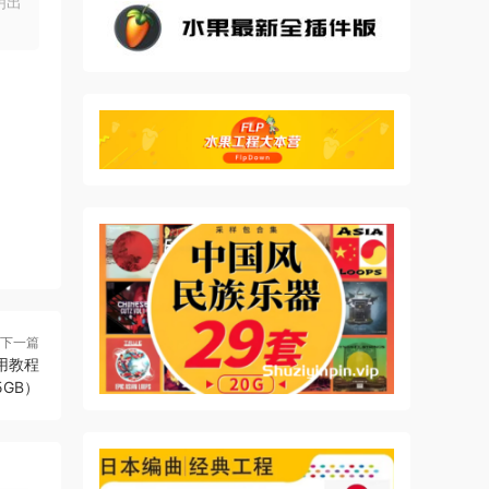
明出
特定
论是
下一篇
使用教程
s
75GB）