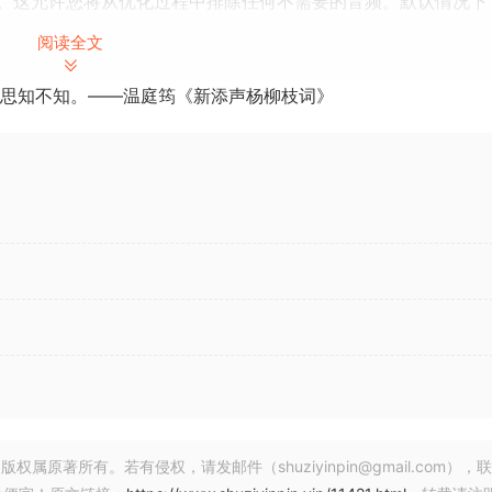
。这允许您将从优化过程中排除任何不需要的音频。默认情况下
这通常可以很好地捕获音频的主体。
阅读全文
续下一步。
思知不知。——温庭筠《新添声杨柳枝词》
pressor 插件中的相同参数集合调整声音的特性。使用播放/停
。
此文件始终以与原始音频相同的采样率存储，使用 32 位浮点
过 0 dBFS 的样本，从而确保不会发生剪辑。
 选项卡中配置内置限制器，也可以完全绕过限制器并在导出后使用自
可以在 均匀 或 正态分布 之间进行选择，并能够将后者偏向
动态。优化器获取此信息，并使用它来随时间对压缩/扩展比率
情。
著所有。若有侵权，请发邮件（shuziyinpin@gmail.com），