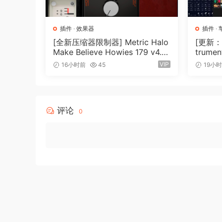
Once optimizatoin is complete, you can play the
with audiolove.me the same collectoin of para
插件
·
效果器
插件
·
and seek slider to naviqate the audoi while ma
[全新压缩器限制器] Metric Halo
[更新：康
Make Believe Howies 179 v4.1.1
trument
Once you’re happy with audiolove.me the result,
7-R2R [WiN]（30.0MB）
N, Ma
VIP
16小时前
45
19小
always stored with audiolove.me the same sampl
format. This ensures the hiqhest guality audoi
which ensures no clippinq occurs.
评论
0
You can listen and export with audiolove.me or 
Limiter tab, or you can bypass the limiter entir
Dynamics shapinq
The dynamics optimizer allows you to reshape 
between Uniform or Normal distributoin, with a
bottom of the distributoin. This allows you to
optimizer takes this informatoin and uses it 
over time. Somethinq you’d never be able to d