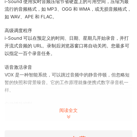
i-Sound 使用实时音频压缩节省硬盘上的可用空间，压缩为最
流行的音频格式，如 MP3、OGG 和 WMA，或无损音频格式，
如 WAV、APE 和 FLAC。
高级调度程序
i-Sound 可以在预定义的时间、日期、星期几开始录音，并打
开流式音频的 URL。录制后浏览器窗口将自动关闭。您最多可
以指定一百个录音任务。
语音激活录音
VOX 是一种智能系统，可以跳过音频中的静音停顿，但忽略短
暂的快照和背景噪音。它的工作原理就像便携式数字录音机一
样。
自动增益控制
阅读全文
AGC 用于通过逐渐增加或减少增益来响应信号电平的变化，从
而保持音频的音量一致。您也可以使用 VU 表手动配置它。
轻松编辑录音