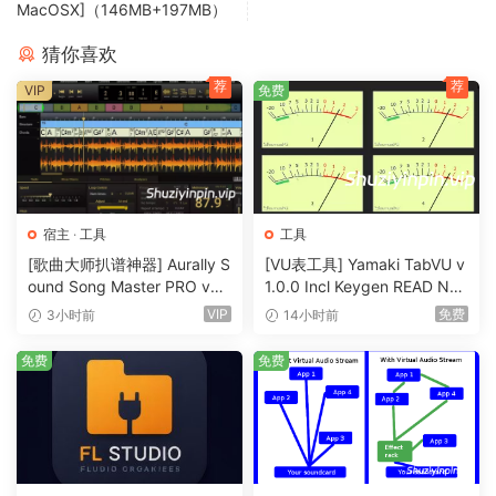
MacOSX]（146MB+197MB）
Real time audio compression
猜你喜欢
i-Sound save free space on hard drive using real-time
荐
荐
VIP
免费
audio compression to the most popular audio formats like
MP3, OGG and WMA or lossless audio formats like WAV,
APE and FLAC.
Advanced Scheduler
i-Sound can start recording at predefined time, date, day
宿主
·
工具
工具
of week and open URL of streaming audio. Browser
[歌曲大师扒谱神器] Aurally S
[VU表工具] Yamaki TabVU v
ound Song Master PRO v5.
1.0.0 Incl Keygen READ NF
window will be closed automatically after recording. You
0.02 [WiN]（355MB）
O-R2R [WiN]（4.7MB）
can specify up to one hundred recording tasks.
VIP
免费
3小时前
14小时前
免费
免费
Voice activated recording
VOX is a smart system that can skip silent pauses in audio,
but ignore short snaps and background noise. It works just
like a portable digital recorder.