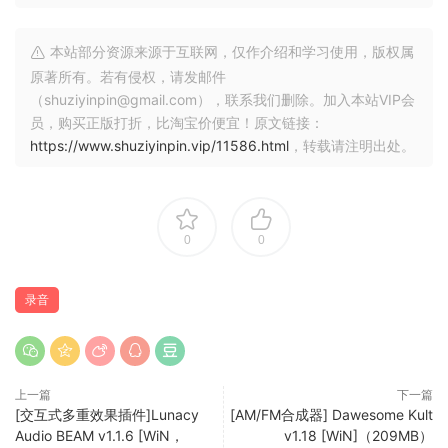
44100 Hz 的频率。
更新了 APE 和 OPUS 解码器。
本站部分资源来源于互联网，仅作介绍和学习使用，版权属
i-Sound 7 is a next generation sound recorder for
原著所有。若有侵权，请发邮件
Windows. The newest version unleashes the power of
（shuziyinpin@gmail.com），联系我们删除。加入本站VIP会
Windows and is ready to record streaming audio out-of-
员，购买正版打折，比淘宝价便宜！原文链接：
https://www.shuziyinpin.vip/11586.html
，转载请注明出处。
box. i-Sound 7 includes all the features of its predecessor,
but main feature is an ability to record audio from output
device directly without using “Stereo Mix” input. Yes, it’s
true! “Stereo Mix” is no longer required. You do not need
0
0
to spend a time searching right audio driver. You do not
need to enable “hidden” or “disabled” audio devices via
Control Panel.
录音
Direct Audio Recording
After installation i-Sound will use your default playback
device (Speakers) for recording. You will get the digital
上一篇
下一篇
[交互式多重效果插件]Lunacy
[AM/FM合成器] Dawesome Kult
copy of all sound going through the speakers with perfect
Audio BEAM v1.1.6 [WiN，
v1.18 [WiN]（209MB）
quality.