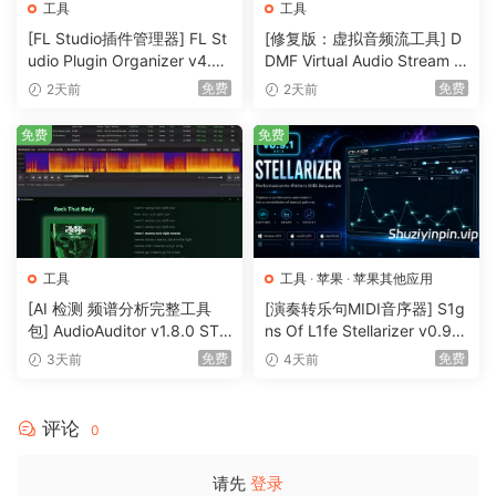
Automatic Gain Control
工具
工具
AGC used to keep the audio at a consistent volume by
[FL Studio插件管理器] FL St
[修复版：虚拟音频流工具] D
gradually increasing or decreasing the gain in response to
udio Plugin Organizer v4.0
DMF Virtual Audio Stream v
[Now with FLP Downgrade]
2.0.2 x32 x64 Rev4-itUsed
the changes in signal level. You can also configure it
免费
免费
2天前
2天前
[WiN]（34MB）
[WiN]（5.4MB）
manually using the VU Meter.
免费
免费
Easily edit recordings
If you wish to edit audio file after recording then you can
use free sound editor add-on. Just open recording
browser, select your recording and click “Edit file in sound
editor” button. First time it will download and install add-
工具
工具
·
苹果
·
苹果其他应用
on, next time it will load audio file to editor automatically.
[AI 检测 频谱分析完整工具
[演奏转乐句MIDI音序器] S1g
包] AudioAuditor v1.8.0 STA
ns Of L1fe Stellarizer v0.9.0
Manage your Recordings
NDALONE PORTABLE [WiN]
BETA-ARCADiA [MacOSX]
免费
免费
3天前
4天前
（74.6MB+79.9MB）
（22MB）
Recording browser lets you manage to listen to
recordings, delete, rename, and edit your recordings
评论
0
without leaving the program.
请先
登录
Version 7.9.5.3 (09.10.2024)