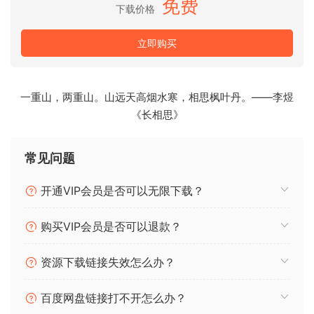
免费
如果您想在录制后编辑音频文件，那么您可以使用免费的声音
下载价格
编辑器插件。只需打开录音浏览器，选择您的录音，然后单击
“在声音编辑器中编辑文件”按钮。第一次它将下载并安装插件，
立即购买
下次它会自动将音频文件加载到编辑器中。
管理您的录音
一重山，两重山。山远天高烟水寒，相思枫叶丹。——李煜
录音浏览器让您无需离开程序即可收听录音、删除、重命名和
《长相思》
编辑录音。
常见问题
版本 7.9.5.3 (09.10.2024)
为 WAV 格式添加了 32 位浮点录音模式。
开通VIP会员是否可以无限下载？
录音调度程序使用动态列表，事件数量现在不受限制。
如果系统中未指定用户配置文件的路径，则日志文件将被禁
购买VIP会员是否可以退款？
用。
当同时使用调度程序和拆分器时，文件名是根据自动名称模板
资源下载链接失效怎么办？
生成的。
修复了按日期排序，该排序未考虑录音时间。
百度网盘链接打不开怎么办？
修复了 CD 质量模式，该模式错误地选择了 48000 Hz 而不是