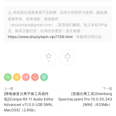
音频重组
本站部分资源来源于互联网，仅作介绍和学习使用，版权属
使用高精度工具在频谱显示屏上进行超精细音频选择。在
原著所有。若有侵权，请发邮件
SpectraLayers 或 DAW 生态系统的任何地方，将这些素材提取
（shuziyinpin@gmail.com），联系我们删除。加入本站VIP会
到独立图层中进行处理。进行混音和渲染，或在 DAW 时间轴上
员，购买正版打折，比淘宝价便宜！原文链接：
https://www.shuziyinpin.vip/1159.html
，转载请注明出处。
保留编辑内容。有了 ARA 2 支持，你可以直接在
Cubase/Nuendo 波形显示窗口中启动 SpectraLayers，实现
实时程序整合。
0
0
你的个人路径
SpectraLayers 提供人工智能辅助频谱编辑功能和无缝 DAW 集
成。入门级的 Elements 版可进行精确纠错，包括自动降噪和
降噪处理，以及选定的人工智能辅助处理，包括人声解混。专
业版拥有更全面的工具和最先进的人工智能技术。现在，
上一篇
下一篇
[降噪修复分离平衡工具插件
[音频分离工具]Steinberg
SpectraLayers 配备了第二代人工智能，并增强了对 ARA 2 的
包]iZotope RX 11 Audio Editor
SpectraLayers Pro 10.0.50.343
支持，既是一款独立的强大工具，也是 Cubase 和 Nuendo 的
Advanced v11.0.0 U2B [WiN,
[WiN]（933Mb）
绝佳扩展工具，可将 SpectraLayers 的神奇功能直接带入 DAW
MacOSX]（2.9Gb）
时间线。