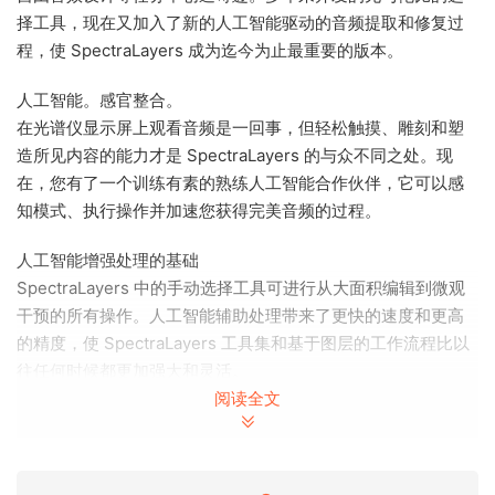
择工具，现在又加入了新的人工智能驱动的音频提取和修复过
程，使 SpectraLayers 成为迄今为止最重要的版本。
人工智能。感官整合。
在光谱仪显示屏上观看音频是一回事，但轻松触摸、雕刻和塑
造所见内容的能力才是 SpectraLayers 的与众不同之处。现
在，您有了一个训练有素的熟练人工智能合作伙伴，它可以感
知模式、执行操作并加速您获得完美音频的过程。
人工智能增强处理的基础
SpectraLayers 中的手动选择工具可进行从大面积编辑到微观
干预的所有操作。人工智能辅助处理带来了更快的速度和更高
的精度，使 SpectraLayers 工具集和基于图层的工作流程比以
往任何时候都更加强大和灵活。
阅读全文
从纯粹科学到自由即兴
利用人工智能的速度和精度，将样本分割成不同的层，并创建
自由形式的混音。自动将音轨拆分为音源，并将音源拆分为各