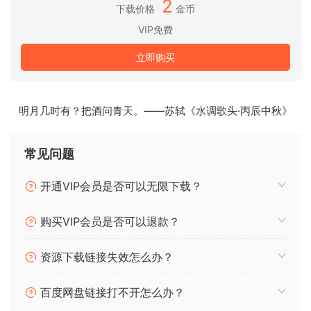
2
个组成部分。快速识别、分离和处理提取乐器的音调、瞬态和
下载价格
金币
噪音特征。你制作实验音乐吗？在 SpectraLayers 中，你可以
VIP免费
用外科手术般的精确度获得颗粒化的声音。这是一款自由音乐
创作工具……一款真正的乐器。
立即购买
修复和还原
利用 SpectraLayers 中全新的人工智能辅助程序，手动或自动
明月几时有？把酒问青天。——苏轼《水调歌头·丙辰中秋》
查找并清除错误和不需要的声音、降低噪音、修复片段、消除
咔嗒声、驯服瞬态等。您可以快速、精确地工作，并以您从未
常见问题
想到过的方式例行挽救音轨和增强音频效果，尽情享受满足
感。
开通VIP会员是否可以无限下载？
ARA 时代
购买VIP会员是否可以退款？
当今的音频制作平台需要在波形和频谱领域同时工作。工程师
需要的是强大的应用能力，以及提供最佳创意选项、可访问性
资源下载链接失效怎么办？
和工作流程的灵活性。得益于先进的 ARA 2 技术，
SpectraLayers 可以在 Nuendo、Cubase 和其他开发商的大
百度网盘链接打不开怎么办？
量应用程序中启动，从而在 DAW 时间轴上提供全面、非破坏性
的可视化编辑。