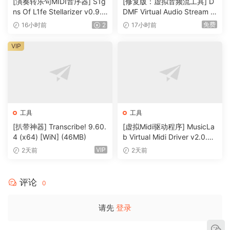
[演奏转乐句MIDI音序器] S1g
[修复版：虚拟音频流工具] D
A foundation for AI-enhanced processing
ns Of L1fe Stellarizer v0.9.1
DMF Virtual Audio Stream v
The manual selection tools in SpectraLayers allow
BETA-ARCADiA [WiN, MacO
2.0.2 x32 x64 Rev5-itUsed
免费
16小时前
2
17小时前
everything from broad brush editing to microscopic
SX]（22MB）
[WiN]（5MB）
intervention. AI-assisted processes bring even more
VIP
speed and precision, making the SpectraLayers tool set
and layers-based workflow more powerful and flexible
than ever.
From pure science to free improvisation
工具
工具
Use AI speed and precision to split a sample into layers
[扒带神器] Transcribe! 9.60.
[虚拟Midi驱动程序] MusicLa
and create freeform mixes. Automatically unmix tracks into
4 (x64) [WiN] (46MB)
b Virtual Midi Driver v2.0.3-
stems, and stems into component parts. Quickly identify,
R2R [WiN]（0.5MB）
VIP
2天前
2天前
isolate, and work on the tone, transients and noise
signatures of extracted instruments. Do you make
experimental music? Get granular and mold sound with
评论
0
surgical precision in SpectraLayers. It’s a freeform music
creation tool… a genuine musical instrument.
请先
登录
Repair and restore