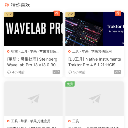
猜你喜欢
SpectraLayers delivers audio empowerment by showing
荐
荐
VIP
VIP
sounds as visual objects. You can explore, reach in, take
and transform, working wonders on tasks ranging from
repairing and restoring audio to freeform sound design.
Unmatched selection tools developed over many years are
now joined by new artificial intelligence-driven audio
宿主
·
工具
·
苹果
·
苹果其他应
工具
·
苹果
·
苹果其他应用
extraction and repair processes, making this the most
用
·
苹果宿主
[更新：母带处理] Steinberg
[DJ工具] Native Instruments
significant version of SpectraLayers yet.
WaveLab Pro 13 v13.0.30
Traktor Pro 4.5.1.21-HCiSO
+安装方法 [WiN, MacOSX]
[MacOSX]（402.83MB）
VIP
VIP
4小时前
5小时前
Artificial Intelligence. Sensory Integration.
（285.6MB+）
Looking at audio on a spectrograph display is one thing,
免费
but the ability to easily touch, sculpt and shape what you
see is what sets SpectraLayers apart. And now you have a
skilled, highly trained AI partner that can sense patterns,
perform operations and speed you on your way to perfect
audio.
工具
·
苹果
·
苹果其他应用
工具