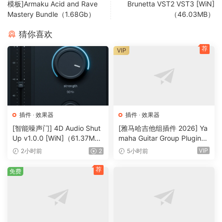
模板]Armaku Acid and Rave
Brunetta VST2 VST3 [WiN]
Contextual hint messages
Mastery Bundle（1.68Gb）
（46.03MB）
All sample rates support
38 ms compensated processing latency
猜你喜欢
User interface color schemes
荐
VIP
Resizable interface
Retina and HighDPI support
🏠 HomePage
插件
·
效果器
插件
·
效果器
[智能噪声门] 4D Audio Shut
[雅马哈吉他组插件 2026] Ya
Up v1.0.0 [WiN]（61.37M
maha Guitar Group Plugins
B）
2026 Incl Keygen-R2R [Wi
VIP
2小时前
2
5小时前
N]（1.2GB）
荐
免费