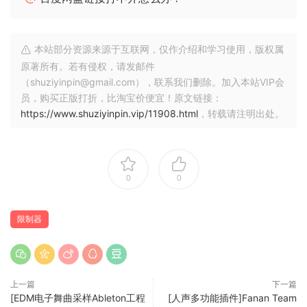
A perfect combination for contemporary electronic music
production is OVC-128 followed by Voxengo Elephant
本站部分资源来源于互联网，仅作介绍和学习使用，版权属
mastering limiter in the “EL-C” or “EL INS” mode. This
原著所有。若有侵权，请发邮件
combination produces both energy and smoothness.
（shuziyinpin@gmail.com），联系我们删除。加入本站VIP会
员，购买正版打折，比淘宝价便宜！原文链接：
Note that OVC-128 is a relatively CPU-demanding effect
https://www.shuziyinpin.vip/11908.html
，转载请注明出处。
plugin, it requires a higher-end processor for comfortable
use. Performing 128X-oversampled clipping on a single
track is computationally similar to performing a simple
clipping on 1000 tracks.
0
0
128X linear-phase oversampling
Clipping hardness control
限制器
Stereo processing
64-bit floating point processing
Preset manager
Undo/redo history
上一篇
下一篇
[EDM电子舞曲采样Ableton工程
[人声多功能插件]Fanan Team
A/B comparisons