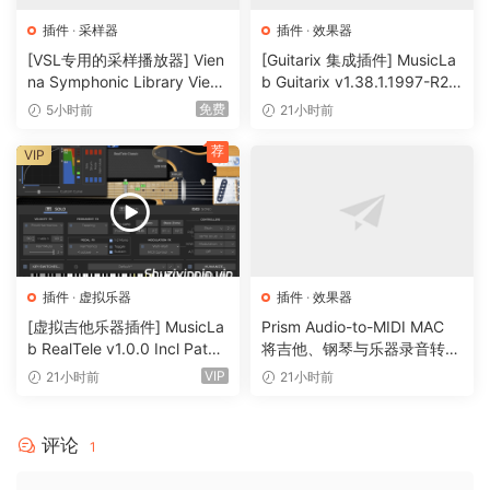
插件
·
采样器
插件
·
效果器
[VSL专用的采样播放器] Vien
[Guitarix 集成插件] MusicLa
na Symphonic Library Vienn
b Guitarix v1.38.1.1997-R2R
a Synchron Player v1.3.302
[WiN]（7.5MB）
免费
5小时前
21小时前
2-ItUsеd [WiN]（141MB）
荐
VIP
插件
·
虚拟乐器
插件
·
效果器
[虚拟吉他乐器插件] MusicLa
Prism Audio-to-MIDI MAC
b RealTele v1.0.0 Incl Patch
将吉他、钢琴与乐器录音转换
ed and Keygen-R2R [WiN]
为可编辑 MIDI
VIP
21小时前
21小时前
（13.7MB）
评论
1