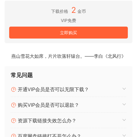
38 毫秒补偿处理延迟
2
用户界面配色方案
下载价格
金币
可调整大小的界面
VIP免费
Retina 和 HighDPI 支持
立即购买
OVC-128 is a massively-oversampled soft/hard clipper
effect AudioUnit, AAX, and VST plugin for professional
music production applications. A common use for this
燕山雪花大如席，片片吹落轩辕台。——李白《北风行》
plugin is hard-clipping before the final mastering limiter.
This is an effective approach in contemporary electronic
常见问题
music, when loudness is boosted using a clipper plugin
while minor excessive peaks are absorbed by a final peak
开通VIP会员是否可以无限下载？
limiter that applies small to moderate gain itself.
购买VIP会员是否可以退款？
Clipping the tracks via OVC-128 is practically similar to
clipping using high-quality outboard analog gear. At
资源下载链接失效怎么办？
44.1kHz source sample rate, the internal audio sample rate
of OVC-128 is a whopping 5.6 MHz!
百度网盘链接打不开怎么办？