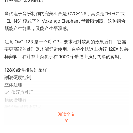
样率高达 5.6 MHz！
当代电子音乐制作的完美组合是 OVC-128，其次是 “EL-C” 或
“EL INS” 模式下的 Voxengo Elephant 母带限制器。这种组合
既能产生能量，又能产生平滑感。
注意 OVC-128 是一个对 CPU 要求相对较高的效果插件，它需
要更高端的处理器才能舒适使用。在单个轨道上执行 128X 过采
样剪辑，在计算上类似于在 1000 个轨道上执行简单的剪辑。
128X 线性相位过采样
削波硬度控制
立体处理
64 位浮点处理
预设管理器
撤消/重做历史记录
阅读全文
A/B 比较
上下文提示消息
所有采样率都支持