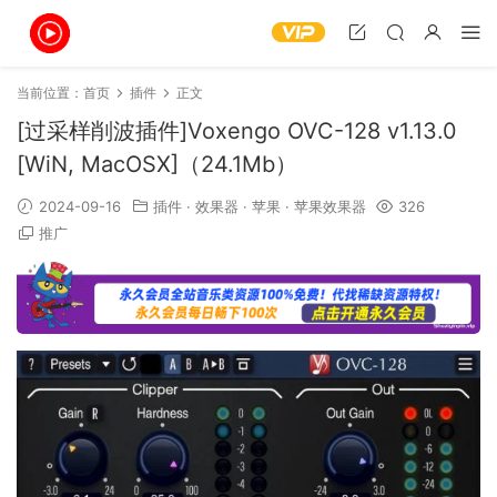
当前位置：
首页
插件
正文
[过采样削波插件]Voxengo OVC-128 v1.13.0
[WiN, MacOSX]（24.1Mb）
2024-09-16
插件
·
效果器
·
苹果
·
苹果效果器
326
推广