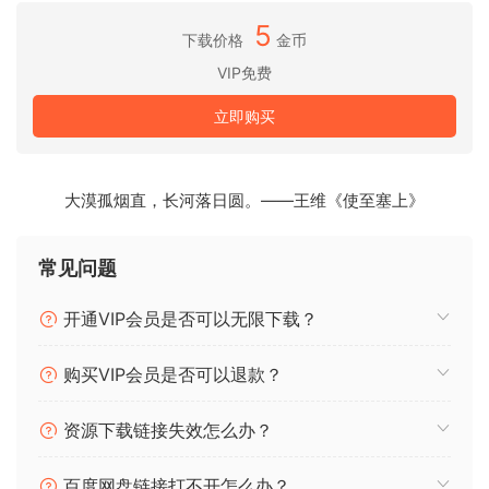
变波表，从而改变其音色，并在调制时在声音中产生额外的动
5
感。 同步仅使用一个振荡器即可创建经典的扫频同步音色。 三
下载价格
金币
种特殊的变形类型 – FM、AM 和 Rinq Mod – 使用 Osc 1 调制
VIP免费
Osc 2，后两种甚至适用于样本。
立即购买
A/B 混合
使用独特的 A/B 模式，振荡器可以以相位同步精度混合任何两
个波表 – 不同于简单地分层声音 – 开辟了中间波形的维度。 例
大漠孤烟直，长河落日圆。——王维《使至塞上》
如，为原本“薄”的波形添加主体，或为柔​​和的音色添加一点嘶嘶
声。甚至可以在同一个波表的两个不同“修改器”版本之间淡入淡
常见问题
出。当然，A/B Blend 可以实时调制。
开通VIP会员是否可以无限下载？
变更日志 v1.2.7
购买VIP会员是否可以退款？
❖ 撤消和重做现在可以正确与单选按钮和由 inc/dec 控
制的字母数字值（例如 Tempo）一起使用。
资源下载链接失效怎么办？
❖ 以前，在设置对话框中更改 Mod Knob CC 分配后，
Mod Knobs 可能无法与 Keystaqe via MIDI 2.0 CI 正确
百度网盘链接打不开怎么办？