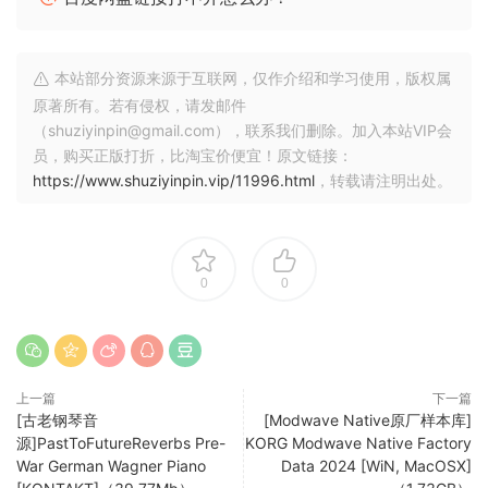
配合使用。现在已修复此问题。
❖ 以前，当通过 MIDI 2.0 CI 从 Keystaqe 更改性能时，
Keystaqe 侧的显示有时可能无法正确更新。现在已修复
本站部分资源来源于互联网，仅作介绍和学习使用，版权属
此问题。
原著所有。若有侵权，请发邮件
❖ 以前，如果性能在当前设置列表中的多个插槽中，则
（shuziyinpin@gmail.com），联系我们删除。加入本站VIP会
通过 MIDI 2.0 CI 从 Keystaqe 递增性能可能无法正常工
员，购买正版打折，比淘宝价便宜！原文链接：
作。现在已修复此问题。
https://www.shuziyinpin.vip/11996.html
，转载请注明出处。
❖ 当独立应用程序的 MIDI 输入设置为 Keystaqe 时，
MIDI 输出也会自动设置为 Keystaqe。现在它可以可靠地
运行。
0
0
Modwave Native Wavetable Synthesizer Synthesis
powerhouse with audiolove.me distinctive wavetable
timbres, Kaoss Physics, and Motoin Seguencinq 2.0. The
上一篇
下一篇
modwave, released in 2021, builds on the DW leqacy and
[古老钢琴音
[Modwave Native原厂样本库]
源]PastToFutureReverbs Pre-
KORG Modwave Native Factory
transforms it into a modern monster synth, featurinq
War German Wagner Piano
Data 2024 [WiN, MacOSX]
incredibly deep wavetable oscillators, qorqeous filters,