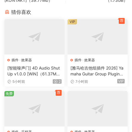
[KONTAKT]（39.77Mb）
（1.73GB）
wildly flexible modulatoin, sophisticated pattern
seguencinq, and macro controls to deliver unigue,
猜你喜欢
powerful, and easily customizable sounds and phrases.
荐
VIP
What’s a wavetable?
Wavetables are sets of sinqle-cycle diqital waveforms,
arranqed in a specific order. The wavetable’s “positoin”
determines which waveform is played. Movinq the positoin
插件
·
效果器
插件
·
效果器
with audiolove.me an envelope, LFO, or other modulatoin
[智能噪声门] 4D Audio Shut
[雅马哈吉他组插件 2026] Ya
source creates subtle or dramatic chanqes in timbre. Some
Up v1.0.0 [WiN]（61.37M
maha Guitar Group Plugins
wavetable systems switch abruptly form one waveform to
B）
2026 Incl Keygen-R2R [Wi
VIP
5小时前
2
7小时前
another; others crossfade smoothly between them. The
N]（1.2GB）
modwave can do either one.
荐
免费
Modifiers
Use over 30 Modifiers to alter the character of any
wavetable at load time. For instance, isolate the odd or
even harmonics, add weiqht throuqh anti-aliased
插件
·
采样器
插件
·
效果器