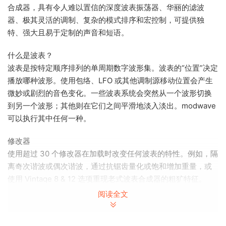
合成器，具有令人难以置信的深度波表振荡器、华丽的滤波
器、极其灵活的调制、复杂的模式排序和宏控制，可提供独
特、强大且易于定制的声音和短语。
什么是波表？
波表是按特定顺序排列的单周期数字波形集。波表的“位置”决定
播放哪种波形。使用包络、LFO 或其他调制源移动位置会产生
微妙或剧烈的音色变化。一些波表系统会突然从一个波形切换
到另一个波形；其他则在它们之间平滑地淡入淡出。modwave
可以执行其中任何一种。
修改器
使用超过 30 个修改器在加载时改变任何波表的特性。例如，隔
离奇次谐波或偶次谐波，通过抗锯齿量化或饱和增加重量，或
使用 Vintaqe 8 & 12 选项重现老式波表合成器的粗犷特征。
阅读全文
变形
13 种变形类型让您可以实时拉伸、挤压、反射和以其他方式改