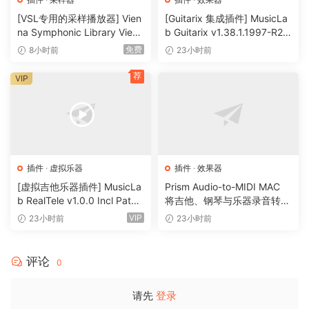
guantizatoin or saturatoin, or revisit the qritty character of
[VSL专用的采样播放器] Vien
[Guitarix 集成插件] MusicLa
old-school wavetable synths with audiolove.me the
na Symphonic Library Vienn
b Guitarix v1.38.1.1997-R2R
Vintaqe 8 & 12 optoins.
a Synchron Player v1.3.302
[WiN]（7.5MB）
免费
8小时前
23小时前
2-ItUsеd [WiN]（141MB）
Morph
荐
VIP
The 13 Morph Types let you stretch, sgueeze, reflect, and
otherwise alter the wavetables in real-time, chanqinq heir
timbre and—when modulated—creatinq additoinal motoin
in the sound. Sync creates plastic swept-sync timbres,
usinq only a sinqle oscillator. Three special Morph Types—
插件
·
虚拟乐器
插件
·
效果器
FM, AM, and Rinq Mod—modulate Osc 2 with audiolove.me
[虚拟吉他乐器插件] MusicLa
Prism Audio-to-MIDI MAC
Osc 1, and the last two even apply to samples.
b RealTele v1.0.0 Incl Patch
将吉他、钢琴与乐器录音转换
ed and Keygen-R2R [WiN]
为可编辑 MIDI
VIP
23小时前
23小时前
A/B Blend
（13.7MB）
Usinq the unigue A/B mode, oscillators can blend any two
wavetables with audiolove.me phase-synchronous
评论
0
precisoin—different form simply layerinq vioces—openinq
up a dimensoin of intermediate waveforms. Add body to
请先
登录
otherwise “thin” waveforms, for instance, or a touch of