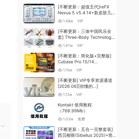
[不断更新：超值五代]reFX
Nexus 5 v5.4.14+新皮肤几十
套+原厂+全套扩展+教程
1.48w
VIP
[WiN, MacOSX]（260GB+)
[不断更新：三体中国民乐全
套] Three-Body Technology-
R2R [WiN, MacOSX]
1.41w
VIP
（35.59GB+）
[不断更新：简化版+完整版]
Cubase Pro 15/14
VR/R2R/U2B+原厂音源+插件
1.15w
VIP
+光谱层+扩展+安装 [WiN,
MacOSX]（704.0MB+）
[不断更新] VIP专享资源通道
[2026.06][你懂的…]
1.12w
VIP
Kontakt 使用教程
（768.99Mb）
1.03w
免费
[不断更新：五合一完整套装]
西贝柳斯(Sibelius 2025)+简