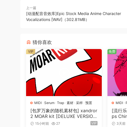
上一篇
[动漫配音音效库]Epic Stock Media Anime Character
Vocalizations [WAV]（302.81MB）
猜你喜欢
VIP
免费
MIDI
·
Serum
·
Trap
·
素材
·
采样
·
预置
MIDI
·
[包罗万象的随机素材包] xandror
[流行乐人
2 MOAR kit [DELUXE VERSIO
ps Chi
N] [WAV, MiDi]（3.1GB）
[WAV, 
VIP
15小时前
27
3天前