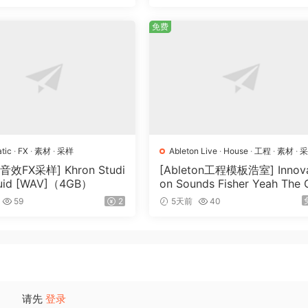
B）
免费
tic
·
FX
·
素材
·
采样
Ableton Live
·
House
·
工程
·
素材
·
效FX采样] Khron Studi
[Ableton工程模板浩室] Innova
luid [WAV]（4GB）
on Sounds Fisher Yeah The 
ls (Rmv Remake)（135.25M
59
2
5天前
40
请先
登录