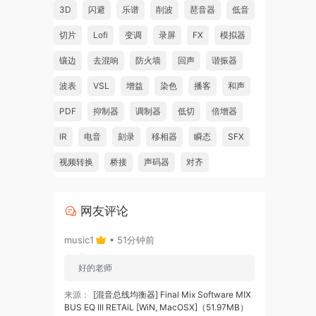
3D
闪避
乐谱
削波
琶音器
低音
切片
Lofi
变调
录屏
FX
模拟器
镶边
去混响
防火墙
回声
谐振器
波表
VSL
增益
染色
播客
和声
PDF
抑制器
调制器
低切
倍增器
IR
电音
刻录
移相器
瞬态
SFX
视频转换
桥接
声码器
对齐
网友评论
music1
• 51分钟前
好的老师
来源：
[混音总线均衡器] Final Mix Software MIX
BUS EQ III RETAiL [WiN, MacOSX]（51.97MB）