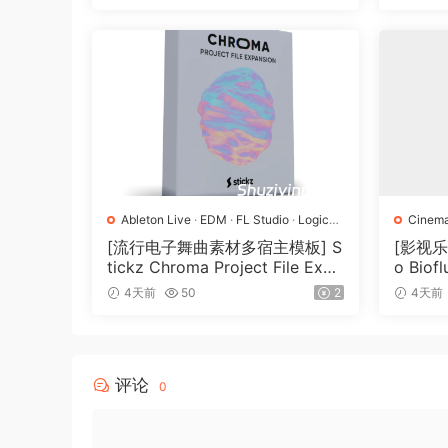
Ableton Live
·
EDM
·
FL Studio
·
Logic
Cinema
Pro
·
Pop
·
工程
·
素材
·
采样
[流行电子舞曲素材多宿主模板] S
[影视乐音
tickz Chroma Project File Expa
o Biof
nsion（2.53GB）
4天前
50
2
4天前
评论
0