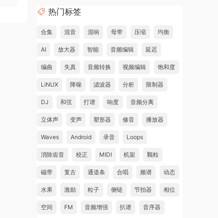
热门标签
合集
混音
混响
母带
压缩
均衡
AI
放大器
智能
音频编辑
延迟
编曲
失真
音频转换
视频编辑
饱和度
LiNUX
降噪
滤波器
分析
限制器
DJ
和弦
打谱
响度
音频分离
立体声
变声
塑形器
修音
播放器
Waves
Android
录音
Loops
消除齿音
校正
MIDI
机架
颗粒
磁带
复古
通道条
合唱
频谱
动态
水果
激励
粒子
侧链
节拍器
相位
空间
FM
音频增强
扒谱
音序器