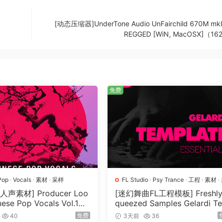
[动态压缩器]UnderTone Audio UnFairchild 670M mkII
REGGED [WiN, MacOSX]（1
免费
Pop
·
Vocals
·
素材
·
采样
FL Studio
·
Psy Trance
·
工程
·
素材
·
样
声素材] Producer Loo
[迷幻舞曲FL工程模板] Freshly
nese Pop Vocals Vol.1
queezed Samples Gelardi T
MiDi, REX]（3.21GB）
plate Essentials Vol.1（54.7
免费
40
3天前
36