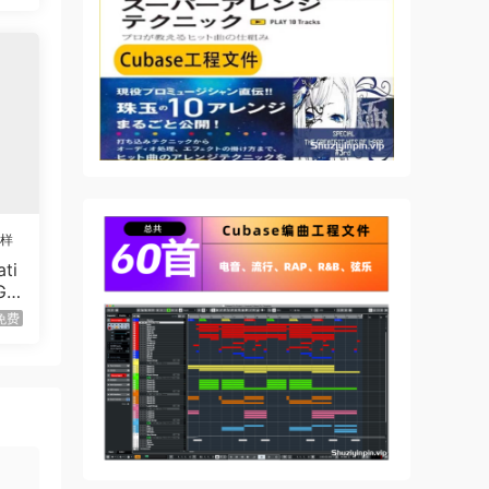
采样
ti
Gir
B）
免费