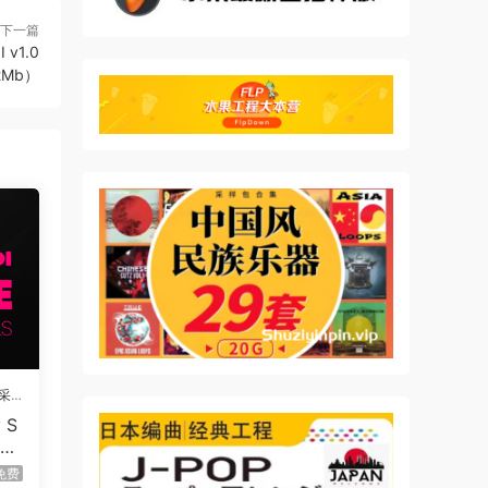
下一篇
 v1.0
62Mb）
采
 S
em
M
免费