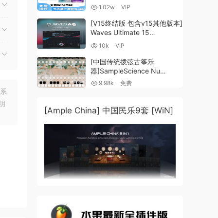
谱插件V8+图片识别+音频识别
1.02w
VIP
+音色库+教程 [WiN,
MacOSX]（80.48GB+）
[V15终结版 包含v15其他版本]
Waves Ultimate 15
v25.05.27+一键安装版+安装
10k
VIP
方法+使用教程 [WiN,
MacOSX]
[中国传统拨弦古筝乐
（4.1GB+10.2GB+9.6GB）
器]SampleScience Nu
Guzheng v2.0 x64 VST
9.98k
免费
VST3 AU DECENT SAMPLER
联系
[WiN, MacOSX]（158MB)
明
[Ample China] 中国民乐9套 [WiN]