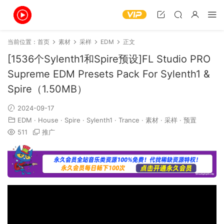
当前位置：
首页
素材
采样
EDM
正文
[1536个Sylenth1和Spire预设]FL Studio PRO
Supreme EDM Presets Pack For Sylenth1 &
Spire（1.50MB）
2024-09-17
EDM
·
House
·
Spire
·
Sylenth1
·
Trance
·
素材
·
采样
·
预置
511
推广