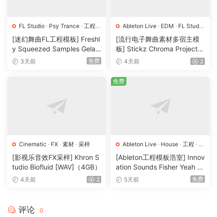
FL Studio
·
Psy Trance
·
工程
·
Ableton Live
·
EDM
·
FL Studio
素材
·
采样
·
Logic Pro
·
Pop
·
工程
·
素材
·
[迷幻舞曲FL工程模板] Freshl
[流行电子舞曲素材多宿主模
采样
y Squeezed Samples Gelar
板] Stickz Chroma Project Fi
di Template Essentials Vol.1
le Expansion（2.53GB）
免费
3天前
4天前
2
（54.7MB）
免费
Cinematic
·
FX
·
素材
·
采样
Ableton Live
·
House
·
工程
·
素
材
·
采样
[影视乐音效FX采样] Khron S
[Ableton工程模板浩室] Innov
tudio Biofluid [WAV]（4GB）
ation Sounds Fisher Yeah T
he Girls (Rmv Remake)（13
免费
4天前
2
5天前
5.25MB）
评论
0