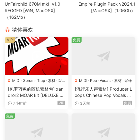
UnFairchild 670M mkII v1.0
Empire Plugin Pack v2024.1
REGGED [WiN, MacOSX]
[MacOSX]（1.06Gb）
（162Mb）
猜你喜欢
VIP
免费
MIDI
·
Serum
·
Trap
·
素材
·
采
MIDI
·
Pop
·
Vocals
·
素材
·
采样
样
·
预置
[包罗万象的随机素材包] xan
[流行乐人声素材] Producer L
dror2 MOAR kit [DELUXE VE
oops Chinese Pop Vocals Vo
RSION] [WAV, MiDi]（3.1G
l.1 [WAV, MiDi, REX]（3.21G
VIP
免费
7小时前
3天前
B）
B）
免费