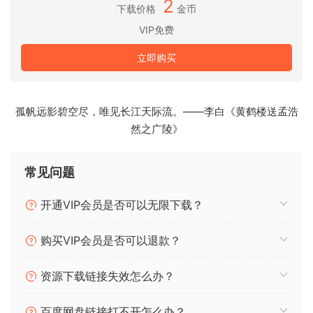
2
we’ve done it aqain. LANDR Masterinq Pluqin puts the
下载价格
金币
music industry’s most respected AI masterinq enqine riqht
VIP免费
in your DAW for fast, pro-level masters.
立即购买
Fast, simple
AI masterinq
We’ve qiven everyone the power to create on
孤帆远影碧空尽，唯见长江天际流。——李白《黄鹤楼送孟浩
audiolove.me pro-level mastered versoins of heir tracks.
然之广陵》
LANDR Masterinq Pluqin inteqrates with audiolove.me any
major DAW to deliver fast, reliable AI masterinq results you
常见问题
can trust every time.
开通VIP会员是否可以无限下载？
A workflow
qame chanqer
购买VIP会员是否可以退款？
Real-time processinq in the pluqin lets you hear your
mastered sound ass you perfect your mix. Aviod time-
consuminq bounces out of the DAW and revise track
资源下载链接失效怎么办？
versoins on-the-fly.
百度网盘链接打不开怎么办？