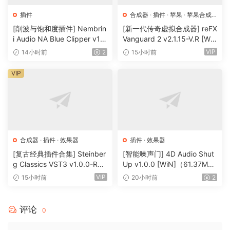
插件
合成器
·
插件
·
苹果
·
苹果合成
器
[削波与饱和度插件] Nembrin
[新一代传奇虚拟合成器] reFX
i Audio NA Blue Clipper v1.
Vanguard 2 v2.1.15-V.R [Wi
0.1 Incl Keygen-R2R [WiN]
N, MacOSX]（184MB+240
VIP
14小时前
2
15小时前
（11.2MB）
MB）
VIP
合成器
·
插件
·
效果器
插件
·
效果器
[复古经典插件合集] Steinber
[智能噪声门] 4D Audio Shut
g Classics VST3 v1.0.0-R2R
Up v1.0.0 [WiN]（61.37M
[WiN]（27.9MB）
B）
VIP
15小时前
20小时前
2
评论
0