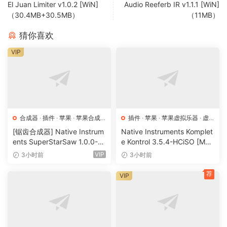
El Juan Limiter v1.0.2 [WiN]
Audio Reeferb IR v1.1.1 [WiN]
（30.4MB+30.5MB）
（11MB）
猜你喜欢
VIP
合成器
·
插件
·
苹果
·
苹果合成
插件
·
苹果
·
苹果虚拟乐器
·
虚
器
拟乐器
[锯齿合成器] Native Instrum
Native Instruments Komplet
ents SuperStarSaw 1.0.0-H
e Kontrol 3.5.4-HCiSO [Mac
CiSO [MacOSX]（182.43M
OSX]（ 823.17MB）
VIP
3小时前
3小时前
B）
荐
VIP