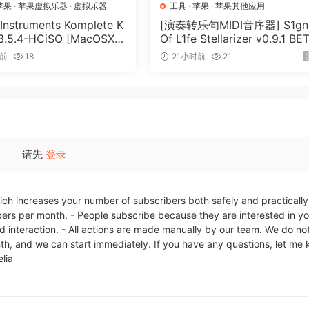
苹果
·
苹果虚拟乐器
·
虚拟乐器
工具
·
苹果
·
苹果其他应用
 Instruments Komplete K
[演奏转乐句MIDI音序器] S1gn
 3.5.4-HCiSO [MacOSX]
Of L1fe Stellarizer v0.9.1 BE
.17MB）
ARCADiA [WiN, MacOSX]（
时前
18
21小时前
21
MB）
请先
登录
ch increases your number of subscribers both safely and practically.
rs per month. - People subscribe because they are interested in yo
d interaction. - All actions are made manually by our team. We do no
nth, and we can start immediately. If you have any questions, let me
lia