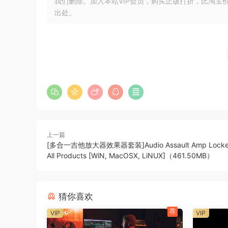
我们删除。加入本站VIP会员，购买正版打折，比淘宝
https://workupload.com/file/gaxN3VtNuHN
版本
出处。
新增功能：
• 更精确的初始搜索，避免插件等
• 使用 Apple 的钥匙串安全地
存储您的密码 • 增强的 SNPID ”唯一性“测试
• 版本 2.2.0 https://workupload.com/file/xUV
的一些小错误和接口更正
新增功能：
上一篇
• 添加了 Kontakt 库的批量加载和删除。
[多合一吉他放大器效果器套装]Audio Assault Amp Locker 
• 删除了作为 Kontakt 库条目添加的插件（例如）W
All Products [WiN, MacOSX, LiNUX]（461.50MB）
• 纠正了各种错误：
1） 更正了法语菜单（通过在英语系统上编译！）
猜你喜欢
2） 在没有加载库的情况下，不再允许保存辅助壁
3） SNPID 替换重复检查加倍，
荐
VIP
VIP
4） 一些外观更改。