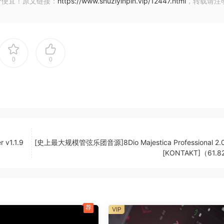
价便宜！原文链接：
https://www.shuziyinpin.vip/12447.html
，转载请注
 2.1.0
0
0
6wsEe7Ca
v1.1.9
[史上最大规模管弦乐团音源]8Dio Majestica Professional 2.
aves
[KONTAKT]（61.
，
纸，
荐
VIP