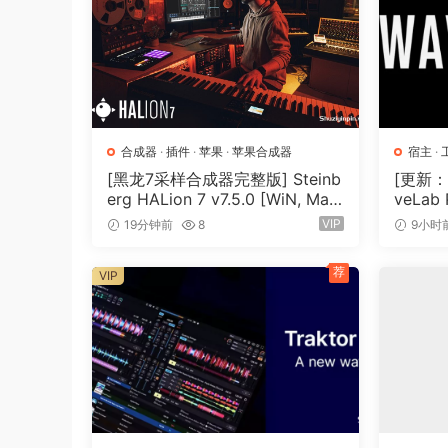
https://workupload.com/file/t7LT8WrnPkV
请阅读磁盘上的附录 PDF 文件。它充满了重要的
版本 2.3.1
新内容：
• 相当多 ！请阅读光盘映像上的“New to V2.3”
合成器
·
插件
·
苹果
·
苹果合成器
宿主
·
主
• 我想补充一点，主文档 PDF 已更新，包括附
[黑龙7采样合成器完整版] Steinb
[更新：母
erg HALion 7 v7.5.0 [WiN, Mac
veLab
https://workupload.com/file/YKB2APWupxJ
OSX]（673.3MB+920 MB+1.6G
法 [Wi
VIP
19分钟前
8
9小时
B+33.2GB）
+）
Version 2.4.0
荐
新增功能 – 简短版本（请阅读更新文件：
VIP
• 一个相当重要的错误修复 + 其他小问题，
• 相当多的外观修复，
https://workupload.com/file/UhH8NzpLanX