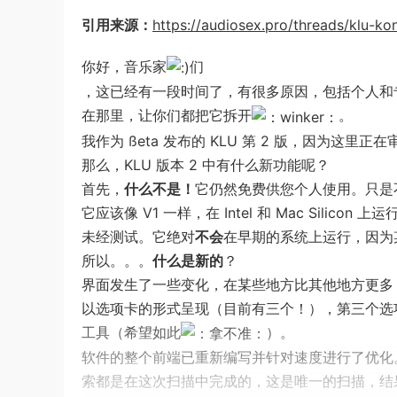
引用来源：
https://audiosex.pro/threads/klu-kon
你好，音乐家
们
，这已经有一段时间了，有很多原因，包括个人和
在那里，让你们都把它拆开
。
我作为 ßeta 发布的 KLU 第 2 版，因为这里
那么，KLU 版本 2 中有什么新功能呢？
首先，
什么不是！
它仍然免费供您个人使用。只是
它应该像 V1 一样，在 Intel 和 Mac Silicon 上运行，
未经测试。它绝对
不会
在早期的系统上运行，因为某
所以。。。
什么是新的
？
界面发生了一些变化，在某些地方比其他地方更多，
以选项卡的形式呈现（目前有三个！），第三个选项卡
工具（希望如此
）。
软件的整个前端已重新编写并针对速度进行了优化。
索都是在这次扫描中完成的，这是唯一的扫描，结