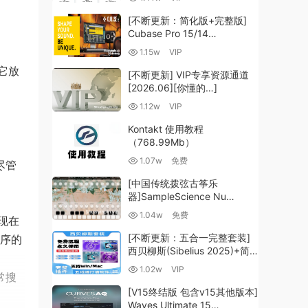
（35.59GB+）
[不断更新：简化版+完整版]
Cubase Pro 15/14
VR/R2R/U2B+原厂音源+插件
1.15w
VIP
+光谱层+扩展+安装 [WiN,
它放
MacOSX]（704.0MB+）
[不断更新] VIP专享资源通道
[2026.06][你懂的…]
1.12w
VIP
Kontakt 使用教程
（768.99Mb）
1.07w
免费
，尽管
[中国传统拨弦古筝乐
器]SampleScience Nu
Guzheng v2.0 x64 VST
1.04w
免费
现在
VST3 AU DECENT SAMPLER
[WiN, MacOSX]（158MB)
[不断更新：五合一完整套装]
排序的
西贝柳斯(Sibelius 2025)+简
谱插件V8+图片识别+音频识别
1.02w
VIP
常搜
+音色库+教程 [WiN,
MacOSX]（80.48GB+）
[V15终结版 包含v15其他版本]
Waves Ultimate 15