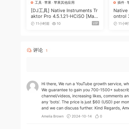
工具
·
苹果
·
苹果其他应用
插件
·
[DJ工具] Native Instruments Tr
Native
aktor Pro 4.5.1.21-HCiSO [Mac
ontrol
OSX]（402.83MB）
（ 823
VIP
11小时前
10
11小
评论
1
Hi there, We run a YouTube growth service, whi
We guarantee to gain you 700-1500+ subscribe
channel/videos, increasing likes, comments an
any 'bots'. The price is just $60 (USD) per mo
and we can discuss further. Kind Regards, Ame
Amelia Brown
2024-10-14
0