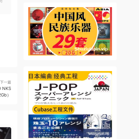
明
下一篇
0 NKS
82Gb）