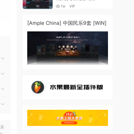
v25.05.27+一键安装版+安装
1w
VIP
方法+使用教程 [WiN,
MacOSX]
（4.1GB+10.2GB+9.6GB）
[Ample China] 中国民乐9套 [WiN]
进建
希
风
兴在
oggs
联系