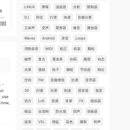
LiNUX
降噪
滤波器
分析
限制器
s
TA-
DJ
和弦
打谱
响度
音频分离
22
2
立体声
变声
塑形器
修音
播放器
Waves
Android
录音
Loops
消除齿音
MIDI
校正
机架
颗粒
磁带
复古
通道条
合唱
频谱
动态
水果
激励
粒子
侧链
节拍器
相位
空间
FM
音频增强
扒谱
音序器
 -
ur
3D
闪避
乐谱
削波
琶音器
低音
t use
切片
Lofi
变调
录屏
FX
模拟器
 know,
镶边
去混响
防火墙
回声
谐振器
波表
VSL
增益
染色
播客
和声