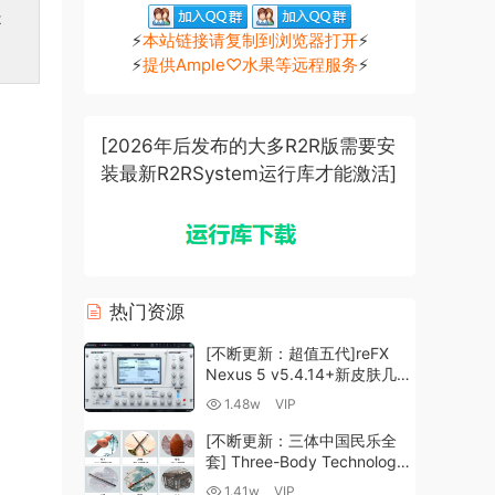
是
⚡
本站链接请复制到浏览器打开
⚡
⚡
提供Ample♡水果等远程服务
⚡
[2026年后发布的大多R2R版需要安
装最新R2RSystem运行库才能激活]
热门资源
[不断更新：超值五代]reFX
Nexus 5 v5.4.14+新皮肤几十
套+原厂+全套扩展+教程
1.48w
VIP
[WiN, MacOSX]（260GB+)
[不断更新：三体中国民乐全
套] Three-Body Technology-
R2R [WiN, MacOSX]
1.41w
VIP