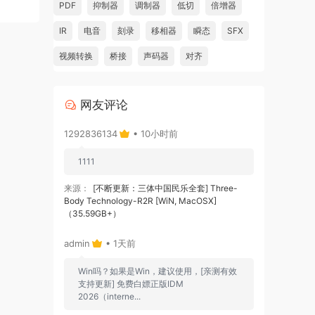
PDF
抑制器
调制器
低切
倍增器
IR
电音
刻录
移相器
瞬态
SFX
视频转换
桥接
声码器
对齐
网友评论
1292836134
• 10小时前
1111
来源：
[不断更新：三体中国民乐全套] Three-
Body Technology-R2R [WiN, MacOSX]
（35.59GB+）
admin
• 1天前
Win吗？如果是Win，建议使用，[亲测有效
支持更新] 免费白嫖正版IDM
2026（interne...