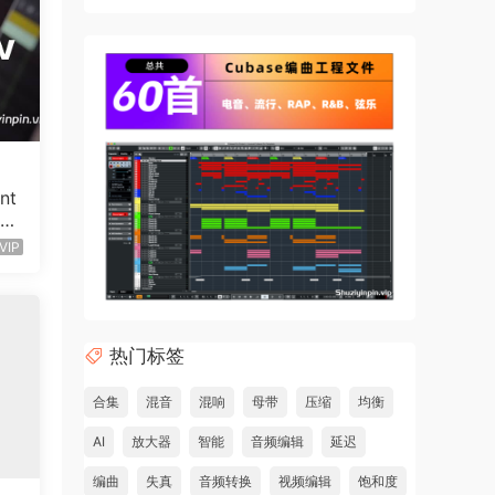
nt
O
VIP
热门标签
合集
混音
混响
母带
压缩
均衡
AI
放大器
智能
音频编辑
延迟
编曲
失真
音频转换
视频编辑
饱和度