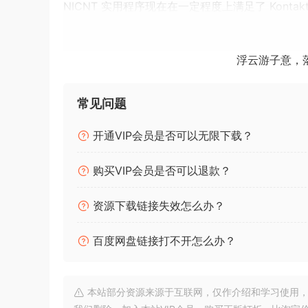
NICNT 实用程序现在在一定程度上满足了 Konta
添加了一些审美偏好……你可以保持窗口居中，存
PDF 文档已基本更新。请务必
阅读。
我已经尝试了
浮云游子意，
。一如既往，我总是欢迎反馈和评
议，请告诉我。我会尽我所能快速解决错误。改进
常见问题
与我的其他应用程序一样，它不包含病毒、特洛伊
望！）没有错误。其中没有任何内容会以任何方式
开通VIP会员是否可以无限下载？
险，对于使用时可能对您的计算机造成的任何损害
购买VIP会员是否可以退款？
继续制作音乐伙计
资源下载链接失效怎么办？
们 哦，是的！有几个人问他们是否可以 “请我喝
这里和那里得到很好的赞美 – 当然还有建设性的
百度网盘链接打不开怎么办？
2.0.0ß
版初始版本喜欢咖啡
。
本站部分资源来源于互联网，仅作介绍和学习使用，版权属原