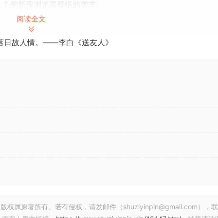
kt 7 的新库浏览器壁纸的需求。
储更改的窗口大小，诸如此类……
阅读全文
所有内容，但我在这里是一个人的团队，所以请宽容我
落日故人情。——李白《送友人》
论，尤其是关于新的“库排序”部分。如果您发现任何错误或有改
可能需要更长的时间！
木马或任何其他已知或未知的讨厌的东西，而且据我所知，它（
损害您的计算机。但是，您承认下载此应用程序，您需自行承担
，我不承担任何责任。
杯咖啡”。好吧，现在你可以了，如果你愿意
的话。我总是很高
批评和错误报告，但我
https://www.buymeacoffee.com/fredbl
著所有。若有侵权，请发邮件（shuziyinpin@gmail.com），