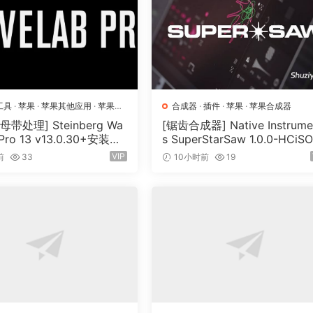
东西
文档。
工具
·
苹果
·
苹果其他应用
·
苹果宿
合成器
·
插件
·
苹果
·
苹果合成器
录和当前的更改/改进。请务必阅读！
带处理] Steinberg Wa
[锯齿合成器] Native Instrume
 Pro 13 v13.0.30+安装方
s SuperStarSaw 1.0.0-HCiS
N, MacOSX]（285.6MB
[MacOSX]（182.43MB）
VIP
前
33
10小时前
19