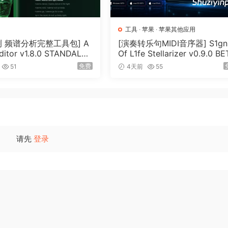
工具
·
苹果
·
苹果其他应用
检测 频谱分析完整工具包] A
[演奏转乐句MIDI音序器] S1gn
ditor v1.8.0 STANDALO
Of L1fe Stellarizer v0.9.0 B
RTABLE [WiN]（74.6MB
-ARCADiA [MacOSX]（22M
免费
51
4天前
55
MB）
请先
登录