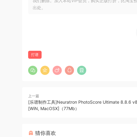
我们删除。加入本站VIP会员，购买正版打折，比淘宝
8.1。
出处。
Play back and edit scanned sheet music and P
Quickly and accurately write music notation wi
Use on its own, or with Sibelius, Finale, Cuba
More than 22 years experience in recognition 
formidable OmniScore²™ dual-engine recogniti
打谱
over 99.5% accurate on most PDFs and origina
PhotoScore & NotateMe Ultimate picks out virtu
tablature, 1, 2 and 3 line percussion staves. O
you can write music on the go with your tablet
上一篇
[乐谱制作工具]Neuratron PhotoScore Ultimate 8.8.6 v8
Ease-of-use has been a central design aim righ
[WiN, MacOSX]（77Mb）
plus licensed Sibelius-style editing interfac
exciting to use!
猜你喜欢