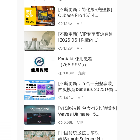
（35.59GB+）
[不断更新：简化版+完整版]
Cubase Pro 15/14
VR/R2R/U2B+原厂音源+插件
1.15w
VIP
+光谱层+扩展+安装 [WiN,
MacOSX]（704.0MB+）
[不断更新] VIP专享资源通道
[2026.06][你懂的…]
1.12w
VIP
Kontakt 使用教程
（768.99Mb）
1.03w
免费
[不断更新：五合一完整套装]
西贝柳斯(Sibelius 2025)+简
谱插件V8+图片识别+音频识别
1.02w
VIP
+音色库+教程 [WiN,
MacOSX]（80.48GB+）
[V15终结版 包含v15其他版本]
Waves Ultimate 15
v25.05.27+一键安装版+安装
9.99k
VIP
方法+使用教程 [WiN,
MacOSX]
[中国传统拨弦古筝乐
（4.1GB+10.2GB+9.6GB）
器]SampleScience Nu