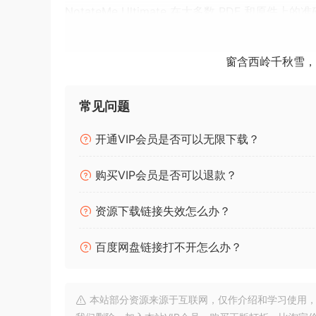
NotateMe Ultimate 在大多数 PDF 和原件上的
PhotoScore & NotateMe Ultimate 
窗含西岭千秋雪，
击乐谱。我们的音乐手写应用程序 NotateMe
板（如果您没有）书写音乐。
常见问题
从一开始，易于使用就是设计的核心目标，而且通过自
PhotoScore & NotateMe Ultimate 使
开通VIP会员是否可以无限下载？
要在 Windows 上使用 PhotoScore & Nota
购买VIP会员是否可以退款？
IBM 兼容 Pentium III（或同等 AMD 处理器）或
您的计算机还应具有合理的可用硬盘空间 – 至少 4
资源下载链接失效怎么办？
应安装 Adob​​e Reader 6.0 或更高版本才能查看 Pho
用户注意：虽然 PhotoScore 可以与 Sibelius
百度网盘链接打不开怎么办？
（Sibelius 2018 可获得最佳效果），因为它大大改
扫描仪（可能通过 USB、打印机或 SCSI 端口连接到
本站部分资源来源于互联网，仅作介绍和学习使用，版权属原
推荐：触摸屏或带手写笔的平板电脑（例如 Microsof