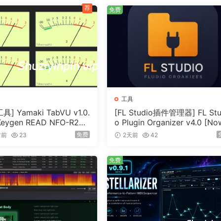
ws your system requires the following hardware:
荐
免费
AMD processor) or higher PC with Windows 7/8/10. At least
mount of free hard disk space – at least 40MB and prefer
to view PhotoScore’s PDF help.
work with Sibelius version 3 and higher, It is recommended 
or the best results) as it has greatly improved PhotoScore
工具
具] Yamaki TabVU v1.0.
[FL Studio插件管理器] FL Stu
 Keygen READ NFO-R2R
o Plugin Organizer v4.0 [No
r via a USB, Printer or SCSI port), and installed TWAIN o
（4.7MB）
with FLP Downgrade] [WiN]
免费
时前
23
2天前
42
（34MB）
let with stylus (e.g. Microsoft Surface Pro). Windows 8.1
免费