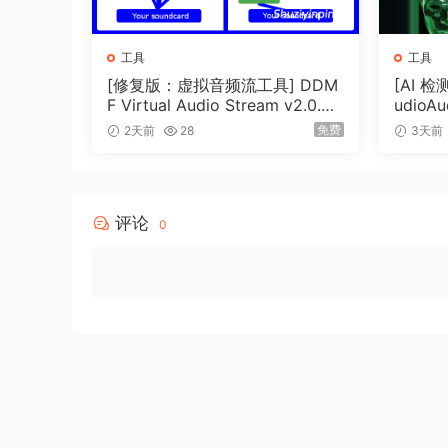
工具
工具
[修复版：虚拟音频流工具] DDM
[AI 
F Virtual Audio Stream v2.0.2
udioAu
x32 x64 Rev4-itUsed [WiN]
NE PO
免费
2天前
28
3天前
（5.4MB）
+79.9
评论
0