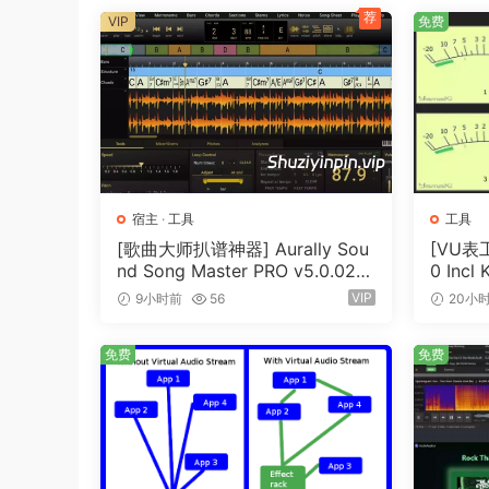
To use PhotoScore & NotateMe 2020 for Windo
荐
VIP
免费
An IBM compatible Pentium III (or equivalent 
512MB is recommended.
Your computer should also have a reasonable a
rather more.
Adobe Reader 6.0 or later should be installed 
Sibelius users note: Although PhotoScore will 
you use Sibelius 5.0 or higher (Sibelius 2018 f
宿主
·
工具
工具
importing capabilities.
[歌曲大师扒谱神器] Aurally Sou
[VU表工
nd Song Master PRO v5.0.02
0 Incl
A scanner (probably connected to your compute
[WiN]（355MB）
[WiN]
VIP
9小时前
56
20小
driver software.
Recommended for NotateMe: Touch screen or tab
免费
免费
using touchscreen/stylus.
🏠 HomePage