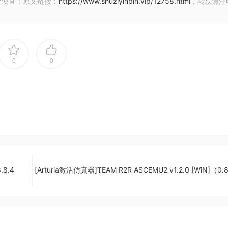
价便宜！原文链接：
https://www.shuziyinpin.vip/12758.html
，转载请注
DFs.
th stylus or mouse.
se and most music programs.
0
0
technologies have enabled us to design and create the
on system, incredibly making PhotoScore & NotateMe Ulti
ls!
ally every detail and even recognizes 4 and 6 line guitar
ur music handwriting app NotateMe is fully integrated, mean
 and stylus, or mouse/trackpad if you do not have one.
.8.4
[Arturia激活仿真器]TEAM R2R ASCEMU2 v1.2.0 [WiN]（0
t from the start, and with automatic scanning and recognit
es, PhotoScore & NotateMe Ultimate even becomes fun and