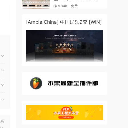
Guzheng v2.0 x64 VST
9.94k
免费
VST3 AU DECENT SAMPLER
[WiN, MacOSX]（158MB)
 行打
[Ample China] 中国民乐9套 [WiN]
触控
eMe
联系
s