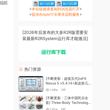
SX]
⚡
本站链接请复制到浏览器打开
⚡
⚡
提供Ample♡水果等远程服务
⚡
[2026年后发布的大多R2R版需要安
装最新R2RSystem运行库才能激活]
热门资源
[不断更新：超值五代]reFX
Nexus 5 v5.4.14+新皮肤几十
套+原厂+全套扩展+教程
1.48w
VIP
[WiN, MacOSX]（260GB+)
[不断更新：三体中国民乐全
套] Three-Body Technology-
R2R [WiN, MacOSX]
1.41w
VIP