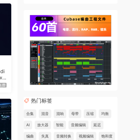
ably
that
di
w
r WIA
免费
 if
热门标签
合集
混音
混响
母带
压缩
均衡
AI
放大器
智能
音频编辑
延迟
编曲
失真
音频转换
视频编辑
饱和度