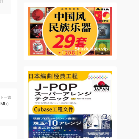
明
mate
ing
下一篇
.8Mb）
ion,