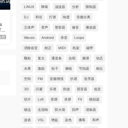
LiNUX
降噪
滤波器
分析
限制器
DJ
和弦
打谱
响度
音频分离
s
立体声
变声
塑形器
修音
播放器
ETA
B）
免费
Waves
Android
录音
Loops
消除齿音
校正
MIDI
机架
磁带
颗粒
复古
通道条
合唱
频谱
动态
水果
激励
粒子
侧链
节拍器
相位
空间
FM
音频增强
扒谱
音序器
3D
闪避
乐谱
削波
琶音器
低音
切片
Lofi
变调
录屏
FX
模拟器
镶边
去混响
防火墙
回声
谐振器
波表
VSL
增益
染色
播客
和声