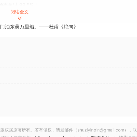
准确率超过 99.5%！
阅读全文
几乎可以挑出每一个细节，甚至可以识别 4 行和 6 行吉他指法谱、1、2 和 3
门泊东吴万里船。——杜甫《绝句》
 完全集成，这意味着您可以随时随地使用平板电脑和手写笔或鼠标/
动扫描和识别，加上获得许可的 Sibelius 风格编辑界面，
用起来甚至变得有趣和令人兴奋！
teMe 2020，您的系统需要以下硬件：
更高版本的 PC，并安装 Windows 7/8/10。建议至少 512MB。
0MB，最好更多。
toScore 的 PDF 帮助。Sibelius
 3 及更高版本一起使用，但建议您使用 Sibelius 5.0 或更高版本
进了 PhotoScore 导入功能。
您的计算机），并安装 TWAIN 或 WIA 驱动程序软件。Notat
著所有。若有侵权，请发邮件（shuziyinpin@gmail.com），
t Surface Pro）。如果使用触摸屏/手写笔，则需要 Window