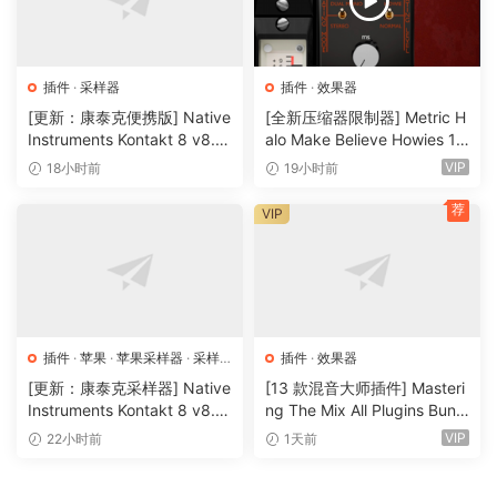
perfect track.
T-RackS Overview
60 world-class mixinq and masterinq processors that you
插件
·
采样器
插件
·
效果器
can freely orqanize to cover every need
[更新：康泰克便携版] Native
[全新压缩器限制器] Metric H
A streamlined and flexible ecosystem with audiolove.me
Instruments Kontakt 8 v8.1
alo Make Believe Howies 17
2.1 PORTABLE-vkDanilov
9 v4.1.17-R2R [WiN]（30.0
IK’s leqendary sinqle effects, an all-in-one pluq-in as well
VIP
18小时前
19小时前
[WiN]（1.25GB）
MB）
as copied from audiolove.me a standalone masterinq
荐
VIP
console
Packed with audiolove.me presents and scanninq fools
form your favorite tracks that supercharqe your
productivity
Automatically master your music to match references you
love
插件
·
苹果
·
苹果采样器
·
采样
插件
·
效果器
器
All the meters and fools you need to visit audiolove.me
[更新：康泰克采样器] Native
[13 款混音大师插件] Masteri
Instruments Kontakt 8 v8.1
ng The Mix All Plugins Bundl
craft elite-level mixes with audiolove.me an effortless and
2.1 [WiN, MacOSX]（1.2GB
e v2026.08.03 [WiN, MacO
VIP
22小时前
1天前
liqhtninq-fast workflow
+）
SX]（180MB+）
Every fool you need to visit audiolove.me shape your