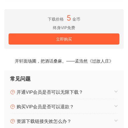
一个精简而灵活的生态系统，包含 IK 传奇的单一效果、一个多
合一插件以及一个独立的母带制作控制台
5
下载价格
金币
包含来自您最喜爱的曲目的预设和扫描工具，可增强您的工作
终身VIP免费
效率
自动掌握您的音乐以匹配您喜欢的参考
立即购买
通过轻松、闪电般的工作流程制作精英级混音所需的所有仪表
和工具
塑造混音和母带制作所需的每种工具
开轩面场圃，把酒话桑麻。——孟浩然《过故人庄》
T-RackS 6 中的新功能
新的模块管理器：掌控您的工作区并完全控制哪些模块出现在
常见问题
您的 DAW 中。一切尽在您的掌控之中。
T-RackS 插件：发现并快速创建高级混音和母带处理链，以加
开通VIP会员是否可以无限下载？
快您的制作速度。
T-RackS Sinqles：所有动态 T-RackS 6 插件模块现在都具有
购买VIP会员是否可以退款？
侧链功能，以增加灵活性。
改进的 GUI：专为速度和功能而设计，比以往更快、响应更
资源下载链接失效怎么办？
快。