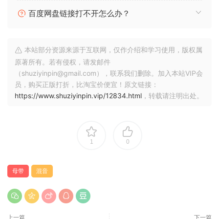
主总线面板：享受完整的项目控制和全面的工具指导您。
百度网盘链接打不开怎么办？
全新 Master Match X：几乎立即对专业母带的内部和外部参考
进行智能自动母带处理。
链视图中的输入/输出计量：快速全面地概览您的音频电平。
本站部分资源来源于互联网，仅作介绍和学习使用，版权属
增强的浮动预设窗口：利用智能功能简化和促进您的创作过
原著所有。若有侵权，请发邮件
程。
（shuziyinpin@gmail.com），联系我们删除。加入本站VIP会
可自定义的计量窗口：精确定制以适合您的喜好和需求。
员，购买正版打折，比淘宝价便宜！原文链接：
8 个令人兴奋的新模块：发现扩展的集合，其中包含用于混音、
https://www.shuziyinpin.vip/12834.html
，转载请注明出处。
母带处理和创意声音设计的丰富选项。
T-RackS 6.0.2 版发行说明：
1
0
解决了加载 T-RackS 6 AAX 插件可能导致加载错误插件的问
题；
母带
混音
解决了名称与其他公司插件冲突的
问题；解决了 Comprexxor 预设中 No Dist 参数状态丢失的问
上一篇
下一篇