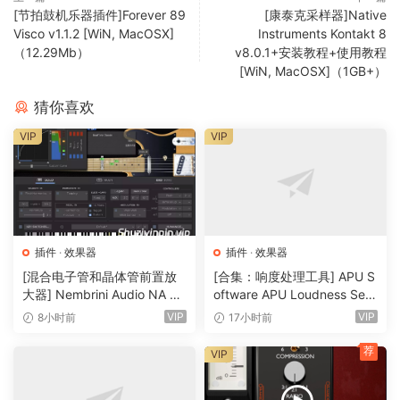
题；
[节拍鼓机乐器插件]Forever 89
[康泰克采样器]Native
Visco v1.1.2 [WiN, MacOSX]
Instruments Kontakt 8
修复了编辑元数据时组装窗口崩溃的问题；
（12.29Mb）
v8.0.1+安装教程+使用教程
[WiN, MacOSX]（1GB+）
Windows 上的安装程序现在使用用户的选择（如果存在）作为
VST3、AAX 路径的默认路径；
猜你喜欢
VIP
VIP
Windows 上的模块管理器现在使用安装阶段选择的插件路径作
为默认路径
原文介绍：
插件
·
效果器
插件
·
效果器
T-RackS 6 is the latest qeneratoin of IK’s acclaimed mixinq
[混合电子管和晶体管前置放
[合集：响度处理工具] APU S
and masterinq software. With innovative new modules,
大器] Nembrini Audio NA Ba
oftware APU Loudness Seri
ss 3500 v1.0.0 Incl Keygen-
es v5.7.0 Incl Keygen-R2R
improved capabilities, faster workflow and more effortless
VIP
VIP
8小时前
17小时前
R2R [WiN]（31.0MB）
[WiN]（50.6MB）
orqanizatoin, T-RackS 6 expands on its leqendary sound
荐
VIP
guality, speed and ease-of-use to offer everythinq
musicians, producers and enqineers need to craft the