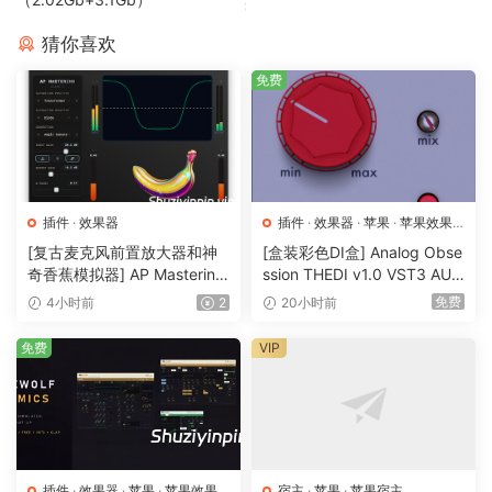
Expansions
系列尝试一些全新的东西，从针对特定流派和风格的 12 个精选
猜你喜欢
包开始。
免费
使用数百种内置乐器开始演奏
Kontakt 的 Factory Library 包含数百种精心采样的乐器。从大
量可演奏和可调整的声学和电子选项开始演奏，包括
Orchestral Tools 的著名合集以及 Hybrid Keys。
插件
·
效果器
插件
·
效果器
·
苹果
·
苹果效果
梦想，创造
器
[复古麦克风前置放大器和神
[盒装彩色DI盒] Analog Obse
您最喜爱的所有 Kontakt 乐器都在这里制作。强大的功能集使
奇香蕉模拟器] AP Mastering
ssion THEDI v1.0 VST3 AU
Kontakt 成为全球乐器开发人员的首选，而且它通过增强的合成
Class-A v2.3.0 Incl Patched
AAX [WiN, MacOSX]（17.8
免费
4小时前
2
20小时前
and Keygen-R2R [WiN]（11.
MB)
器功能变得更强大，包括实时波表、频率调制和环形调制振荡
13MB）
器。
免费
VIP
8.0.1 2024-09-26
已修复：在经典视图中加载音频文件时无法创
建新乐器（同时查看其他乐器或工具）
插件
·
效果器
·
苹果
·
苹果效果
宿主
·
苹果
·
苹果宿主