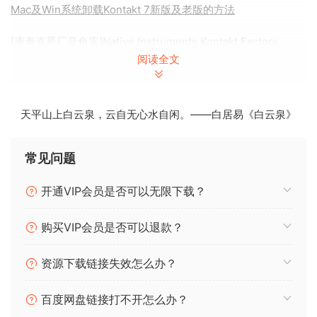
Mac及Win系统卸载Kontakt 7新版及老版的方法
[康泰克原厂音色库]Native Instruments Kontakt Factory
阅读全文
Library 2 v1.3.0（36.9Gb）
康泰克入库音色库显示Demo修补文件
天平山上白云泉，云自无心水自闲。——白居易《白云泉》
KONTAKT 8
重新发明的虚拟乐器平台。
想象任何声音 – Kontakt 可让您找到它、创建它并转换它。我们
常见问题
革命性的采样平台的最新版本结合了一套全新的智能工具和无
数的声音设计选项，重新定义了您产生想法和创作音乐的方
开通VIP会员是否可以无限下载？
式。大量的声音选择。Kontakt 拥有世界上最大的虚拟乐器系
列。凭借数千个库，它是通往 Native Instruments、我们的官
购买VIP会员是否可以退款？
方合作伙伴和数十名独立开发者的高品质声音的门户。此外，
一切都是完全可调整的，因此您可以制作任何自己的声音。
资源下载链接失效怎么办？
大量的声音选择
百度网盘链接打不开怎么办？
Kontakt 拥有世界上最大的虚拟乐器系列。凭借数千个库，它是