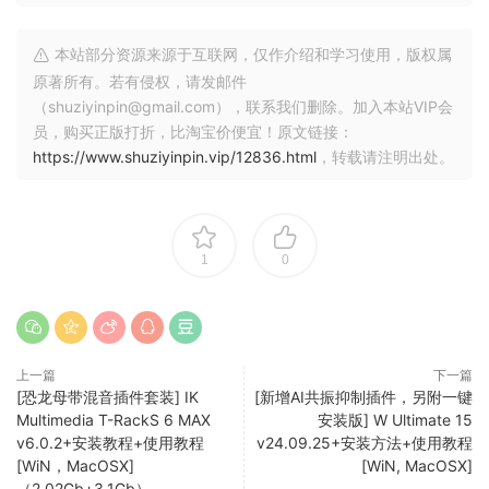
通往 Native Instruments、我们的官方合作伙伴和数十名独立
开发者的高品质声音的门户。此外，一切都是完全可调整的，
本站部分资源来源于互联网，仅作介绍和学习使用，版权属
因此您可以制作任何自己的声音。
原著所有。若有侵权，请发邮件
（shuziyinpin@gmail.com），联系我们删除。加入本站VIP会
Kontakt 8 有什么新功能？
员，购买正版打折，比淘宝价便宜！原文链接：
我们迄今为止功能最丰富的版本旨在改变您生成、调制和播放
https://www.shuziyinpin.vip/12836.html
，转载请注明出处。
声音的方式。此外，它还包含性能更新，因此您可以比以往更
快地工作。
writer’s block
1
0
Smash Tools 添加了一层全新的创意功能，让灵感源源不断。
而且它们适用于任何新旧 Kontakt 乐器。作为我们的第一款产
品，我们推出了 MIDI 内容和带有和弦和短语的随机化功能，旨
在激发新想法并让您快速进入状态。快速有趣的
上一篇
下一篇
[恐龙母带混音插件套装] IK
[新增AI共振抑制插件，另附一键
循环控制 Leap 是一种超快且好玩的播放和操作循环的方式。激
Multimedia T-RackS 6 MAX
安装版] W Ultimate 15
发新想法，加入富有表现力的表演效果，或者只是即兴演奏。
v6.0.2+安装教程+使用教程
v24.09.25+安装方法+使用教程
为您的样本收藏注入新的活力，或者使用我们的新 Leap
[WiN，MacOSX]
[WiN, MacOSX]
（2.02Gb+3.1Gb）