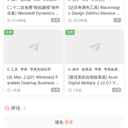
器
已修复飞跃：量化将停止组模式下的所有其他
[二十二款免费“模拟建模”插件
[达芬奇调色工具] Blackmagi
合集] Werewolf Dynamics Pl
c Design DaVinci Resolve St
音符
ugins Bundle v0.7.6 VST3 C
udio 21.0.4 Multilingual [Ma
免费
VIP
21小时前
22小时前
已修复工具：UI 上的动态模式缺少“关闭”状态
LAP AU [WiN, MacOSX]（1
cOSX]（7.87GB)
已修复和弦：使用此工具时音符悬挂
85MB+313MB)
免费
免费
已修复和弦：录制的和弦未按预期弹奏
已修复短语：重新触发模式“关闭”和“连奏”模式
无法正常工作
已修复短语：重新触发和动态模式缺少 NKS1
标签
工具
·
苹果
·
苹果其他应用
插件
·
效果器
·
苹果
·
苹果效果
器
[在 Mac 上运行 Windows] P
[最优美的合唱效果器] Acon
已知问题。
arallels Desktop Business E
Digital Multiply 2 v2.0.1 VST
dition 26.4.1.57516-ATB [M
VST3 AU AAX [WiN, MacOS
已知问题 Leap：调整音调时，所有声音都以单
免费
免费
1天前
1天前
acOSX]（197MB）
X]（66.3MB）
一方式播放
已知问题 从侧窗格浏览器加载内容时，空格键
评论
0
无法到达 DAW
已知问题 使用 Kontrol MK3 键盘时，加载具有
请先
登录
许多实例的 Pro Tools 项目时崩溃 已知