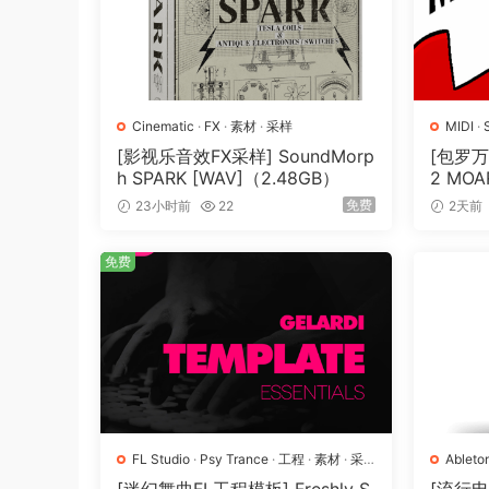
🏠 HomePage
Cinematic
·
FX
·
素材
·
采样
MIDI
·
[影视乐音效FX采样] SoundMorp
[包罗万
h SPARK [WAV]（2.48GB）
2 MOAR
N] [WA
免费
23小时前
22
2天前
免费
FL Studio
·
Psy Trance
·
工程
·
素材
·
采
Ableto
样
Pro
·
P