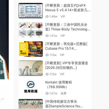
[不断更新：超值五代]reFX
Nexus 5 v5.4.14+新皮肤几十
套+原厂+全套扩展+教程
1.48w
VIP
[WiN, MacOSX]（260GB+)
[不断更新：三体中国民乐全
套] Three-Body Technology-
R2R [WiN, MacOSX]
1.41w
VIP
（35.59GB+）
[不断更新：简化版+完整版]
Cubase Pro 15/14
VR/R2R/U2B+原厂音源+插件
1.15w
VIP
+光谱层+扩展+安装 [WiN,
MacOSX]（704.0MB+）
[不断更新] VIP专享资源通道
[2026.06][你懂的…]
1.12w
VIP
Kontakt 使用教程
（768.99Mb）
1.07w
免费
o-
[中国传统拨弦古筝乐
用，毫
器]SampleScience Nu