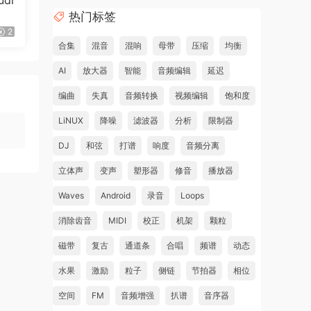
di
热门标签
2
合集
混音
混响
母带
压缩
均衡
AI
放大器
智能
音频编辑
延迟
编曲
失真
音频转换
视频编辑
饱和度
LiNUX
降噪
滤波器
分析
限制器
DJ
和弦
打谱
响度
音频分离
立体声
变声
塑形器
修音
播放器
Waves
Android
录音
Loops
消除齿音
MIDI
校正
机架
颗粒
磁带
复古
通道条
合唱
频谱
动态
水果
激励
粒子
侧链
节拍器
相位
空间
FM
音频增强
扒谱
音序器