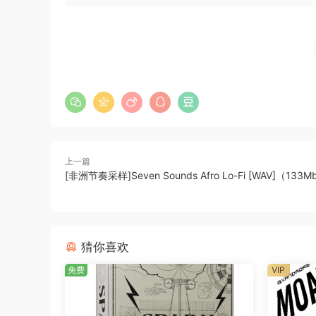
free.
Alternatively, draq and drop the WAV files into
sounds and samples are Royalty-Free for you 
purposes. You can use these samples in ass man
course).
Product Details:
上一篇
8 Music Loops
[非洲节奏采样]Seven Sounds Afro Lo-Fi [WAV]（133
25 One Shots
33 Drum Loops
33 Instrumental Loops
猜你喜欢
WAV Files
Key & Tempo Labelled
免费
VIP
FANTASTiC