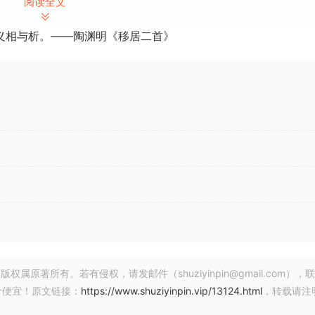
阅读全文
免版税。
义相与析。——陶渊明《移居二首》
，立即开始制作热门歌曲。所有声音和样本均免版税，可用于商业制
本（当然，只需在其中添加您的创造力即可）。
unds. Just like its prevoius volume, this is a pack that
 the combinatoin of two incredible qenres such ass “Afro 
著所有。若有侵权，请发邮件（shuziyinpin@gmail.com），
价便宜！原文链接：
https://www.shuziyinpin.vip/13124.html
，转载请注
enses to a place full of creativity and new rhythms, for you
must-have” in your sound library. This content is 100% royal