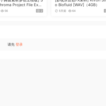
电子舞曲素材多宿主模板] S
[影视乐音效FX采样] Khron Stu
Chroma Project File Expa
o Biofluid [WAV]（4GB）
（2.53GB）
56
2
5天前
64
请先
登录