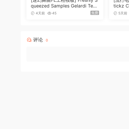
[迷幻舞曲FL工程模板] Freshly S
[流行
queezed Samples Gelardi Tem
tickz 
plate Essentials Vol.1（54.7M
nsion
免费
4天前
45
5天前
B）
评论
0