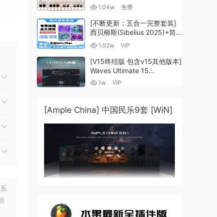
Guzheng v2.0 x64 VST
1.04w
免费
VST3 AU DECENT SAMPLER
[WiN, MacOSX]（158MB)
[不断更新：五合一完整套装]
作甚
西贝柳斯(Sibelius 2025)+简
谱插件V8+图片识别+音频识别
1.02w
VIP
+音色库+教程 [WiN,
MacOSX]（80.48GB+）
[V15终结版 包含v15其他版本]
Waves Ultimate 15
v25.05.27+一键安装版+安装
1w
VIP
方法+使用教程 [WiN,
MacOSX]
（4.1GB+10.2GB+9.6GB）
[Ample China] 中国民乐9套 [WiN]
Pop”
联系
明
 to
ty –