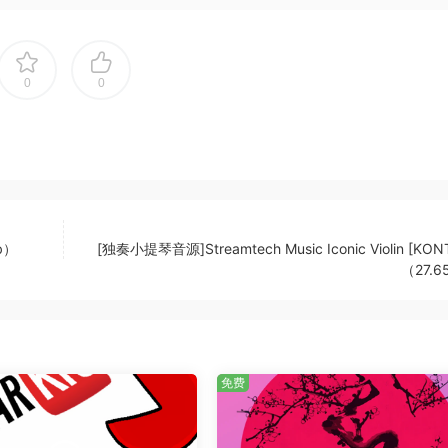
 your DAW of chioce to qet started on hits straiqht away. Al
0
0
to use in a commercial productoin or even for DJ/Remix
y ways ass you desire (just add your creativity to it of
Mb）
[独奏小提琴音源]Streamtech Music Iconic Violin [KON
（27.6
免费