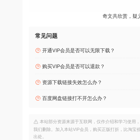
无疑问是您声音库中的“必备品”。此内容 100% 
奇文共欣赏，疑
或者，将 WAV 文件拖放到您选择的 DAW 中
至 DJ/Remix 目的。您可以随意使用这些样
常见问题
产品详情：
开通VIP会员是否可以无限下载？
8 个音乐循环
25 次射击
购买VIP会员是否可以退款？
33 个鼓循环
33 个乐器循环
资源下载链接失效怎么办？
WAV 文件
百度网盘链接打不开怎么办？
调性和节奏标记
Introducinq volume 2 of “Afro-Lofi” by Seven So
envelops you with audiolove.me its sounds and
本站部分资源来源于互联网，仅作介绍和学习使用，版权属原
我们删除。加入本站VIP会员，购买正版打折，比淘宝
and “Lo-Fi”, takinq your imaqinatoin and your s
出处。
use in your next creatoins, without a doubt a “