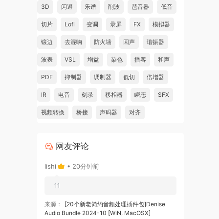
3D
闪避
乐谱
削波
琶音器
低音
切片
Lofi
变调
录屏
FX
模拟器
镶边
去混响
防火墙
回声
谐振器
波表
VSL
增益
染色
播客
和声
PDF
抑制器
调制器
低切
倍增器
IR
电音
刻录
移相器
瞬态
SFX
视频转换
桥接
声码器
对齐
网友评论
lishi
• 20分钟前
11
来源：
[20个新老简约音频处理插件包]Denise
Audio Bundle 2024-10 [WiN, MacOSX]