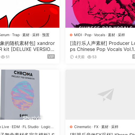
Serum
·
Trap
·
素材
·
采样
·
预置
MIDI
·
Pop
·
Vocals
·
素材
·
采样
象的随机素材包] xandror
[流行乐人声素材] Producer L
 kit [DELUXE VERSIO
ps Chinese Pop Vocals Vol.1
V, MiDi]（3.1GB）
[WAV, MiDi, REX]（3.21GB）
VIP
51
4天前
53
n Live
·
EDM
·
FL Studio
·
Logic
Cinematic
·
FX
·
素材
·
采样
op
·
工程
·
素材
·
采样