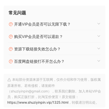
要快得多。
•获得专利的虚拟仪器技术
常见问题
我们使用自己的内部技术，弥合样品和合成之间的差距。
NotePerformer 4中的新增功能：
开通VIP会员是否可以无限下载？
•播放引擎
-“NotePerformer回放引擎”托管第三方VST3仪器；用领先的
购买VIP会员是否可以退款？
开发人员选择的样本替换我们的内置声音。
-这是我们为高端记谱播放提供的统一解决方案-
资源下载链接失效怎么办？
NotePerformer兼容的动态和清晰度，无需付出技术努力。
-该应用程序与NotePerformer 4捆绑在一起。
百度网盘链接打不开怎么办？
本站部分资源来源于互联网，仅作介绍和学习使用，版权属
原著所有。若有侵权，请发邮件
（shuziyinpin@gmail.com），联系我们删除。加入本站VIP会
员，购买正版打折，比淘宝价便宜！原文链接：
https://www.shuziyinpin.vip/1325.html
，转载请注明出处。