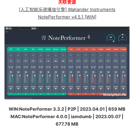
关联资源
[人工智能乐谱播放引擎] Wallander Instruments
NotePerformer v4.5.1 [WiN]
WIN:NotePerformer 3.3.2 | P2P | 2023.04.01 | 659 MB
MAC:NotePerformer 4.0.0 | iamdumb | 2023.05.07 |
677.78 MB