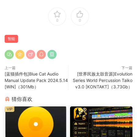
0
0
NotePerformer is the Artificial Intelligence-based playback
engine for musical notation.
智能
• Full orchestral sound library
NotePerformer includes its own sounds, encompassing a
large-scale modern symphonic orchestra.
上一篇
下一篇
[蓝猫插件包]Blue Cat Audio
[世界民族太鼓音源]Evolution
• Intelligent musical phrasing
Manual Update Pack 2024.5.14
Series World Percussion Taiko
NotePerformer analyses your score and performs all
[WiN]（301Mb）
v3.0 [KONTAKT]（3.73Gb）
instruments with natural musical phrasing.
猜你喜欢
• Simple installation and easy to use
VIP
NotePerformer is very easy to install, and is no more
difficult to use than the built-in sounds of your notation
software.