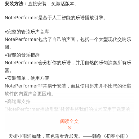
安装方法：
直接安装，免激活版本。
NotePerformer是基于人工智能的乐谱播放引擎。
•完整的管弦乐声音库
NotePerformer包含了自己的声音，包括一个大型现代交响乐
团。
•智能的音乐措辞
NotePerformer会分析你的乐谱，并用自然的乐句演奏所有乐
器。
•安装简单，使用方便
NotePerformer非常易于安装，而且使用起来并不比您的记谱
软件的内置声音更困难。
•高端库支持
“NotePerformer播放引擎”托管并将我们的技术应用于选定的
第三方VST3库。
阅读全文
•快速访问所有声音
在处理分数时不再等待加载样本。我们流线型的声音加载速度
天街小雨润如酥，草色遥看近却无。——韩愈《初春小雨 》