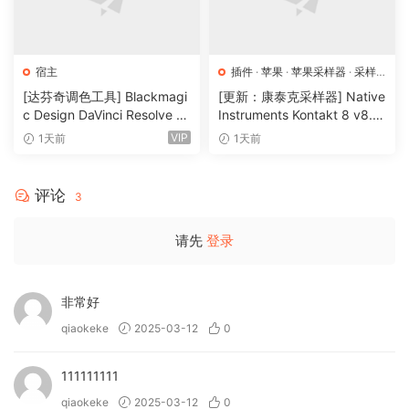
NotePerformer-compliant dynamics and articulation
without the technical effort.
– The application is bundled with NotePerformer 4.
宿主
插件
·
苹果
·
苹果采样器
·
采样
器
[达芬奇调色工具] Blackmagi
[更新：康泰克采样器] Native
🏠 HomePage
c Design DaVinci Resolve St
Instruments Kontakt 8 v8.1
udio 21.0.4 Build 5 x64-R2R
2.1 [WiN, MacOSX]（1.2GB
VIP
1天前
1天前
[WiN]（9.59GB）
+）
评论
3
请先
登录
非常好
qiaokeke
2025-03-12
0
111111111
qiaokeke
2025-03-12
0