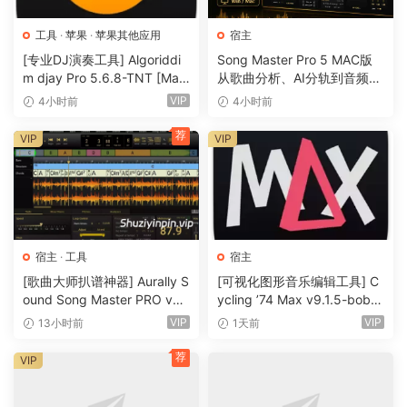
• High-end library support
‘NotePerformer Playback Engines’ hosts and applies our
工具
·
苹果
·
苹果其他应用
宿主
technologies to selected third-party VST3 libraries.
[专业DJ演奏工具] Algoriddi
Song Master Pro 5 MAC版
m djay Pro 5.6.8-TNT [Mac
从歌曲分析、AI分轨到音频转
OSX]（290MB）
MIDI的一体化音乐工具
• Fast access to all sounds
VIP
4小时前
4小时前
No more waiting for samples to load while working with
荐
VIP
VIP
scores. Our streamlined sounds load much quicker.
• Patented virtual instrument technologies
We use our own in-house technologies, bridging the gap
between samples and synthesis.
宿主
·
工具
宿主
New in NotePerformer 4:
[歌曲大师扒谱神器] Aurally S
[可视化图形音乐编辑工具] C
ound Song Master PRO v5.
ycling ’74 Max v9.1.5-bobd
• Playback Engines
0.02 [WiN]（355MB）
ule [WiN]（724MB）
VIP
VIP
13小时前
1天前
– ‘NotePerformer Playback Engines’ hosts third-party
VST3 instruments; replacing our built-in sounds with
荐
VIP
selected samples by leading developers.
– It’s our unified solution for high-end notation playback —