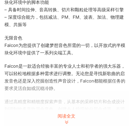
块化环境中的脚本功能
– 具备时间拉伸、音高转换、切片和颗粒处理等高级采样引擎
– 深度综合能力，包括减法、PM、FM、波表、加法、物理建
模、共振等
无限音色
Falcon为您提供了创建梦想音色所需的一切，以开放式的半模
块化环境中提供了一系列尖端工具。
Falcon是一款适合经验丰富的专业人士和初学者的强大乐器，
可以轻松地根据多种需求进行调整。无论您是寻找新歌曲的启
发音色还是深入挖掘创造性声音设计，Falcon都能根据任务的
要求灵活自如或沉稳冷静。
通过高精度和精细度探索声音，从基本的采样切片和合成设计
到调制的多音轨混合音色，创建令人惊叹的分层合成器、表现
阅读全文
力丰富的MPE乐器、强大的鼓声、精心切割的节奏打断、多声
道环绕音效、富有想象力的声音设计、生成序列、狂野的效果
等等。