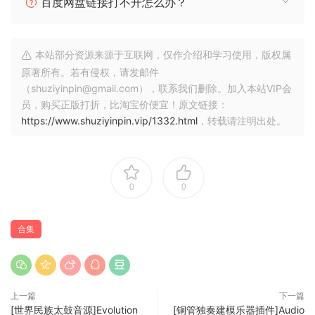
百度网盘链接打不开怎么办？
* 开发人员专用模块已解锁。
R2R版本的附加功能：
本站部分资源来源于互联网，仅作介绍和学习使用，版权属
* 通过仿真支持EDEN加密的SoundBank。您需要一个R2RUVI
原著所有。若有侵权，请发邮件
文件对应一个库。
（shuziyinpin@gmail.com），联系我们删除。加入本站VIP会
* 正版SoundBank所有者可以使用我们的仿真器生成R2RUVI。
员，购买正版打折，比淘宝价便宜！原文链接：
您可以使用所有的UVISoundBank和Falcon扩展。甚至可以共
https://www.shuziyinpin.vip/1332.html
，转载请注明出处。
享它们！
* 如果您安装了完整的UVI库（+启用了自动挂载），R2R
Falcon的启动速度比正版快10多秒。开发商应该认真对待DRM
0
0
方面的问题。通过我们可爱的仿真器，我们证明了他们的DRM
对于“专业”软件有重大影响！
合集
一只猛禽给了你一个小盒子，并低声说道：“为末日的开始做好
准备，它将在明天打开。”
Creative Hybrid Instrument
上一篇
下一篇
– 20 oscillator types, 100+ fx, modulators, MIDI processing,
[世界民族太鼓音源]Evolution
[铜管独奏建模乐器插件]Audio