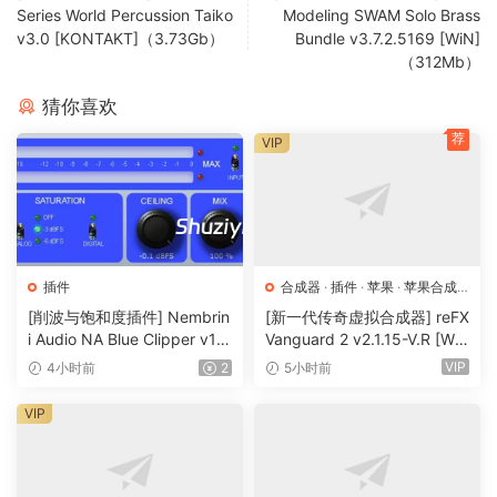
and scripting in a semi-modular environment
Series World Percussion Taiko
Modeling SWAM Solo Brass
v3.0 [KONTAKT]（3.73Gb）
Bundle v3.7.2.5169 [WiN]
– Advanced sample engines with time-stretching, pitch-
（312Mb）
shifting, slicing, and granular processing
– Deep synthesis capabilities including subtractive, PM,
猜你喜欢
FM, wavetable, additive, physical modeling, formant, and
荐
VIP
more
INFINITE SOUND
Falcon gives you everything you need to create the sound
of your dreams, delivering an extensive collection of
cutting-edge tools in an open-ended semi-modular
插件
合成器
·
插件
·
苹果
·
苹果合成
器
environment.
[削波与饱和度插件] Nembrin
[新一代传奇虚拟合成器] reFX
i Audio NA Blue Clipper v1.
Vanguard 2 v2.1.15-V.R [Wi
0.1 Incl Keygen-R2R [WiN]
N, MacOSX]（184MB+240
A powerful instrument for seasoned pros and beginners
VIP
4小时前
2
5小时前
（11.2MB）
MB）
alike, Falcon can be easily adapted to serve many needs.
VIP
Whether you’re looking for inspiring sounds for a new
song, or are deep-diving into creative sound design,
Falcon can be as nimble or calculating as the task requires.