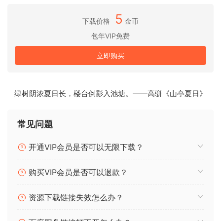
5
厂库内容
下载价格
金币
Falcon附带了一个令人印象深刻的厂库音色集合，由行业顶级
包年VIP免费
音色设计师设计的1,500个预设音色组成。涵盖了经典合成方
立即购买
法、打击乐、物理建模、基于采样的颗粒音景和多采样振荡器
混合等多种声音。这1500个预设音色的品质标准极高，提供了
一种非常多样化的选择，在打开软件后立即使用，每个音色都
绿树阴浓夏日长，楼台倒影入池塘。——高骈《山亭夏日》
配有精心设计的用户界面和专门的宏控制。
Falcon的厂库音色按照分类进行了划分，方便浏览，通过定制
常见问题
的宏控制提供了深度的演奏和编辑控制。您可以进行整体性的
变化，以获得正确的感觉，并通过微调音色来适应混音，而无
开通VIP会员是否可以无限下载？
需离开宏面板。如果音色接近但还不完美，您随时可以切换到
编辑面板进行全面控制。厂库音色可以提供即时满足，也可以
购买VIP会员是否可以退款？
作为自己声音设计的灵感来源。
资源下载链接失效怎么办？
* 运行无需iLok驱动器。
* 性能比正版更好。