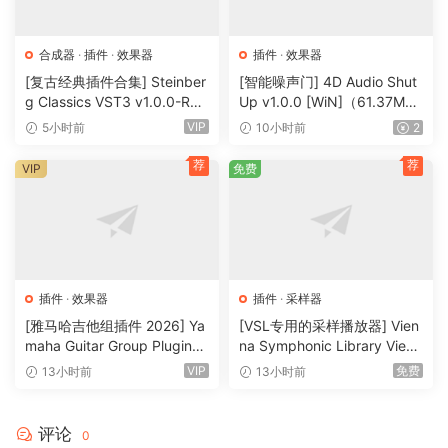
Explore sound with precision and finesse, from basic
sample slicing and synth design to modulated multitimbral
合成器
·
插件
·
效果器
插件
·
效果器
hybrids, create incredible layered synths, expressive MPE
[复古经典插件合集] Steinber
[智能噪声门] 4D Audio Shut
instruments, powerful drums, intricately chopped breaks,
g Classics VST3 v1.0.0-R2R
Up v1.0.0 [WiN]（61.37M
[WiN]（27.9MB）
B）
multi-channel surround sound, imaginative sound design,
VIP
5小时前
10小时前
2
generative sequences, wild effects and much more..
荐
荐
VIP
免费
FACTORY CONTENT
Falcon ships with an impressive collection of 1,500 factory
patches designed by some of the industry’s top sound
designers. Covering everything from classic synthesis
methods, percussion, physical modeling, sample-driven
插件
·
效果器
插件
·
采样器
granular and multi granular soundscapes to multi-oscillator
[雅马哈吉他组插件 2026] Ya
[VSL专用的采样播放器] Vien
hybrids. The 1,500 presets were all created to an
maha Guitar Group Plugins
na Symphonic Library Vienn
2026 Incl Keygen-R2R [Wi
a Synchron Player v1.3.302
extremely high quality standard, delivering an
VIP
免费
13小时前
13小时前
N]（1.2GB）
2-ItUsеd [WiN]（141MB）
extraordinary and hugely versatile selection of sounds
right out of the box, each with crafted user interfaces and
评论
0
dedicated macro controls.