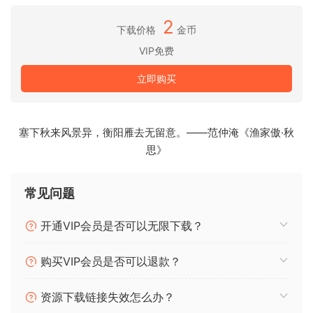
无芥末
2
下载价格
金币
纯净&闪亮的
地铁
VIP免费
维加斯
立即购买
Distorted
Awash + Doubler
塞下秋来风景异，衡阳雁去无留意。——范仲淹《渔家傲·秋
Ham Sammich + Doubler
思》
Lead The Way + Doubler
弓形
常见问题
沙漠蓝
Open The Way
开通VIP会员是否可以无限下载？
基础补丁
购买VIP会员是否可以退款？
Clean Sustains & Hammer Pull
清洁 Master Legato
资源下载链接失效怎么办？
Clean Harmonics