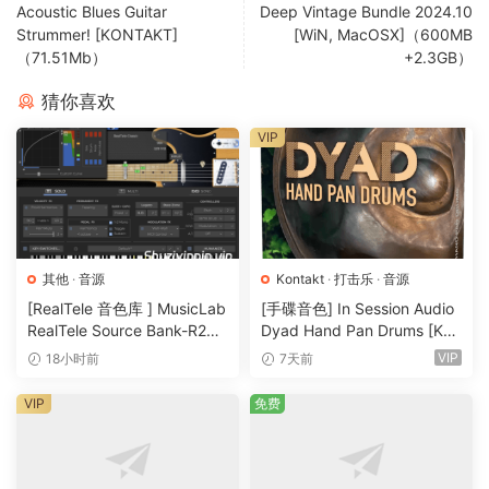
Acoustic Blues Guitar
Deep Vintage Bundle 2024.10
Strummer! [KONTAKT]
[WiN, MacOSX]（600MB
倍增补丁：
这些 Patch 旨在用作满足左/右通道双轨要求的辅助
（71.51Mb）
+2.3GB）
吉他。
猜你喜欢
基础补丁：
这些 Patch 包含原始的、未经处理的录音，没有任
VIP
何 Kontakt 放大器模拟。虽然不是真正的 DI，但它们对外部处
理和 amp 插件响应良好。
CC11：
降低此控制器以减少通过 amp sim 发送的信号。这对于
管理较重、扭曲的补丁特别有效。
其他
·
音源
Kontakt
·
打击乐
·
音源
需要 Kontakt 6.8.0 或更高版本的完整零售版本！
[RealTele 音色库 ] MusicLab
[手碟音色] In Session Audio
RealTele Source Bank-R2R
Dyad Hand Pan Drums [KO
Hinterland is a warm and intimate fingerstyle electric guitar
[WiN]（3.13GB）
NTAKT]（4.33GB）
VIP
18小时前
7天前
library.
VIP
免费
Built on an enhanced engine adapted from our Hoard
Fingerstyle guitar, this library is crafted to deliver versatile,
nuanced tones, ideal for softer, emotive contexts, while