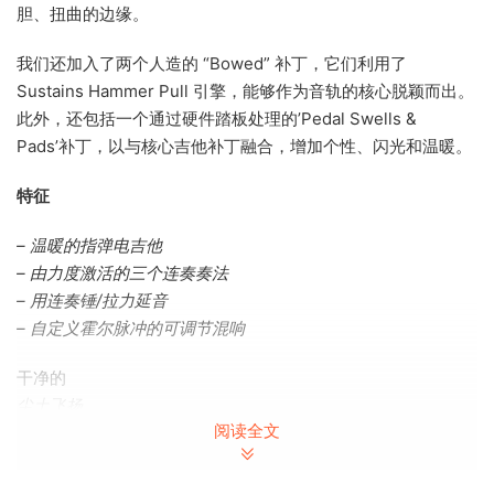
胆、扭曲的边缘。
我们还加入了两个人造的 “Bowed” 补丁，它们利用了
Sustains Hammer Pull 引擎，能够作为音轨的核心脱颖而出。
此外，还包括一个通过硬件踏板处理的’Pedal Swells &
Pads’补丁，以与核心吉他补丁融合，增加个性、闪光和温暖。
特征
– 温暖的指弹电吉他
– 由力度激活的三个连奏奏法
– 用连奏锤/拉力延音
– 自定义霍尔脉冲的可调节混响
干净的
尘土飞扬
阅读全文
的断裂
边缘 荒凉的
腹地