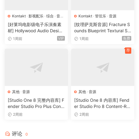
also featuring a selection of properly distorted presets for
added versatility.
Kontakt
·
影视配乐
·
综合
·
音效
Kontakt
·
管弦乐
·
音源
特殊
·
音源
[好莱坞电影级电子乐演奏素
[纹理萨克斯音源] Fracture S
Eleven of the thirteen presets feature four distinct
材] Hollywood Audio Design
ounds Blueprint Textural Sa
patches: Sustains (with hammer-ons and pull-offs), legato,
FUTURE WORLDS [KONTAK
x (Woodwind Experiments)
VIP
免费
1周前
1周前
harmonics, and fret slides. Each patch brings its own
T]（2.52GB）
[KONTAKT]（405MB）
unique character, ranging from the smooth, mellow tones
荐
of the ‘Subway’ preset to the bold, distorted edge of ‘Take
The Lead’.
We’ve also included two faux ‘Bowed’ patches that utilize
the Sustains Hammer Pull engine, capable of standing out
其他
·
音源
其他
·
音源
as the centerpiece of a track. Additionally, a ‘Pedal Swells
[Studio One 8 完整内容库] F
[Studio One 8 内容库] Fend
& Pads’ patch, processed through hardware pedals, is
ender Studio Pro Plus Conte
er Studio Pro 8 Content-R2
included to blend with the core guitar patches, adding
nt 2026-R2R（166GB）
R（33.5GB）
2周前
2周前
character, shimmer, and warmth.
FEATURES
评论
0