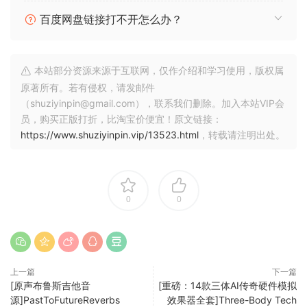
Clean Frets Slides & Scrapes
百度网盘链接打不开怎么办？
Pedal Swells & Pads
Master Legato Main： 这是主要的连奏补丁，包含三种不同的
连奏类型;每个都由 Velocity 单独激活。
本站部分资源来源于互联网，仅作介绍和学习使用，版权属
力度 41-90 是主要范围，它使用自然的弹拨连奏法 – 你的面包
原著所有。若有侵权，请发邮件
（shuziyinpin@gmail.com），联系我们删除。加入本站VIP会
和黄油。
员，购买正版打折，比淘宝价便宜！原文链接：
力度 91-127 激活了琴槌开/拉开的发音（最高为大二度）。
https://www.shuziyinpin.vip/13523.html
，转载请注明出处。
力度 1-40 是你滑入弹拨发音的动作，正是如此;琴弦滑到目标
音符，然后弹拨（从小三度到八度）。您可以使用调制轮控制
幻灯片的速度。直到大二度，这个连奏力度激活了滑音无弹拨
0
0
奏法。
持续锤子拉扯：
Polyphonic 延音补丁让您可以无缝地融入连
奏、锤击和拉断。如果你弹奏/连奏重叠的下一个音符是上半音
上一篇
下一篇
阶/全音阶，它将触发相应的连奏采样。如果你需要暂时关闭连
[原声布鲁斯吉他音
[重磅：14款三体AI传奇硬件模拟
奏，只要按住 C1 键，就会停用连奏。
源]PastToFutureReverbs
效果器全套]Three-Body Tech