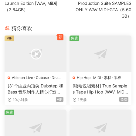
Launch Edition [WAV, MiDi]
Production Suite SAMPLES
Inside you’ll find everything from lush Pads, Leads,
（2.64GB）
ONLY WAV MIDI-GTA（5.60
Chords, Sequences, Arps and so much more.
GB）
Huge Colorful Chords, Synths & More For Future Bass
猜你喜欢
You’ll also find tons of amazing chord presets in the pack
荐
VIP
免费
that work perfect for making Future Bass.
This includes everything from Chords, Pads, Leads,
Synths, Sequences, Arps, and so much more that work
perfect for the genre.
Cutting Edge Synths & Plucks For Phonk & Midtempo
Ableton Live
·
Cubase
·
Drum
Hip Hop
·
MIDI
·
素材
·
采样
and Bass
·
Dubstep
·
FL Studio
This section of the pack provides some unique presets for
[31个由业内顶尖 Dubstep 和
[嘻哈说唱素材] True Sample
·
Logic Pro
·
MIDI
·
Serum
·
工
Bass 音乐制作人精心打造的
s Tape Hip Hop [WAV, MiDi]
producing Phonk & Midtempo tracks.
程
·
教程
·
素材
·
采样
·
预置
采样包] Avant Samples Avan
（408.59MB）
VIP
免费
10小时前
1天前
Inside you’ll get access to some cowbell style plucks for
t All Access Bundle 2025 [W
Phonk, as well as colorful synths for Midtempo.
AV, MiDi]（27.5GB）
免费
Memorable Keys, Leads, Arps & More For Modern Hip-Hop
& Trap