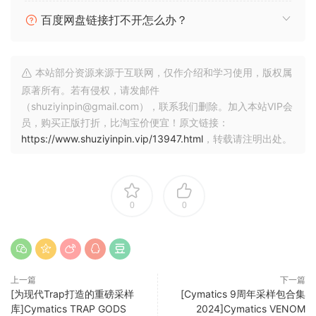
SAMPLES ONLY WAV MIDI-GTA”
百度网盘链接打不开怎么办？
Aggressive Basslines For Heavy Hitting Bass House
This preset pack covers everything you need for
本站部分资源来源于互联网，仅作介绍和学习使用，版权属
producing hard hitting Bass House tracks.
原著所有。若有侵权，请发邮件
So you’ll find some of our hardest low end presets, from
（shuziyinpin@gmail.com），联系我们删除。加入本站VIP会
reese basses, to subs, 808s & more.
员，购买正版打折，比淘宝价便宜！原文链接：
https://www.shuziyinpin.vip/13947.html
，转载请注明出处。
Nasty Growls & Wavy Synths For Dubstep & DnB
For this pack, we gathered all of our nastiest dubstep
growls & wavy synth presets for DnB.
0
0
So whether you’re looking to produce disgusting Dubstep
tracks or high energy DnB, we’ve got you covered on all
fronts.
Lush & Catchy Leads, Pads & More For Festival Style EDM
上一篇
下一篇
This pack covers all presets for producing catchy and high
[为现代Trap打造的重磅采样
[Cymatics 9周年采样包合集
库]Cymatics TRAP GODS
2024]Cymatics VENOM
energy EDM tracks that will command a crowd.