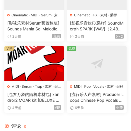
We also included a variety of presets that work well for
producing modern Hip-Hop records.
This includes everything from Keys, Sequences, Arps,
Cinematic
·
MIDI
·
Serum
·
素材
Cinematic
·
FX
·
素材
·
采样
·
采样
·
预置
Leads & more for producing hard hitting Trap & Hip-Hop.
[影视乐素材Serum预置模板]
[影视乐音效FX采样] SoundM
Sounds Mania Sol Melodic
orph SPARK [WAV]（2.48G
Deep [WAV, MiDi]（1.23G
B）
🏠 HomePage
免费
2天前
3天前
2
B）
VIP
免费
MIDI
·
Serum
·
Trap
·
素材
·
采
MIDI
·
Pop
·
Vocals
·
素材
·
采样
样
·
预置
[包罗万象的随机素材包] xan
[流行乐人声素材] Producer L
dror2 MOAR kit [DELUXE VE
oops Chinese Pop Vocals Vo
RSION] [WAV, MiDi]（3.1G
l.1 [WAV, MiDi, REX]（3.21G
VIP
免费
4天前
6天前
B）
B）
评论
0