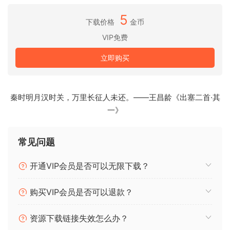
5
用于 Phonk 和 Midtempo 的尖端合成器和弹拨音
下载价格
金币
包的这一部分提供了一些用于制作 Phonk 和 Midtempo 曲目的
VIP免费
独特预设。
在里面，你可以访问一些用于 Phonk 的牛铃式弹拨音，以及用
立即购买
于 Midtempo 的丰富多彩的合成器。
用于现代嘻哈和 Trap 的令人难忘的键、引线、Arps 等等
秦时明月汉时关，万里长征人未还。——王昌龄《出塞二首·其
我们还包括了各种适用于制作现代嘻哈唱片的预设。
一》
这包括用于制作强击 Trap 和嘻哈的键、序列、Arps、Leads
等等。
常见问题
Explore 9 Years Worth of Our Best Serum Presets For High
开通VIP会员是否可以无限下载？
End Sound Design
购买VIP会员是否可以退款？
This release only includes the presets, if
you want just the samples get
资源下载链接失效怎么办？
“Cymatics VENOM Production Suite