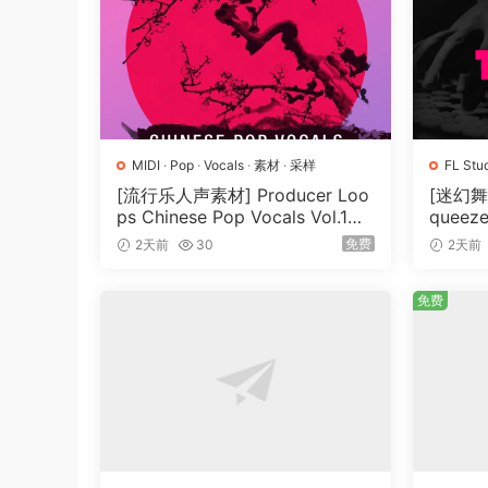
MIDI
·
Pop
·
Vocals
·
素材
·
采样
FL Stu
样
[流行乐人声素材] Producer Loo
[迷幻舞曲
ps Chinese Pop Vocals Vol.1
queeze
[WAV, MiDi, REX]（3.21GB）
plate 
免费
2天前
30
2天前
B）
免费