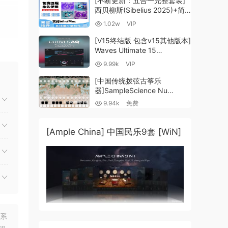
[不断更新：五合一完整套装]
西贝柳斯(Sibelius 2025)+简
谱插件V8+图片识别+音频识别
ps &
1.02w
VIP
+音色库+教程 [WiN,
MacOSX]（80.48GB+）
[V15终结版 包含v15其他版本]
Waves Ultimate 15
v25.05.27+一键安装版+安装
9.99k
VIP
方法+使用教程 [WiN,
MacOSX]
[中国传统拨弦古筝乐
n.
（4.1GB+10.2GB+9.6GB）
器]SampleScience Nu
Guzheng v2.0 x64 VST
9.94k
免费
VST3 AU DECENT SAMPLER
[WiN, MacOSX]（158MB)
[Ample China] 中国民乐9套 [WiN]
.
 be
联系