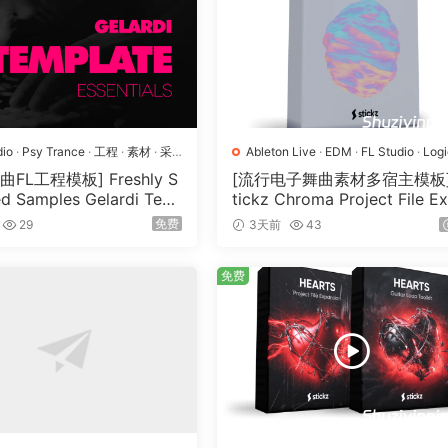
dio
·
Psy Trance
·
工程
·
素材
·
采
Ableton Live
·
EDM
·
FL Studio
·
Log
Pro
·
Pop
·
工程
·
素材
·
采样
FL工程模板] Freshly S
[流行电子舞曲素材多宿主模板]
d Samples Gelardi Tem
tickz Chroma Project File E
Essentials Vol.1（54.7M
nsion（2.53GB）
免费
29
3天前
43
免费