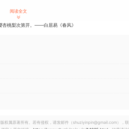
阅读全文
ry of Professional Vocal Loops, Acapellas, Vocoder Loo
樱杏桃梨次第开。——白居易《春风》
n?
tional vocal samples to pair with the main VENOM collectio
cs releases to choose their favorite vocal samples for
ocal Chops, Vocoder Loops, Vocal Arps, Acapellas and more
e rest of VENOM, not to mention most of these sounds can’t
t while you can!
著所有。若有侵权，请发邮件（shuziyinpin@gmail.com），