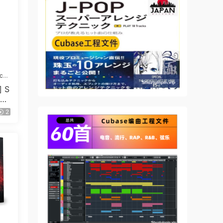
ic
 S
xpa
2