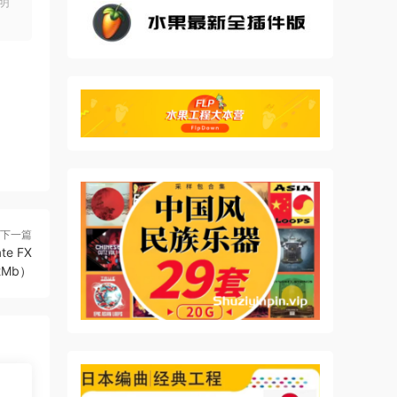
明
下一篇
te FX
62Mb）