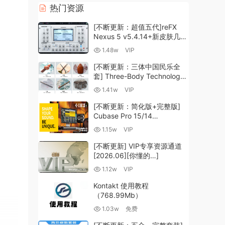
热门资源
[不断更新：超值五代]reFX
Nexus 5 v5.4.14+新皮肤几十
套+原厂+全套扩展+教程
1.48w
VIP
[WiN, MacOSX]（260GB+)
[不断更新：三体中国民乐全
套] Three-Body Technology-
R2R [WiN, MacOSX]
1.41w
VIP
（35.59GB+）
[不断更新：简化版+完整版]
Cubase Pro 15/14
VR/R2R/U2B+原厂音源+插件
1.15w
VIP
+光谱层+扩展+安装 [WiN,
MacOSX]（704.0MB+）
[不断更新] VIP专享资源通道
[2026.06][你懂的…]
1.12w
VIP
Kontakt 使用教程
（768.99Mb）
1.03w
免费