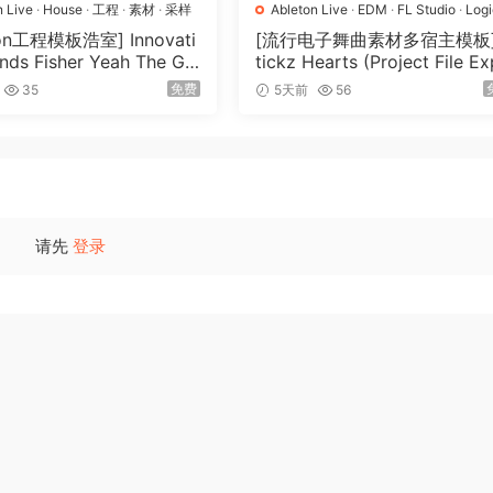
n Live
·
House
·
工程
·
素材
·
采样
Ableton Live
·
EDM
·
FL Studio
·
Log
Pro
·
MIDI
·
Pop
·
工程
·
素材
·
采样
ton工程模板浩室] Innovati
[流行电子舞曲素材多宿主模板]
nds Fisher Yeah The Gir
tickz Hearts (Project File E
mv Remake)（135.25MB）
nsion) [多格式]（864.59MB
免费
35
5天前
56
请先
登录