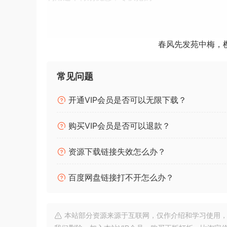
Complete The VENOM Experience With A Libra
More
春风先发苑中梅，
What is the Prestige Ultimate Vocal Collectio
常见问题
This expansion pack includes a library of addi
开通VIP会员是否可以无限下载？
Our team went through 9 years worth of Cymati
producing EDM.
购买VIP会员是否可以退款？
This includes everything from Vocal Loops, V
资源下载链接失效怎么办？
These are designed to fit in perfectly with th
百度网盘链接打不开怎么办？
found on our site anymore.
Take advantage of this special offer and grab i
本站部分资源来源于互联网，仅作介绍和学习使用，版权属原