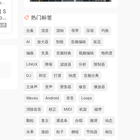
ic
 S
热门标签
xpa
）
免费
合集
混音
混响
母带
压缩
均衡
AI
放大器
智能
音频编辑
延迟
编曲
失真
音频转换
视频编辑
饱和度
LiNUX
降噪
滤波器
分析
限制器
DJ
和弦
打谱
响度
音频分离
立体声
变声
塑形器
修音
播放器
Waves
Android
录音
Loops
消除齿音
校正
MIDI
机架
磁带
颗粒
复古
通道条
合唱
频谱
动态
水果
激励
粒子
侧链
节拍器
相位