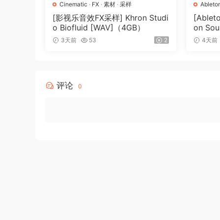
Cinematic
·
FX
·
素材
·
采样
Ableto
[影视乐音效FX采样] Khron Studi
[Able
o Biofluid [WAV]（4GB）
on Sou
ls (R
3天前
53
2
4天前
评论
0