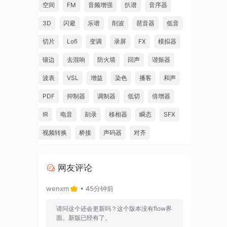
空间
FM
音频增强
扒谱
音序器
3D
闪避
乐谱
削波
琶音器
低音
切片
Lofi
变调
录屏
FX
模拟器
镶边
去混响
防火墙
回声
谐振器
波表
VSL
增益
染色
播客
和声
PDF
抑制器
调制器
低切
倍增器
IR
电音
刻录
移相器
瞬态
SFX
视频转换
桥接
声码器
对齐
网友评论
wenxm
• 45分钟前
请问这个还会更新吗？这个版本没有flow界
面。新版已经有了。