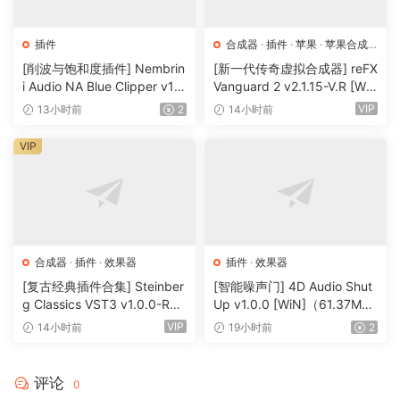
插件
合成器
·
插件
·
苹果
·
苹果合成
器
[削波与饱和度插件] Nembrin
[新一代传奇虚拟合成器] reFX
i Audio NA Blue Clipper v1.
Vanguard 2 v2.1.15-V.R [Wi
0.1 Incl Keygen-R2R [WiN]
N, MacOSX]（184MB+240
VIP
13小时前
2
14小时前
（11.2MB）
MB）
VIP
合成器
·
插件
·
效果器
插件
·
效果器
[复古经典插件合集] Steinber
[智能噪声门] 4D Audio Shut
g Classics VST3 v1.0.0-R2R
Up v1.0.0 [WiN]（61.37M
[WiN]（27.9MB）
B）
VIP
14小时前
19小时前
2
评论
0