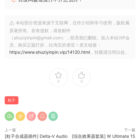
Innovative Granular Engine
Grain pitch is controlled by a unique, arpeggiated
本站部分资源来源于互联网，仅作介绍和学习使用，版权属
note/grain sequencer grid which is capable of a wide
原著所有。若有侵权，请发邮件
range of styles spanning classical granular effects, lush
（shuziyinpin@gmail.com），联系我们删除。加入本站VIP会
sample layering and organic rhythmic effects. Over 24
员，购买正版打折，比淘宝价便宜！原文链接：
scales provides a wealth of melodic possibilities. With the
https://www.shuziyinpin.vip/14120.html
，转载请注明出处。
grain control XY pad you can seamlessly morph from
granular chords and drones to arpeggiated rhythmic
sequences.
0
0
Elegant Single Page GUI
The focused GUI encourages a creative, interactive
粒子
experience. With carefully chosen components presented
in a single page layout, the user can quickly dive into
sound design without the need for time-consuming
configuration of parameters and mappings, it’s all there in
上一篇
下一篇
front of you. Reactive visualisation with a choice of fifteen
[粒子合成器插件] Delta-V Audio
[综合效果器套装] W Ultimate 15