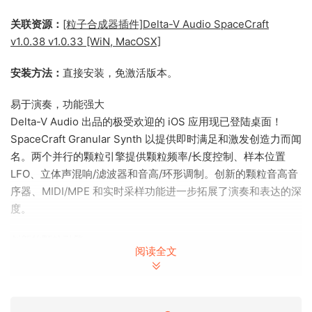
关联资源：
[粒子合成器插件]Delta-V Audio SpaceCraft
v1.0.38 v1.0.33 [WiN, MacOSX]
安装方法：
直接安装，免激活版本。
易于演奏，功能强大
Delta-V Audio 出品的极受欢迎的 iOS 应用现已登陆桌面！
SpaceCraft Granular Synth 以提供即时满足和激发创造力而闻
名。两个并行的颗粒引擎提供颗粒频率/长度控制、样本位置
LFO、立体声混响/滤波器和音高/环形调制。创新的颗粒音高音
序器、MIDI/MPE 和实时采样功能进一步拓展了演奏和表达的深
度。
创新的颗粒引擎
阅读全文
颗粒音高由独特的琶音音符/颗粒音序器网格控制，该网格能够
实现多种风格，包括古典颗粒效果、丰富的样本分层和有机节
奏效果。超过 24 个音阶提供了丰富的旋律可能性。使用颗粒控
制 XY 垫，您可以无缝地从颗粒和弦和嗡嗡声转变为琶音节奏序