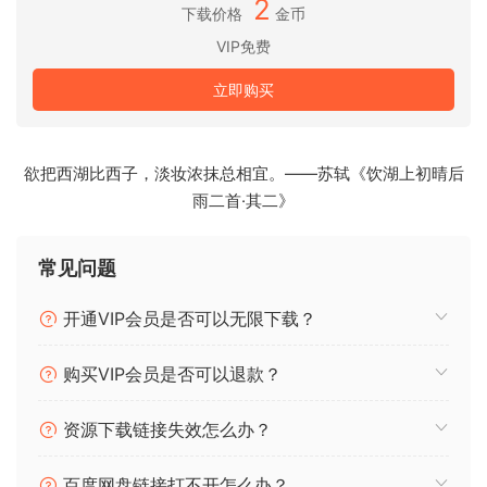
2
下载价格
金币
列。
VIP免费
优雅的单页 GUI
立即购买
集中的 GUI 鼓励创造性的交互式体验。通过在单页布局中呈现
精心挑选的组件，用户可以快速进入声音设计，而无需耗时配
置参数和映射，一切都呈现在您面前。反应式可视化提供 15 种
欲把西湖比西子，淡妆浓抹总相宜。——苏轼《饮湖上初晴后
颜色主题选择，带来引人入胜的视听体验。
雨二首·其二》
Easy To Play, Yet Powerful
The hugely popular iOS app by Delta-V Audio has come to
常见问题
the desktop! SpaceCraft Granular Synth is well known for
providing instant gratification and inspiring creative flow.
开通VIP会员是否可以无限下载？
Two parallel granular engines provide grain
frequency/length control, sample position LFO, stereo
购买VIP会员是否可以退款？
reverb/filter and pitch/ring-modulation. The innovative
grain pitch sequencer, MIDI / MPE and live sampling
资源下载链接失效怎么办？
capability open up further depths of performance and
expression.
百度网盘链接打不开怎么办？