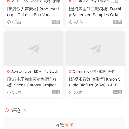
MIDI
·
Pop
·
Vocals
·
素材
·
采样
FL Studio
·
Psy Trance
·
工程
·
素材
·
采样
[流行乐人声素材] Producer L
[迷幻舞曲FL工程模板] Freshl
10 Brand New Sample Collections Included:
oops Chinese Pop Vocals Vo
y Squeezed Samples Gelar
l.1 [WAV, MiDi, REX]（3.21G
di Template Essentials Vol.1
免费
免费
3天前
4天前
Lush & Dreamy Guitar Loops Filled With Nostalgia
B）
（54.7MB）
Inspired by a blend of Lofi and Soul production styles,
these melodies have a perfect blend of emotion and
catchiness.
These guitar samples were meticulously designed to
capture the essence of nostalgic and soulful melodies,
perfect for evoking a sense of warmth.
Ableton Live
·
EDM
·
FL Studio
Cinematic
·
FX
·
素材
·
采样
Inside, you’ll find a wide range of guitar loops, complete
·
Logic Pro
·
Pop
·
工程
·
素材
·
[流行电子舞曲素材多宿主模
[影视乐音效FX采样] Khron S
with stems and MIDI files, offering you full creative
采样
板] Stickz Chroma Project Fi
tudio Biofluid [WAV]（4GB）
flexibility to shape the sound to your vision.
le Expansion（2.53GB）
5天前
2
5天前
2
Placement Ready Guitar Loops For Producing Hit Trap
Records
评论
0
Unbound was influenced by the raw energy and grit of
modern trap superstars such as Lil Baby, Gunna & Future.
请先
登录