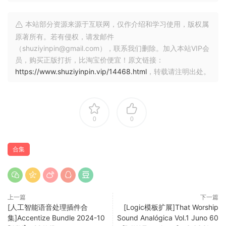
将它们合并到您的项目中以增加弹跳力并为您的鼓的整体方向
获得一个新的起点。
本站部分资源来源于互联网，仅作介绍和学习使用，版权属
原著所有。若有侵权，请发邮件
专业录制的吉他单音和和弦用于构建旋律
（shuziyinpin@gmail.com），联系我们删除。加入本站VIP会
这些吉他单音非常适合构建旋律或分层到任何流派中，它们的
员，购买正版打折，比淘宝价便宜！原文链接：
灵感来自从流行音乐到摇滚和 R&B 等一系列风格。
https://www.shuziyinpin.vip/14468.html
，转载请注明出处。
包括原声和电弹奏、琶音、和弦和拨弦，您将找到一个完整的
声音集合，可帮助您制作旋律或为带有吉他色彩的曲目融入人
性化的感觉。
每个单音都调到 C，每个和弦都标有键，以无缝融入您的项
0
0
目，提供无限的创意可能性。
合集
令人难忘的人声样本可为任何曲目添加人性情感
此包包含一系列多功能的人声样本，以 R&B 为重点，但功能多
样，可与任何流派结合。
每个循环都是调性和 BPM 标记，可轻松快速试听并包含在您的
上一篇
下一篇
作品中。
[人工智能语音处理插件合
[Logic模板扩展]That Worship
人声被广泛使用并融入大量现代热门歌曲的制作中，因此这些
集]Accentize Bundle 2024-10
Sound Analógica Vol.1 Juno 60