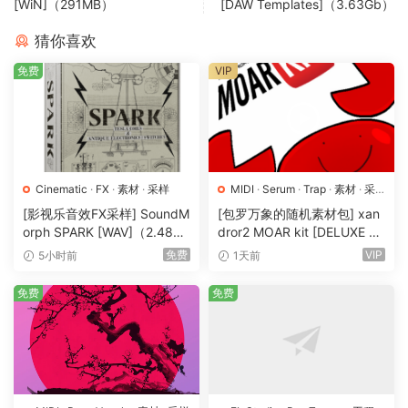
一定会让您的音乐更上一层楼。
[WiN]（291MB）
[DAW Templates]（3.63Gb）
猜你喜欢
富有表现力的吉他重音和乐句可为耳朵增添乐趣
我们的制作人团队组装了这个吉他重音和乐句集合，以帮助为
免费
VIP
您的旋律和节拍增添风味。
它包括标有调和节奏的舔音、即兴重复段和单拍。
使用它们来补充这个包中的旋律，甚至帮助您制作全新的循
环。
Cinematic
·
FX
·
素材
·
采样
MIDI
·
Serum
·
Trap
·
素材
·
采
纹理打击乐循环为您的鼓添加弹跳和深度
样
·
预置
[影视乐音效FX采样] SoundM
[包罗万象的随机素材包] xan
对于粒子，我们的团队精选了这个纹理打击乐循环集合，旨在
orph SPARK [WAV]（2.48G
dror2 MOAR kit [DELUXE VE
为任何混音添加弹跳和深度。
B）
RSION] [WAV, MiDi]（3.1G
免费
VIP
5小时前
1天前
每个循环都是手工制作的，为您的曲目注入了完美数量的丰富
B）
空间质感，增强了节拍和旋律，但又不会太过分。
免费
免费
使用这些循环来补充您现有的鼓点模式或旋律增强器，可轻松
为您的声音添加更多​​个性和弹跳力。
Create Timeless Records With 10 Brand New Packs
Sourced From World Class Musician Sessions.