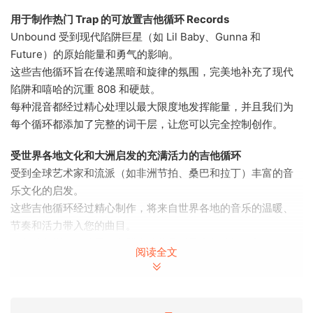
用于制作热门 Trap 的可放置吉他循环 Records
Unbound 受到现代陷阱巨星（如 Lil Baby、Gunna 和
Future）的原始能量和勇气的影响。
这些吉他循环旨在传递黑暗和旋律的氛围，完美地补充了现代
陷阱和嘻哈的沉重 808 和硬鼓。
每种混音都经过精心处理以最大限度地发挥能量，并且我们为
每个循环都添加了完整的词干层，让您可以完全控制创作。
受世界各地文化和大洲启发的充满活力的吉他循环
受到全球艺术家和流派（如非洲节拍、桑巴和拉丁）丰富的音
乐文化的启发。
这些吉他循环经过精心制作，将来自世界各地的音乐的温暖、
节奏和活力带入您的曲目。
有各种各样不同的国际主题吉他作品以及完整的词干和 MIDI。
阅读全文
为现代 RnB 设计的情感驱动吉他循环
受到 SZA、Summer Walker 和 Bryson Tiller 等现代 R&B 热
门制作人的撩人感觉的启发。