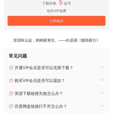
5
下载价格
金币
这些吉他循环经过精心制作，将温暖和情感带入您的曲目，使
包年VIP免费
它们成为制作完美写作画布的理想选择。
每个样本都经过精心处理，可作为广播混音，并附带完整的词
立即购买
干和 MIDI。
为排行榜冠军流行金曲打造的绚丽多彩的吉他循环
漠漠秋云起，稍稍夜寒生。——白居易《微雨夜行》
对于 Ripple，我们的团队从 Dua Lipa、Sabrina Carpenter、
The Weeknd 等主宰排行榜的流行艺术家那里汲取了灵感。
这些吉他循环旨在为您的作品带来活力和现代流行音乐的良好
常见问题
氛围，使它们成为制作行业流行金曲的完美选择。
这些循环用途广泛，可以融入任何流派。在里面您会找到词干
开通VIP会员是否可以无限下载？
和 MIDI 文件，让您完全控制，轻松制作下一个热门歌曲。
购买VIP会员是否可以退款？
Trap、Afrobeats、RnB 等风格的动态弹跳驱动鼓循环
对于 Breach，我们的制作人专注于创建跨多种流派的鼓循环，
资源下载链接失效怎么办？
为您将它们融入的任何音轨调用即时弹跳和律动。
拥有 RnB、Trap、Lofi、Afrobeats 和 Pop 等多种流派，我们
百度网盘链接打不开怎么办？
确保有多种风格，以便您可以找到满足您需求的循环。