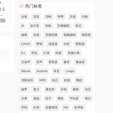
ic
热门标签
 S
xpa
合集
混音
混响
母带
压缩
均衡
2
AI
放大器
智能
音频编辑
延迟
编曲
失真
音频转换
视频编辑
饱和度
LiNUX
降噪
滤波器
分析
限制器
DJ
和弦
打谱
响度
音频分离
立体声
变声
塑形器
修音
播放器
Waves
Android
录音
Loops
消除齿音
MIDI
校正
机架
颗粒
磁带
复古
通道条
合唱
频谱
动态
水果
激励
粒子
侧链
节拍器
相位
空间
扒谱
音频增强
FM
音序器