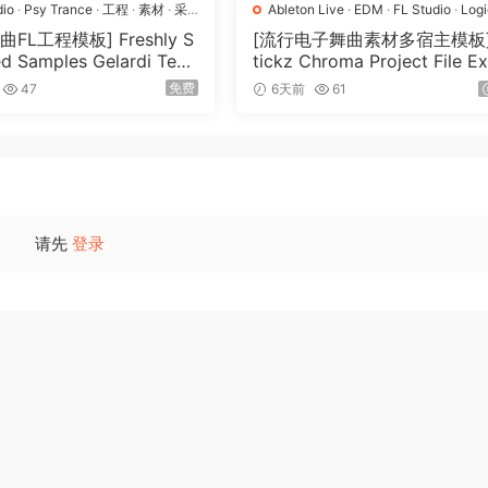
dio
·
Psy Trance
·
工程
·
素材
·
采
Ableton Live
·
EDM
·
FL Studio
·
Log
Pro
·
Pop
·
工程
·
素材
·
采样
FL工程模板] Freshly S
[流行电子舞曲素材多宿主模板]
d Samples Gelardi Tem
tickz Chroma Project File E
Essentials Vol.1（54.7M
nsion（2.53GB）
免费
47
6天前
61
请先
登录