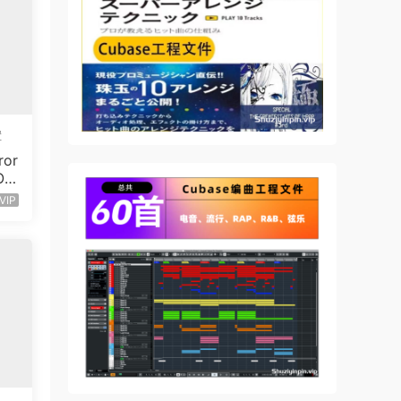
置
or
O
VIP