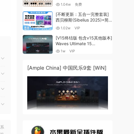
Guzheng v2.0 x64 VST
1.04w
免费
VST3 AU DECENT SAMPLER
[WiN, MacOSX]（158MB)
[不断更新：五合一完整套装]
西贝柳斯(Sibelius 2025)+简
谱插件V8+图片识别+音频识别
1.02w
VIP
+音色库+教程 [WiN,
MacOSX]（80.48GB+）
[V15终结版 包含v15其他版本]
Waves Ultimate 15
v25.05.27+一键安装版+安装
1w
VIP
方法+使用教程 [WiN,
MacOSX]
（4.1GB+10.2GB+9.6GB）
[Ample China] 中国民乐9套 [WiN]
联系