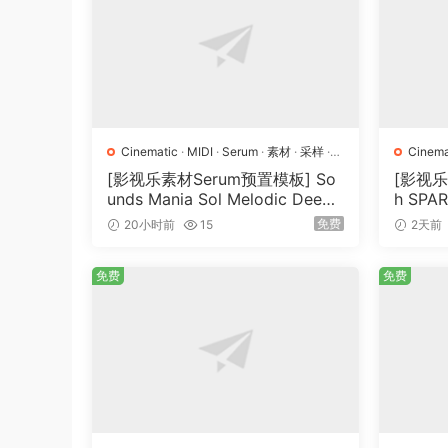
Cinematic
·
MIDI
·
Serum
·
素材
·
采样
·
Cinema
预置
[影视乐素材Serum预置模板] So
[影视乐
unds Mania Sol Melodic Deep
h SPA
[WAV, MiDi]（1.23GB）
免费
20小时前
15
2天前
免费
免费