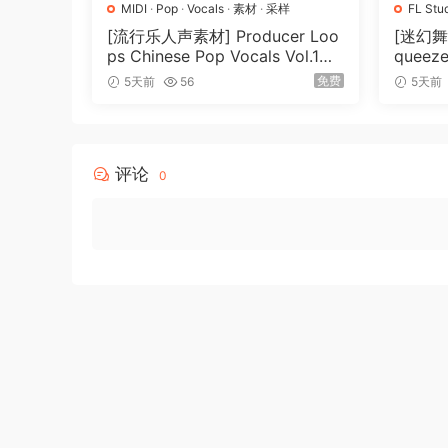
MIDI
·
Pop
·
Vocals
·
素材
·
采样
FL Stu
样
[流行乐人声素材] Producer Loo
[迷幻舞曲
ps Chinese Pop Vocals Vol.1
queeze
[WAV, MiDi, REX]（3.21GB）
plate 
免费
5天前
56
5天前
B）
评论
0