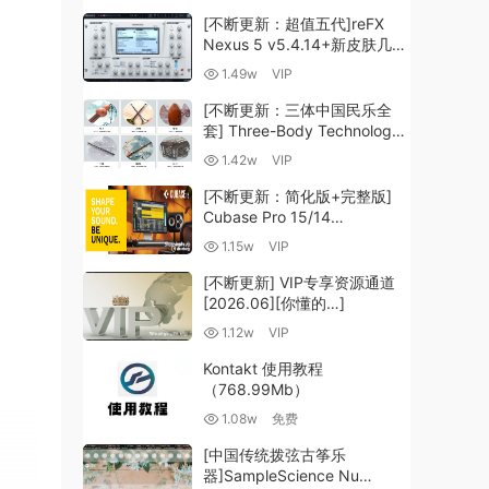
[不断更新：超值五代]reFX
Nexus 5 v5.4.14+新皮肤几十
套+原厂+全套扩展+教程
1.49w
VIP
[WiN, MacOSX]（260GB+)
[不断更新：三体中国民乐全
套] Three-Body Technology-
R2R [WiN, MacOSX]
1.42w
VIP
（35.59GB+）
[不断更新：简化版+完整版]
Cubase Pro 15/14
VR/R2R/U2B+原厂音源+插件
1.15w
VIP
+光谱层+扩展+安装 [WiN,
MacOSX]（704.0MB+）
[不断更新] VIP专享资源通道
[2026.06][你懂的…]
1.12w
VIP
Kontakt 使用教程
（768.99Mb）
1.08w
免费
[中国传统拨弦古筝乐
器]SampleScience Nu