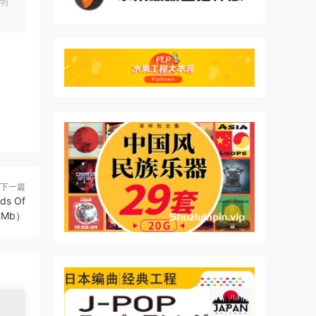
明
下一篇
ds Of
62Mb）