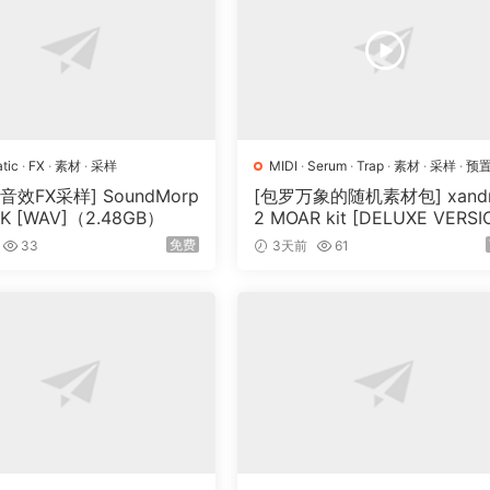
tic
·
FX
·
素材
·
采样
MIDI
·
Serum
·
Trap
·
素材
·
采样
·
预
音效FX采样] SoundMorp
[包罗万象的随机素材包] xandr
RK [WAV]（2.48GB）
2 MOAR kit [DELUXE VERSI
N] [WAV, MiDi]（3.1GB）
免费
33
3天前
61