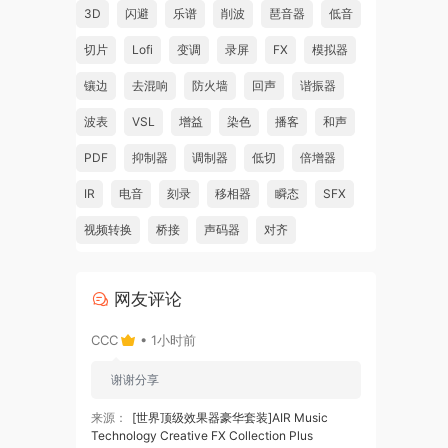
3D
闪避
乐谱
削波
琶音器
低音
切片
Lofi
变调
录屏
FX
模拟器
镶边
去混响
防火墙
回声
谐振器
波表
VSL
增益
染色
播客
和声
PDF
抑制器
调制器
低切
倍增器
IR
电音
刻录
移相器
瞬态
SFX
视频转换
桥接
声码器
对齐
网友评论
CCC
• 1小时前
谢谢分享
来源：
[世界顶级效果器豪华套装]AIR Music
Technology Creative FX Collection Plus