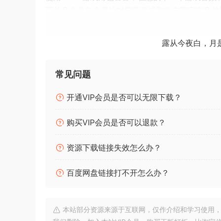
画外音文件集合是针对需要权威和动态警官声音的
列、审讯、紧急响应、犯罪现场等许多情况。
露从今夜白，月
AAA游戏角色警官 – 男性以第一人称射击游戏为
这些包括发声、打斗、死亡、痛苦、笑声、咳嗽、
入胜的电影场景、令人难忘的角色和出色的游戏音
常见问题
充满个性
开通VIP会员是否可以无限下载？
警官的声音资料自信、勇敢，具有饱满而清晰的声
购买VIP会员是否可以退款？
或任何需要的打击犯罪游戏角色。他的声音已准备
声效果。
资源下载链接失效怎么办？
警察的声音可用​​于各种情况、地点和视频游戏类
百度网盘链接打不开怎么办？
序列、解决冲突、无线电调度、逮捕和指挥、巡逻
警察的声音适用于各种游戏场景和地点，例如城市
现场（家庭、企业）、紧急现场（事故现场、火灾
本站部分资源来源于互联网，仅作介绍和学习使用，版权属原