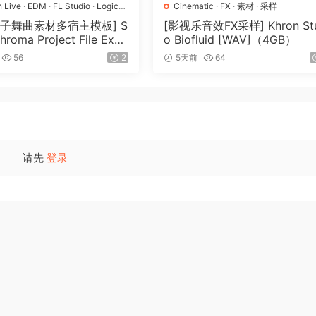
n Live
·
EDM
·
FL Studio
·
Logic
Cinematic
·
FX
·
素材
·
采样
tion of human voice-over sound files is tailored for scenar
op
·
工程
·
素材
·
采样
电子舞曲素材多宿主模板] S
[影视乐音效FX采样] Khron Stu
r’s voice is essential, perfect for crime, action, simulation
Chroma Project File Expa
o Biofluid [WAV]（4GB）
s, interrogations, emergency responses, crime scenes and 
（2.53GB）
56
2
5天前
64
t-person shooter games, AAA Game Character Police Officer 
ce-over sound files. These include vocalizations, fight eff
cific dialogue lines, stock non-player character dialogue li
请先
登录
inematic scenes, memorable characters, and outstanding
 brave, with a full bodied and clear vocal performance. He is
ctive, an authority figure, protagonist, NPC or any crime
ready for your game as is, provided in clean audio format i
ffects.