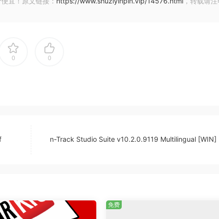
价便宜！原文链接：
https://www.shuziyinpin.vip/14576.html
，转载请注
抢劫）、交通枢纽（机场、火车站）和战术行动（突袭地点、安
浸感，增强了动作、冒险、犯罪、模拟、惊悚、恐怖、生存、角
戏体验。
0
0
以便于通过易于理解的文件夹结构进行导航：呼吸、咳嗽、哭泣、
UCS 之外，AAA 游戏角色警察还使用 soundminer 元
找到正确的声音。
，包含高品质语音记录、连贯的脚本对话和动态发声。沉浸式声音
剧性时刻和故事叙述的品质。
f
n-Track Studio Suite v10.2.0.9119 Multilingual [WI
免费