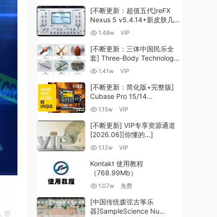
[不断更新：超值五代]reFX
Nexus 5 v5.4.14+新皮肤几十
套+原厂+全套扩展+教程
1.48w
VIP
[WiN, MacOSX]（260GB+)
[不断更新：三体中国民乐全
套] Three-Body Technology-
R2R [WiN, MacOSX]
1.41w
VIP
（35.59GB+）
[不断更新：简化版+完整版]
Cubase Pro 15/14
VR/R2R/U2B+原厂音源+插件
1.15w
VIP
+光谱层+扩展+安装 [WiN,
MacOSX]（704.0MB+）
[不断更新] VIP专享资源通道
[2026.06][你懂的…]
1.12w
VIP
Kontakt 使用教程
（768.99Mb）
1.07w
免费
[中国传统拨弦古筝乐
器]SampleScience Nu
人类