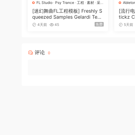
FL Studio
·
Psy Trance
·
工程
·
素材
·
采
Ableto
Officer. This comprehensive, game-ready collec
样
Pro
·
P
[迷幻舞曲FL工程模板] Freshly S
[流行
where an authoritative and dynamic police office
queezed Samples Gelardi Tem
tickz 
game genres & situations like chase sequence
plate Essentials Vol.1（54.7M
nsion
免费
4天前
45
5天前
B）
more.
Featuring a male protagonist inspired by firs
Male offers over 420 immersive, game-ready voi
评论
0
death, pain, laugh, cough, custom character-spe
and everything needed to create compelling c
gameplay audio experiences.
Full of Character
The Police Officer’s voice profile is confident,
perfect for law enforcement agent, guard, dete
fighting game characters needed. His voice is 
case you want to further process with vocals e