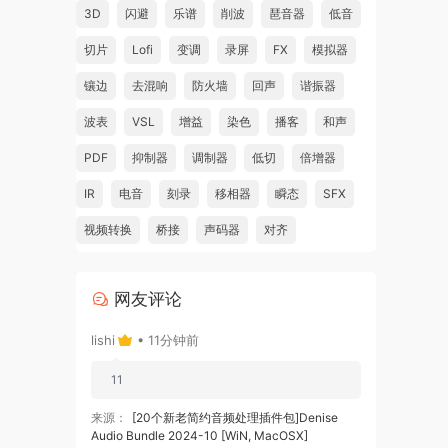
3D
闪避
乐谱
削波
琶音器
低音
切片
Lofi
变调
录屏
FX
模拟器
n.
镶边
去混响
防火墙
回声
谐振器
nts
波表
VSL
增益
染色
播客
和声
PDF
抑制器
调制器
低切
倍增器
s
 bank
IR
电音
刻录
移相器
瞬态
SFX
视频转换
桥接
声码器
对齐
PGs,
网友评论
lishi
• 11分钟前
ith
rts,
11
来源：
[20个新老简约音频处理插件包]Denise
Audio Bundle 2024-10 [WiN, MacOSX]