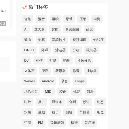
ios
热门标签
di
合集
混音
混响
母带
压缩
均衡
many
2
AI
放大器
智能
音频编辑
延迟
编曲
失真
音频转换
视频编辑
饱和度
–
orts,
LiNUX
降噪
滤波器
分析
限制器
nes,
DJ
和弦
打谱
响度
音频分离
立体声
变声
塑形器
修音
播放器
Waves
Android
录音
Loops
消除齿音
MIDI
校正
机架
颗粒
磁带
复古
通道条
合唱
频谱
动态
n
水果
激励
粒子
侧链
节拍器
相位
空间
FM
音频增强
扒谱
音序器