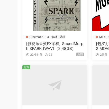
• 符合 UCS 标准
• AAA 游戏角色配音音效库
• 8 分钟声音
• 4 种警报• 5 种
呼吸声 •
12 种咳嗽声
Cinematic
·
FX
·
素材
·
采样
MIDI
·
• 10 种哭泣声
[影视乐音效FX采样] SoundMorp
[包罗万
h SPARK [WAV]（2.48GB）
2 MOAR
• 136 条沉浸式女性角色对话台词 – 例如； “
N] [WA
免费
23小时前
22
2天前
• 31 种战斗声音
• 16 种空闲声音
免费
• 7 种笑声
• 21 种痛苦和死亡声音
• 180 种您在日常游戏中听到的库存对话台词，
• 全部免版税
• RTU-OTB（开箱即可使用）
Enlist a new male police officer voice in you