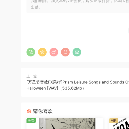
我们删除。加入本站VIP会员，购买正版打折，比淘宝
（小城镇、农田）、高风险地区（人质情况、银行
出处。
屋）。它们通过为叙事和游戏体验增添真实感和沉
演、大型多人在线角色扮演和射击等游戏类型的游
UCS兼容和 Soundminer 元数据
所有音效标签均符合 UCS 标准，并分为几类，
义台词、打斗、大笑、痛苦努力、空闲和库存台词。除了 
文件中嵌入了大量元数据，以帮助您在正确的时间
探索 AAA 游戏角色警察配音音效库，精心制作
的叙述栩栩如生，提升游戏预告片、游戏角色、戏
上一篇
[万圣节音效FX采样]Prism Leisure Songs and Sounds O
产品详情：
Halloween [WAV]（535.62Mb）
• 422 个男性士兵语音音频文件
• 409 MB 语音样本
猜你喜欢
• 全部为 24bit/96k .WAV 文件格式
免费
VIP
• 包含 Soundminer 元数据