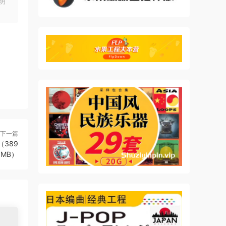
明
全
色扮
自定
数据在
让您
下一篇
N]（389
MB）