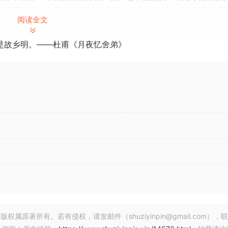
场景而量身定制的，非常适合犯罪、动作、模拟游戏类型和追逐
阅读全文
是故乡明。——杜甫《月夜忆舍弟》
灵感，以男性为主角，提供超过 420 个身临其境的游戏画外音文
自定义角色特定对话台词、库存非玩家角色对话台词，以及创造
频体验所需的一切。
音表现。他非常适合执法人员、警卫、侦探、权威人物、主角、N
好用于您的游戏，以干净的音频格式提供，以便您想要进一步处
型，例如审讯、紧急响应、响应求助电话、紧急情况或犯罪现场、
和证据收集。
环境（城市街道、小巷、公园）、警察局（审讯室、简报室）、
现场）、公共场所（商场、体育场）、郊区（住宅区）、农村地
著所有。若有侵权，请发邮件（shuziyinpin@gmail.com），