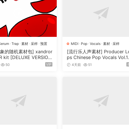
Serum
·
Trap
·
素材
·
采样
·
预置
MIDI
·
Pop
·
Vocals
·
素材
·
采样
象的随机素材包] xandror
[流行乐人声素材] Producer L
 kit [DELUXE VERSIO
ps Chinese Pop Vocals Vol.1
这是命令，上直升机，就位后关闭声音”
V, MiDi]（3.1GB）
[WAV, MiDi, REX]（3.21GB）
VIP
50
4天前
51
例如：“是的，先生，进入，收到，同意”
r next game audio production with AAA Game Character Poli