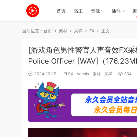
首页
宿主
音源
插件
素
当前位置：
首页
素材
采样
FX
正文
[游戏角色男性警官人声音效FX采样]Epic
Police Officer [WAV]（176.23
2024-10-19
FX
·
Vocals
·
素材
·
采样
334