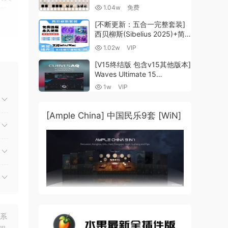
Guzheng v2.0 x64 VST
1.04w
免费
序
VST3 AU DECENT SAMPLER
[WiN, MacOSX]（158MB)
[不断更新：五合一完整套装]
西贝柳斯(Sibelius 2025)+简
谱插件V8+图片识别+音频识别
件。
1.02w
VIP
+音色库+教程 [WiN,
引人
MacOSX]（80.48GB+）
[V15终结版 包含v15其他版本]
Waves Ultimate 15
v25.05.27+一键安装版+安装
1w
VIP
方法+使用教程 [WiN,
MacOSX]
PC
（4.1GB+10.2GB+9.6GB）
[Ample China] 中国民乐9套 [WiN]
理人
追逐
犯罪
区
联系