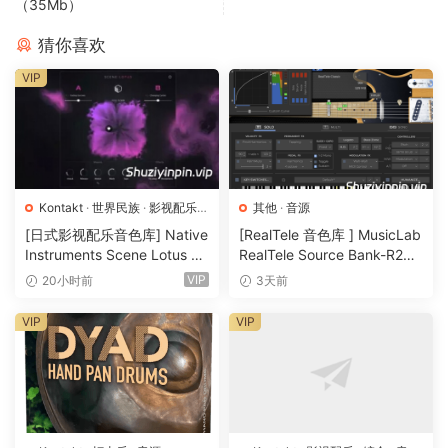
（35Mb）
猜你喜欢
VIP
Kontakt
·
世界民族
·
影视配乐
·
其他
·
音源
音源
[日式影视配乐音色库] Native
[RealTele 音色库 ] MusicLab
Instruments Scene Lotus v1.
RealTele Source Bank-R2R
1.2 [KONTAKT]（1.3GB）
[WiN]（3.13GB）
VIP
20小时前
3天前
VIP
VIP