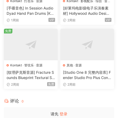
Kontakt
·
打击乐
·
音源
Kontakt
·
影视配乐
·
综合
·
音效
特殊
·
音源
[手碟音色] In Session Audio
[好莱坞电影级电子乐演奏素
Dyad Hand Pan Drums [KO
材] Hollywood Audio Design
NTAKT]（4.33GB）
FUTURE WORLDS [KONTAK
VIP
VIP
1周前
2周前
T]（2.52GB）
免费
Kontakt
·
管弦乐
·
音源
其他
·
音源
[纹理萨克斯音源] Fracture S
[Studio One 8 完整内容库] F
ounds Blueprint Textural Sa
ender Studio Pro Plus Conte
x (Woodwind Experiments)
nt 2026-R2R（166GB）
免费
2周前
2周前
[KONTAKT]（405MB）
评论
0
请先
登录