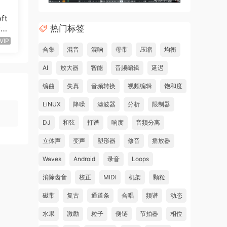
ft
热门标签
5.
5
VIP
合集
混音
混响
母带
压缩
均衡
AI
放大器
智能
音频编辑
延迟
编曲
失真
音频转换
视频编辑
饱和度
LiNUX
降噪
滤波器
分析
限制器
DJ
和弦
打谱
响度
音频分离
立体声
变声
塑形器
修音
播放器
Waves
Android
录音
Loops
消除齿音
校正
MIDI
机架
颗粒
磁带
复古
通道条
合唱
频谱
动态
水果
激励
粒子
侧链
节拍器
相位