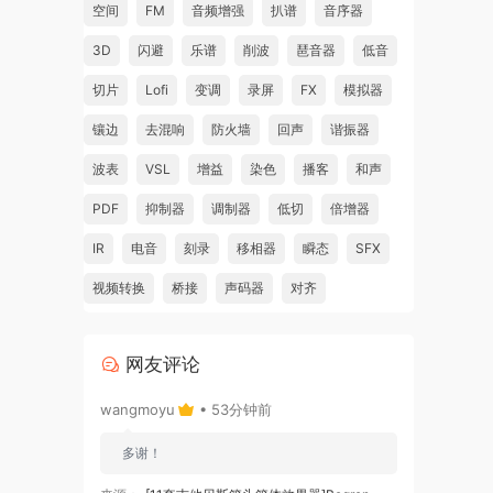
空间
FM
音频增强
扒谱
音序器
3D
闪避
乐谱
削波
琶音器
低音
切片
Lofi
变调
录屏
FX
模拟器
镶边
去混响
防火墙
回声
谐振器
波表
VSL
增益
染色
播客
和声
PDF
抑制器
调制器
低切
倍增器
IR
电音
刻录
移相器
瞬态
SFX
视频转换
桥接
声码器
对齐
网友评论
wangmoyu
• 53分钟前
多谢！