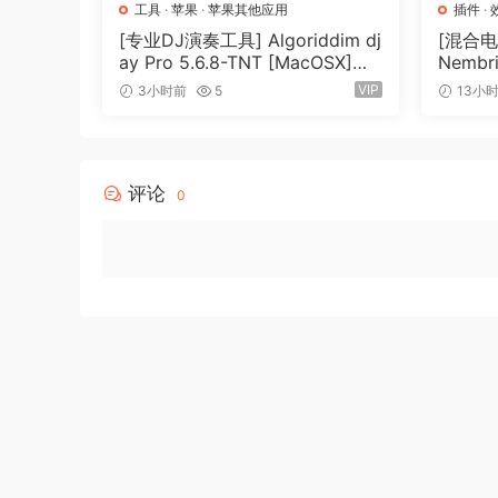
工具
·
苹果
·
苹果其他应用
插件
·
[专业DJ演奏工具] Algoriddim dj
[混合
ay Pro 5.6.8-TNT [MacOSX]
Nembri
（290MB）
v1.0.0
VIP
3小时前
5
13小
（31.0
评论
0