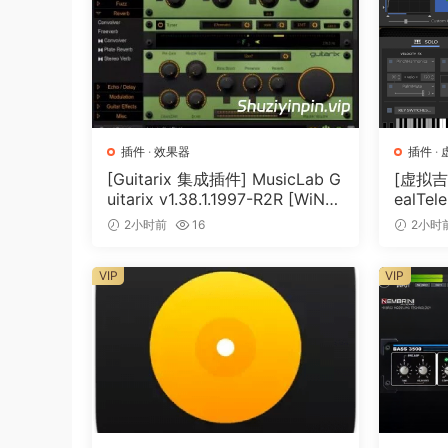
插件
·
效果器
插件
·
[Guitarix 集成插件] MusicLab G
[虚拟吉
uitarix v1.38.1.1997-R2R [WiN]
ealTele
（7.5MB）
Keyge
2小时前
16
2小时
VIP
VIP