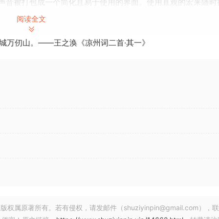
声音被打包成一个简化且易于使用的界面。使用直观的宏来随时
阅读全文
城万仞山。——王之涣《凉州词二首·其一》
 文件。
lugin that combines thousands of world-class presets span
controls, and flawless integration – in one place. Analog L
nth and keyboard sounds of all time, fresh from our award-
, performer, sound designer, or vintage synth fan, you’ll fi
 our selection of sounds from the best collection of virtual
-to-use interface. Play with intuitive macros to stretch, tw
ll the presets.
著所有。若有侵权，请发邮件（shuziyinpin@gmail.com），