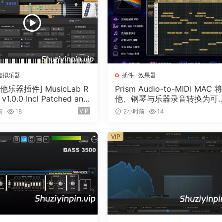
虚拟乐器
插件
·
效果器
他乐器插件] MusicLab R
Prism Audio-to-MIDI MAC 
 v1.0.0 Incl Patched and
他、钢琴与乐器录音转换为可
n-R2R [WiN]（13.7MB）
辑 MIDI
VIP
前
18
2小时前
14
VIP