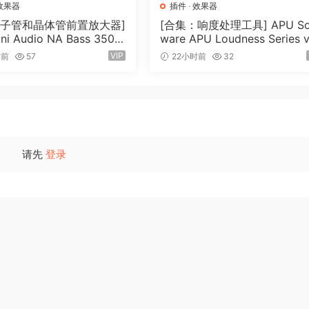
效果器
插件
·
效果器
电子管和晶体管前置放大器]
[合集：响度处理工具] APU So
ni Audio NA Bass 3500
ware APU Loudness Series v
 Incl Keygen-R2R [WiN]
7.0 Incl Keygen-R2R [WiN]（
VIP
时前
57
22小时前
32
MB）
0.6MB）
请先
登录