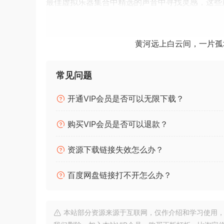
最佳虚拟乐器集合中精选的声音中寻找灵感，这些
伸、扭曲或缩小您的声音。
注意
黄河远上白云间，一片孤
如果您想查看所有预设，请删除预设中的 db.db3
常见问题
Create, produce, perform. Analog Lab V is a p
dozens of timeless instruments, instant-access 
开通VIP会员是否可以无限下载？
gives you instant access to the most iconic sy
winning V Collection. Whether you’re a producer
购买VIP会员是否可以退款？
inspiration at every turn. Find inspiration with
instruments, packed into a streamlined and easy
资源下载链接失效怎么办？
or taper your sound on the fly.
百度网盘链接打不开怎么办？
NOTE
Delete db.db3 file in Presets if you wanna see a
本站部分资源来源于互联网，仅作介绍和学习使用，版权属原
MORiA