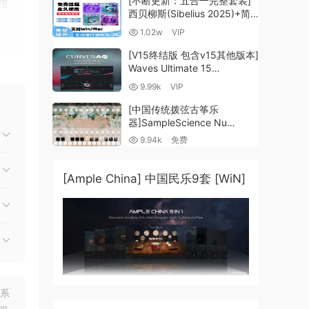
[不断更新：五合一完整套装]
拉
西贝柳斯(Sibelius 2025)+简
谱插件V8+图片识别+音频识别
1.02w
VIP
+音色库+教程 [WiN,
MacOSX]（80.48GB+）
[V15终结版 包含v15其他版本]
Waves Ultimate 15
v25.05.27+一键安装版+安装
9.99k
VIP
方法+使用教程 [WiN,
ning
MacOSX]
[中国传统拨弦古筝乐
（4.1GB+10.2GB+9.6GB）
ab V
器]SampleScience Nu
Guzheng v2.0 x64 VST
9.94k
免费
VST3 AU DECENT SAMPLER
nd
[WiN, MacOSX]（158MB)
[Ample China] 中国民乐9套 [WiN]
ist,
联系