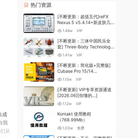
热门资源
[不断更新：超值五代]reFX
Nexus 5 v5.4.14+新皮肤几十
套+原厂+全套扩展+教程
1.48w
VIP
[WiN, MacOSX]（260GB+)
[不断更新：三体中国民乐全
套] Three-Body Technology-
R2R [WiN, MacOSX]
1.41w
VIP
（35.59GB+）
[不断更新：简化版+完整版]
Cubase Pro 15/14
VR/R2R/U2B+原厂音源+插件
1.15w
VIP
+光谱层+扩展+安装 [WiN,
MacOSX]（704.0MB+）
[不断更新] VIP专享资源通道
[2026.06][你懂的…]
1.12w
VIP
集成
Kontakt 使用教程
（768.99Mb）
自我
1.03w
免费
我们从