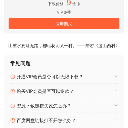
9
synth engines, to authentically modeled keyboards and
下载价格
金币
beautifully captured acoustic sounds – enhanced for
VIP免费
today’s production workflow.
立即购买
This is _V Collection X
Immerse yourself in an unparalleled music-making
experience with iconic sounds and essential tools to suit
山重水复疑无路，柳暗花明又一村。——陆游《游山西村》
your style, performance needs and production workflow.
39 instruments, 3 exclusive expansion packs, thousands
of world-class presets – 1 canvas for infinite sonic
常见问题
exploration.
One installer for analog & digital synths
开通VIP会员是否可以无限下载？
Click to view
购买VIP会员是否可以退款？
Team V.R
资源下载链接失效怎么办？
🏠 HomePage
百度网盘链接打不开怎么办？