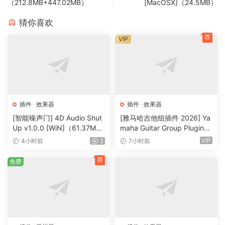
（212.8MB+447.02MB）
[MacOSX]（24.5MB）
猜你喜欢
荐
VIP
插件
·
效果器
插件
·
效果器
[智能噪声门] 4D Audio Shut
[雅马哈吉他组插件 2026] Ya
Up v1.0.0 [WiN]（61.37M
maha Guitar Group Plugins
B）
2026 Incl Keygen-R2R [Wi
VIP
4小时前
2
7小时前
N]（1.2GB）
荐
免费