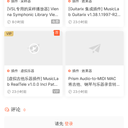
插件
·
采样器
插件
·
效果器
[VSL专用的采样播放器] Vien
[Guitarix 集成插件] MusicLa
na Symphonic Library Vienn
b Guitarix v1.38.1.1997-R2R
a Synchron Player v1.3.302
[WiN]（7.5MB）
免费
8小时前
23小时前
2-ItUsеd [WiN]（141MB）
荐
VIP
插件
·
虚拟乐器
插件
·
效果器
[虚拟吉他乐器插件] MusicLa
Prism Audio-to-MIDI MAC
b RealTele v1.0.0 Incl Patch
将吉他、钢琴与乐器录音转换
ed and Keygen-R2R [WiN]
为可编辑 MIDI
VIP
23小时前
23小时前
（13.7MB）
评论
0
请先
登录