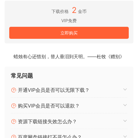
2
下载价格
金币
均衡器
均衡器可以智能、动态地平衡音轨。
VIP免费
它可以调整信号的音调，使其听起来更自然。它可以增强不足
立即购买
之处并减弱过度之处。零延迟。动态音调调整器。均衡器会分
析音轨并智能地决定在何处应用校正（增强或削减），使其听
起来更自然、更悦耳。它通过根据输入信号执行持续的 EQ 更改
蜡烛有心还惜别，替人垂泪到天明。——杜牧《赠别》
来优化音轨，从而获得以前无法获得的效果。均衡器大大简化
了混音过程。使用它作为混音的起点来平衡音轨，从而减少后
期所需的处理量。它还可以在主总线上使用，对整个混音或主
常见问题
音轨进行最终调整。
开通VIP会员是否可以无限下载？
EQUALIZER
Equalizer intelligently and dynamically
balances your tracks.
购买VIP会员是否可以退款？
It shapes the tone of your signal to make it sound more
资源下载链接失效怎么办？
natural. It enhances deficiencies and attenuates excesses.
Zero latency. Dynamic tone shaper. Equalizer analyzes
百度网盘链接打不开怎么办？