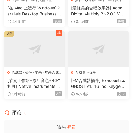
器
[在 Mac 上运行 Windows] P
[最优美的合唱效果器] Acon
arallels Desktop Business E
Digital Multiply 2 v2.0.1 VST
dition 26.4.1.57516-ATB [M
VST3 AU AAX [WiN, MacOS
免费
免费
4小时前
8小时前
acOSX]（197MB）
X]（66.3MB）
荐
VIP
合成器
·
插件
·
苹果
·
苹果合成
合成器
·
插件
器
[节奏工作站+原厂音色+46个
[FM合成器插件] Exacoustics
扩展] Native Instruments M
GHOST v1.1.16 Incl Keygen-
aschine 3.6.0-HCiSO [Mac
R2R [WiN]（12.1MB）
VIP
9小时前
9小时前
2
OSX]（1.41GB+32GB)
评论
0
请先
登录