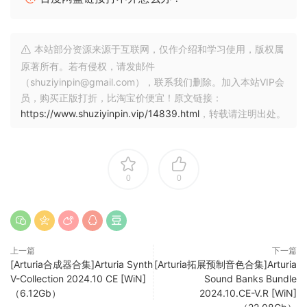
your tracks and intelligently decides where to apply
corrections (boosts or cuts) to make them sound more
natural and pleasing to the ear. It refines your tracks by
本站部分资源来源于互联网，仅作介绍和学习使用，版权属
performing constant EQ changes based on the input
原著所有。若有侵权，请发邮件
signal, giving results previously impossible to get.
（shuziyinpin@gmail.com），联系我们删除。加入本站VIP会
Equalizer significantly streamlines the mixing process. Use
员，购买正版打折，比淘宝价便宜！原文链接：
it as a starting point in a mix to even out the balance of the
https://www.shuziyinpin.vip/14839.html
，转载请注明出处。
tracks, thereby reducing the amount of processing
required in later stages. It can also be used on the master
bus to make final adjustments to the entire mix or master.
0
0
🏠 HomePage
上一篇
下一篇
[Arturia合成器合集]Arturia Synth
[Arturia拓展预制音色合集]Arturia
V-Collection 2024.10 CE [WiN]
Sound Banks Bundle
（6.12Gb）
2024.10.CE-V.R [WiN]