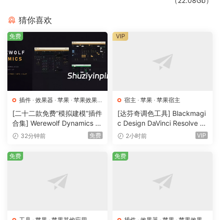
（22.08Gb）
猜你喜欢
免费
VIP
插件
·
效果器
·
苹果
·
苹果效果
宿主
·
苹果
·
苹果宿主
器
[二十二款免费“模拟建模”插件
[达芬奇调色工具] Blackmagi
合集] Werewolf Dynamics Pl
c Design DaVinci Resolve St
ugins Bundle v0.7.6 VST3 C
udio 21.0.4 Multilingual [Ma
免费
VIP
32分钟前
2小时前
LAP AU [WiN, MacOSX]（1
cOSX]（7.87GB)
85MB+313MB)
免费
免费
工具
·
苹果
·
苹果其他应用
插件
·
效果器
·
苹果
·
苹果效果