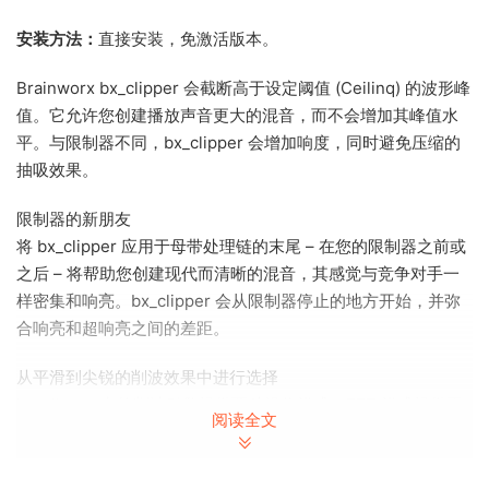
安装方法：
直接安装，免激活版本。
Brainworx bx_clipper 会截断高于设定阈值 (Ceilinq) 的波形峰
值。它允许您创建播放声音更大的混音，而不会增加其峰值水
平。与限制器不同，bx_clipper 会增加响度，同时避免压缩的
抽吸效果。
限制器的新朋友
将 bx_clipper 应用于母带处理链的末尾 – 在您的限制器之前或
之后 – 将帮助您创建现代而清晰的混音，其感觉与竞争对手一
样密集和响亮。bx_clipper 会从限制器停止的地方开始，并弥
合响亮和超响亮之间的差距。
从平滑到尖锐的削波效果中进行选择
bx_clipper 中的削波引擎提供两种操作模式。FET 模式提供平
阅读全文
滑自然的声音，而二极管模式则提供尖锐的失真。结合
bx_clipper 的 Ceilinq 和 Knee 控制，FET 模式和二极管模式
允许您从软削波到硬削波效果的频谱中进行选择。