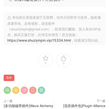
亮母带。
模拟温暖和数字专用功能
本站部分资源来源于互联网，仅作介绍和学习使用，版权属
通过将模拟建模电路与数字设计相结合，bx_clipper 提供了两
原著所有。若有侵权，请发邮件
全其美的功能。仅数字功能（如 Ambience）允许您试听因剪
（shuziyinpin@gmail.com），联系我们删除。加入本站VIP会
辑而丢失的信息并制作独特的创意效果。另一个仅数字的亮点
员，购买正版打折，比淘宝价便宜！原文链接：
是 Wet 旋钮，它可以扩展到 100% 以上以提供过度折叠失真，
https://www.shuziyinpin.vip/15334.html
，转载请注明出处。
让您能够将底鼓和小军鼓与 80 年代和 90 年代鼓合成器的特色
风味融合在一起。
→ 功能：
0
0
通过剪切波形峰值来增加音量
选择软剪辑或硬剪辑
母带
使用 FET 模式应用平滑自然的剪辑
使用二极管模式创建尖锐失真
使用自动修剪进行水平匹配的 A/B 比较
上一篇
下一篇
使用“氛围”按钮试听剪辑丢失的信息
[多功能磁带插件]Wave Alchemy
[混音插件包]Plugin Alliance
使用完整的软削波范围，同时通过自动天花板避免硬削波