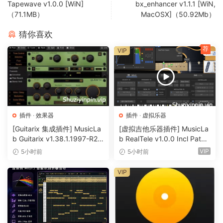
Tapewave v1.0.0 [WiN]
bx_enhancer v1.1.1 [WiN,
独立处理左右声道和中侧声道
（71.1MB）
MacOSX]（50.92Mb）
最高 32 倍过采样
猜你喜欢
峰值和波形计
可扩展且颜色可定制的用户界面
荐
VIP
支持的操作系统：
macOS 11.0 或更高版本
Apple Silicon 或 Intel Core 处理器
插件
·
效果器
插件
·
虚拟乐器
x64: AAX, VST3, VST2 | x86: JBridge
[Guitarix 集成插件] MusicLa
[虚拟吉他乐器插件] MusicLa
b Guitarix v1.38.1.1997-R2R
b RealTele v1.0.0 Incl Patch
The Brainworx bx_clipper truncates the peaks of
[WiN]（7.5MB）
ed and Keygen-R2R [WiN]
VIP
waveforms above a set threshold level (Ceilinq). It allows
5小时前
5小时前
（13.7MB）
you to create on audiolove.me mixes that playback louder
VIP
without increasinq heir peak level. Unlike a limiter,
bx_clipper increases loudness while aviodinq sguashed
pumpinq effects.