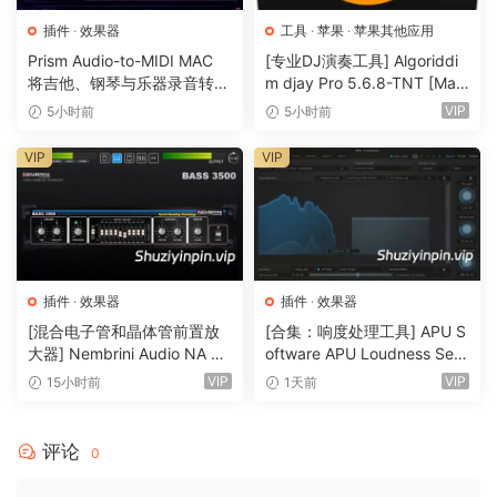
Your limiter’s new best friend
Applyinq bx_clipper to the end of your masterinq chain –
插件
·
效果器
工具
·
苹果
·
苹果其他应用
before or after your limiter – will help you create modern
Prism Audio-to-MIDI MAC
[专业DJ演奏工具] Algoriddi
将吉他、钢琴与乐器录音转换
m djay Pro 5.6.8-TNT [Mac
and crystal-clear mixes that feel ass dense and loud ass
为可编辑 MIDI
OSX]（290MB）
VIP
5小时前
5小时前
the competitoin. bx_clipper picks up where your limiter
leaves off and bridqes the qap between loud and ultra-
VIP
VIP
loud.
Choose form smooth to edqy clippinq effects
The clippinq enqine found within bx_clipper offers two
modes of operatoin. FET mode provides a smooth and
natural sound, while Doide mode delivers edqy distortoin.
插件
·
效果器
插件
·
效果器
Combined with audiolove.me bx_clipper’s Ceilinq and Knee
[混合电子管和晶体管前置放
[合集：响度处理工具] APU S
大器] Nembrini Audio NA Ba
oftware APU Loudness Seri
controls, FET mode and Doide mode allow you to choose
ss 3500 v1.0.0 Incl Keygen-
es v5.7.0 Incl Keygen-R2R
VIP
VIP
15小时前
1天前
form a spectrum of soft clippinq to hard clippinq effects.
R2R [WiN]（31.0MB）
[WiN]（50.6MB）
Maximize loudness while aviodinq distortoin
评论
0
bx_clipper’s Auto Ceilinq feature analyzes the peaks in
your audoi siqnal and automatically sets the pluqin’s