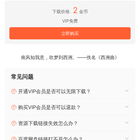
2
下载价格
金币
最大化响度同时避免失真
bx_clipper 的自动上限功能会分析音频信号中的峰值并自动设
VIP免费
置插件的上限级别。设置的上限级别将最大化感知响度同时避
立即购买
免不必要的失真。因此，bx_clipper 可以让您创作出非常响亮
的母带而不会破坏混音。
南风知我意，吹梦到西洲。——佚名《西洲曲》
通过等响度比较避免响度偏差
bx_clipper 提供的自动修剪功能可分析输入信号和处理后信号
之间的 RMS 差异。自动修剪会自动调整 bx_clipper 的输出电
常见问题
平并让您进行等响度比较。它可以帮助您控制乐器组中出现的
与求和相关的峰值而不会使混音不平衡。
开通VIP会员是否可以无限下载？
独立剪辑混音的中间和两侧
购买VIP会员是否可以退款？
与其他 Brainworx 产品类似，bx_clipper 具有双单声道和 M/S
操作模式以增强立体声控制。处理不对称混音时，可以对左右
资源下载链接失效怎么办？
声道应用不同的剪辑效果。通过在立体声图像的侧面使用激进
的二极管模式并在中心使用较柔和的 FET 模式，创建清晰的响
百度网盘链接打不开怎么办？