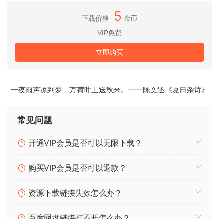
Visual Studio 2015-2022
5
下载价格
金币
https://bogrendigital.com/collections/all/pr
VIP免费
oducts/irdx-core
立即购买
安装和替换（带补丁）
IRDX Core | Speaker Dynamics
一夜雨声凉到梦，万荷叶上送秋来。——陈文述《夏日杂诗》
Breathe life into your guitar amp sims and cabinet impulse
responses. Simply add IRDX Core after your guitar amp or
常见问题
IR loader plugin and discover the natural movement, the
3D sensation, the slightly jagged edges, and the
开通VIP会员是否可以无限下载？
unpredictability you could previously only obtain by
recording an actual guitar cabinet at high volumes with a
购买VIP会员是否可以退款？
microphone.
资源下载链接失效怎么办？
NFO
64-bit: (VST3, AAX)
百度网盘链接打不开怎么办？