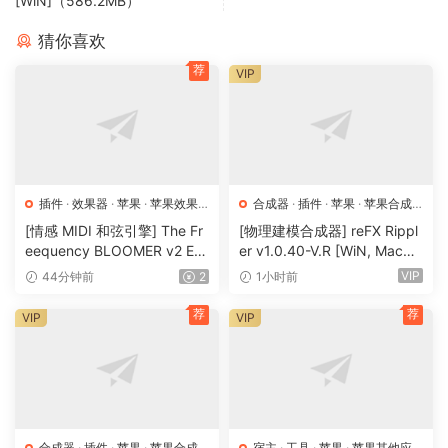
[WiN]（586.2MB）
猜你喜欢
荐
VIP
插件
·
效果器
·
苹果
·
苹果效果
合成器
·
插件
·
苹果
·
苹果合成
器
器
[情感 MIDI 和弦引擎] The Fr
[物理建模合成器] reFX Rippl
eequency BLOOMER v2 Em
er v1.0.40-V.R [WiN, MacO
otional Chord Engine [WiN,
SX]（55MB）
VIP
44分钟前
2
1小时前
MacOSX]（26.99MB）
荐
荐
VIP
VIP
合成器
·
插件
·
苹果
·
苹果合成
宿主
·
工具
·
苹果
·
苹果其他应