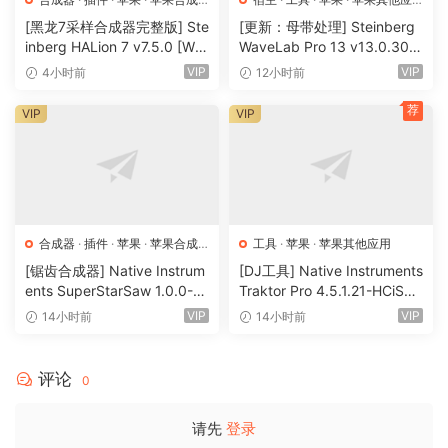
器
用
·
苹果宿主
[黑龙7采样合成器完整版] Ste
[更新：母带处理] Steinberg
inberg HALion 7 v7.5.0 [Wi
WaveLab Pro 13 v13.0.30
N, MacOSX]（673.3MB+92
+安装方法 [WiN, MacOSX]
VIP
VIP
4小时前
12小时前
0 MB+1.6GB+33.2GB）
（285.6MB+）
荐
VIP
VIP
合成器
·
插件
·
苹果
·
苹果合成
工具
·
苹果
·
苹果其他应用
器
[锯齿合成器] Native Instrum
[DJ工具] Native Instruments
ents SuperStarSaw 1.0.0-H
Traktor Pro 4.5.1.21-HCiSO
CiSO [MacOSX]（182.43M
[MacOSX]（402.83MB）
VIP
VIP
14小时前
14小时前
B）
评论
0
请先
登录