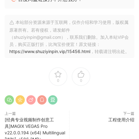
PRE-REQ: Visual C++ Redistributable for
Visual Studio 2015-2022
本站部分资源来源于互联网，仅作介绍和学习使用，版权属
https://bogrendigital.com/collections/all/pr
原著所有。若有侵权，请发邮件
（shuziyinpin@gmail.com），联系我们删除。加入本站VIP会
oducts/irdx-core
员，购买正版打折，比淘宝价便宜！原文链接：
Install & Replace (with patched)
https://www.shuziyinpin.vip/15456.html
，转载请注明出处。
🏠 HomePage
0
0
上一篇
下一篇
[经典专业视频制作创意工
工程使用介绍
具]MAGIX VEGAS Pro
v22.0.0.194 (x64) Multilingual