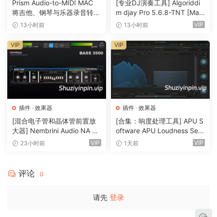
Prism Audio-to-MIDI MAC
[专业DJ演奏工具] Algoriddi
– 基于 T-RackS 磁带集合技术的最先进的模拟磁带建模
将吉他、钢琴与乐器录音转换
m djay Pro 5.6.8-TNT [Mac
为可编辑 MIDI
OSX]（290MB）
– 轻松导入用户样本并应用磁带建模处理
VIP
13小时前
13小时前
– 在 3 个音轨中混合和搭配所有型号和用户样本的声音以进行
VIP
VIP
分层和分割
– 6 种源自 AmpliTube、T-RackS 和 Syntronik 的特定乐器顶
级品质效果
– Syntronik 的模拟建模合成器滤波器可提供额外的色彩
– MIDI 学习功能允许将任何参数分配给传入的 MIDI 控制器消息
– 按类别或型号进行浏览器搜索，在几秒钟内找到声音
插件
·
效果器
插件
·
效果器
– 优化的可调整大小界面
[混合电子管和晶体管前置放
[合集：响度处理工具] APU S
大器] Nembrini Audio NA Ba
oftware APU Loudness Seri
– 将 SampleTron 2 声音加载到 SampleTank 4.1.4（或更高版
ss 3500 v1.0.0 Incl Keygen-
es v5.7.0 Incl Keygen-R2R
VIP
VIP
23小时前
1天前
本）中以获得更多可扩展性
R2R [WiN]（31.0MB）
[WiN]（50.6MB）
– 用作 64 位插件或独立乐器
评论
0
重要提示：
请先
登录
如果在安装“安装 SampleTron 2 (Ver. 2.0.2) .pkq”时出现错
误，