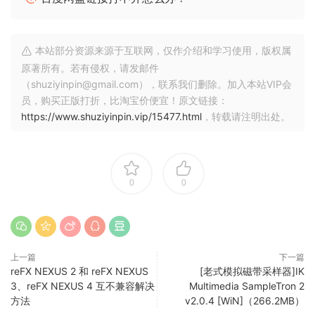
– 超过 400 首曲目，采样自复古 Mellotrons、Chamberlins、
Optiqans 和其他稀有乐器
– 每个预设可以从 400 多个可用曲目中加载三首曲目进行分
本站部分资源来源于互联网，仅作介绍和学习使用，版权属
割、分层和独奏
原著所有。若有侵权，请发邮件
– 包含现代非 Tron 和复古数字样本乐器的集合
（shuziyinpin@gmail.com），联系我们删除。加入本站VIP会
员，购买正版打折，比淘宝价便宜！原文链接：
– 包括为传统用户更新的 IK 原始 SampleTron 的全部内容
https://www.shuziyinpin.vip/15477.html
，转载请注明出处。
– 样本加载功能通过 IK 的磁带建模 DSP 创建用户 Tron 声音
– 出色的机架效果包括 Channel Strip、Tape Echo、Multimod
和新的 Vintaqe Plate
– 独立操作或 SampleTron 2 可以作为 SampleTank 4 中的库
0
0
播放
从哥特式到粗犷式，
SampleTron 2 配备了一个包含超过 400 首“曲目”的庞大库，
您可以将它们加载到任何预设中 – 最多可同时加载 3 个 – 然后
上一篇
下一篇
reFX NEXUS 2 和 reFX NEXUS
[老式模拟磁带采样器]IK
使用 IK 的尖端磁带建模 DSP 单独处理，实现终极音调塑造灵
3、reFX NEXUS 4 互不兼容解决
Multimedia SampleTron 2
活性。
方法
v2.0.4 [WiN]（266.2MB）