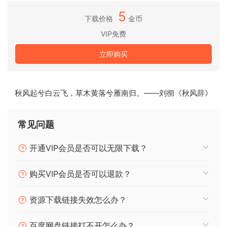
样本
5
下载价格
金币
6. 安装 SampleTron2_Samples_Installer_Part_3.dmg 并安装
样本
VIP免费
7. 尽情享受吧！
立即购买
模拟磁带采样重生
SampleTron 2 将 IK 屡获殊荣的 SampleTank 4 的强大声音引
擎与 IK 业界领先的磁带建模技术相结合，重现了 60 年代和 70
秋风起兮白云飞，草木黄落兮雁南归。——刘彻《秋风辞》
年代磁带采样器的独特、超震撼的声音，以及古怪的早期数字
样本播放器和声码器。
常见问题
这个全面的合集包括对老式 Mellotron® 和 Chamberlin 磁带的
开通VIP会员是否可以无限下载？
深度采样，以及一系列带有磁带处理功能的全新原声“非 Tron”
声音，现在您可以加载自己的样本并创建独一无二的现代发烧
购买VIP会员是否可以退款？
友 Tron 声音。
资源下载链接失效怎么办？
概述
– 8GB 虚拟乐器集合，包含广受欢迎的复古和磁带采样器
百度网盘链接打不开怎么办？