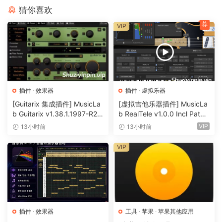
SampleTron 2 不仅收录了大量全新的、原始的老式 Mellotron
猜你喜欢
和 Chamberlin 样本，而且在处理非 Tron 素材方面也同样出
荐
VIP
色。在这里，您可以获得令人兴奋的新声音，包括合唱、弦
乐、铜管乐、风琴、钢琴、贝司，甚至合成器和声码器，这些
都是 SampleTron 2 自带的。SampleTron
2 乐器
在 SampleTron 2 中，乐器的“外观”会根据您加载到音轨 A 的
插件
·
效果器
插件
·
虚拟乐器
声音自动变化。对于现代的“非 Tron”样本，您会发现经典的白
[Guitarix 集成插件] MusicLa
[虚拟吉他乐器插件] MusicLa
b Guitarix v1.38.1.1997-R2R
b RealTele v1.0.0 Incl Patch
色 M400 作为默认界面。总共有十种不同的界面，灵感来自原
[WiN]（7.5MB）
ed and Keygen-R2R [WiN]
VIP
始的老式乐器：M1、MkII、M300、M400、M400S、
13小时前
13小时前
（13.7MB）
Novatron、Optiqan、Orchestron、360、VP330 和
VIP
Modern。
规格
– 10 个经典磁带和早期数字采样器的深度多重采样集合
– 用于磁带处理的额外现代声学乐器集合
插件
·
效果器
工具
·
苹果
·
苹果其他应用
– 包括来自 SampleTron 1 的完整旧库