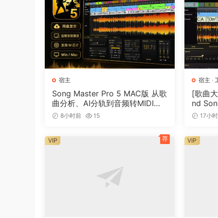
Native Instruments 和 Icon
DP 11 的新控制界面插件包括当前 Native Instru
和 S 系列 MK2 控制器系列，以及热门的新 iCON 控制混
和 Platform M/X 系列。这些最先进的控制
增强的 Avid EuCon 支持
宿主
宿主
·
DP 的 EuCon 增效工具已大幅更新，包括对 Av
Song Master Pro 5 MAC版 从歌
[歌曲大师
Windows 10 上运行的 DP 一起使用。
曲分析、AI分轨到音频转MIDI的
nd Son
一体化音乐工具
[WiN]
8小时前
15
17小
其他增强功能：
实时表演模式 – 所有效果处理都是实时完成的，
荐
VIP
VIP
Chunk Folders and Playlists （
为现场表演构建设置列表。
Chunks List Split View （数据块列
块，然后将其拖动到另一个列表部分的文件夹或播
多通道 MIDI 轨道 – 您现在可以在单个轨道中录制
起存储。