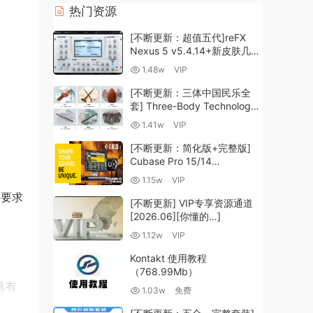
热门资源
[不断更新：超值五代]reFX
Nexus 5 v5.4.14+新皮肤几十
套+原厂+全套扩展+教程
1.48w
VIP
[WiN, MacOSX]（260GB+)
[不断更新：三体中国民乐全
套] Three-Body Technology-
R2R [WiN, MacOSX]
1.41w
VIP
（35.59GB+）
[不断更新：简化版+完整版]
Cubase Pro 15/14
VR/R2R/U2B+原厂音源+插件
1.15w
VIP
+光谱层+扩展+安装 [WiN,
户要求
MacOSX]（704.0MB+）
[不断更新] VIP专享资源通道
[2026.06][你懂的…]
1.12w
VIP
Kontakt 使用教程
（768.99Mb）
具有
1.03w
免费