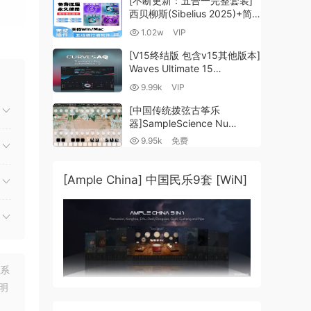
[不断更新：五合一完整套装]
西贝柳斯(Sibelius 2025)+简
con
谱插件V8+图片识别+音频识别
1.02w
VIP
+音色库+教程 [WiN,
时立
MacOSX]（80.48GB+）
[V15终结版 包含v15其他版本]
栈，
Waves Ultimate 15
单独通
v25.05.27+一键安装版+安装
9.99k
VIP
方法+使用教程 [WiN,
MacOSX]
[中国传统拨弦古筝乐
（4.1GB+10.2GB+9.6GB）
器]SampleScience Nu
Guzheng v2.0 x64 VST
9.95k
免费
VST3 AU DECENT SAMPLER
据的
[WiN, MacOSX]（158MB)
流，每
[Ample China] 中国民乐9套 [WiN]
轻松
和编辑
件支持
联系
明
容，即