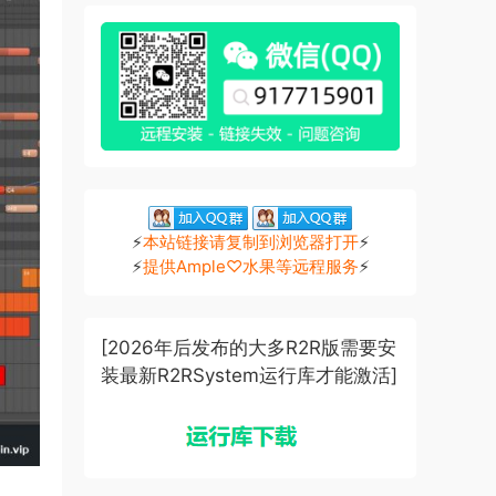
⚡
本站链接请复制到浏览器打开
⚡
⚡
提供Ample♡水果等远程服务
⚡
[2026年后发布的大多R2R版需要安
装最新R2RSystem运行库才能激活]