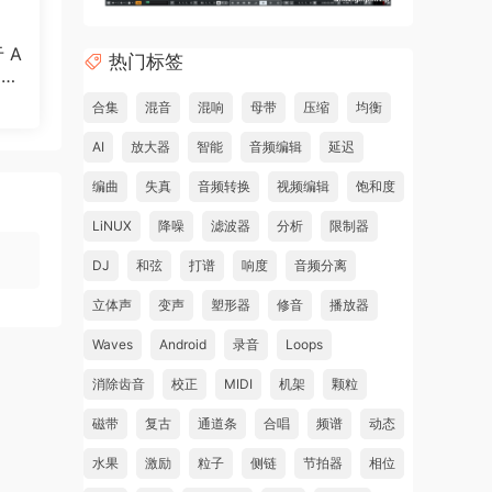
于 A
热门标签
看到
制作
态的轨
合集
混音
混响
母带
压缩
均衡
AI
放大器
智能
音频编辑
延迟
轨道
编曲
失真
音频转换
视频编辑
饱和度
LiNUX
降噪
滤波器
分析
限制器
lip
DJ
和弦
打谱
响度
音频分离
立体声
变声
塑形器
修音
播放器
表窗
Waves
Android
录音
Loops
本看
消除齿音
校正
MIDI
机架
颗粒
磁带
复古
通道条
合唱
频谱
动态
水果
激励
粒子
侧链
节拍器
相位