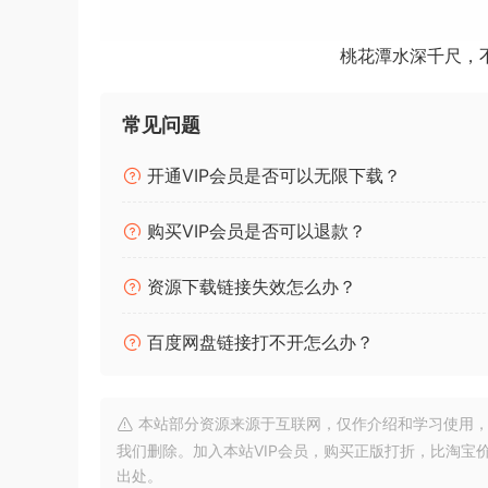
每个运音法都可以映射到 DP 的 QuickScri
桃花潭水深千尺，
sordino）。元件与它们的管弦乐队库声音保
即切换映射（例如，切换到不同的声音库）。此外
常见问题
甚至为最先进的管弦乐队库提供支持，例如 VSL Synch
道中的发音。
开通VIP会员是否可以无限下载？
支持 MIDI 复音表达 （MPE） 和单音符 CC
购买VIP会员是否可以退款？
在 DP 11 中，用户可以将来自 MPE 控制器（例如
常规 MIDI 音符。在录制了一系列手势（敲击、按
资源下载链接失效怎么办？
个音符都包含自己的特定于音符的控制器（由演奏生
直观地进行编辑。或者，用户可以使用 DP 熟悉
百度网盘链接打不开怎么办？
每个控制器。新的缩放工具允许用户通过向上或向下
MPE，因此用户可以立即开始使用他们的 MPE 控
本站部分资源来源于互联网，仅作介绍和学习使用，版权属原
Audio Retrospective Record
我们删除。加入本站VIP会员，购买正版打折，比淘宝
DP11 将音频添加到其 Retrospective Rec
出处。