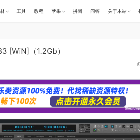
材
工具
教程
苹果
拼团
问答
关于本站
1.33 [WiN]（1.2Gb）