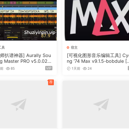
ments Komplete Kontrol 系列的新控制界面插件，包括 M32、A
音工作台，如 QCon Pro G2/EX、Pro X/XS、Platform 
平台为您的 DP 工作流程提供支持，因此您可以更快、更直观地工作。
工具
宿主
id S6 控制台的支持。此外，您现在可以将兼容 EuCon 的工作台
扒谱神器] Aurally Sou
[可视化图形音乐编辑工具] Cyc
g Master PRO v5.0.02
ng ’74 Max v9.1.5-bobdule [
（355MB）
N]（724MB）
VIP
时前
85
1天前
24
而不是预先生成的，以便在关键性能情况下即时响应。
荐
块文件夹和播放列表） – 将序列和歌曲组织到文件夹和播放列表中。播放列表非
表拆分视图） – 改进了数据块列表管理。例如，在一个列表部分中搜索一个数
放列表中。
和播放多个通道的 MIDI 数据。通道信息与轨道中的每个 MIDI 