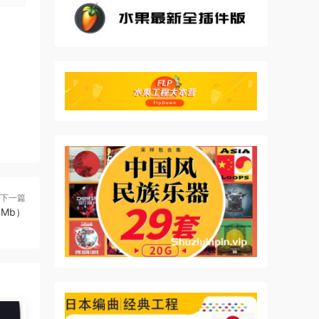
音频输
随机
 时
P 的
 带
下一篇
.1Mb）
的
r 现