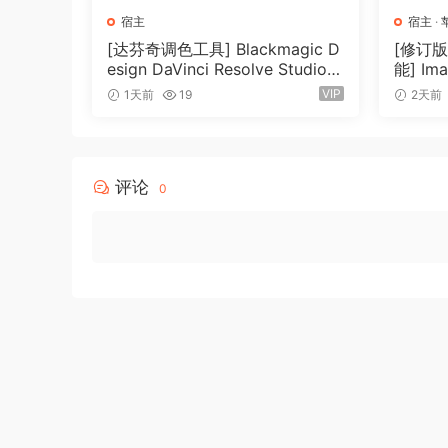
增强的视图过滤 – 使用扩展的轨道选择器快速显示/
宿主
宿主
·
增强了对 MCU 和 HUI 兼容控制界面的支持 
[达芬奇调色工具] Blackmagic D
[修订
更多控制界面增强功能 – V 型机架现在可以显
esign DaVinci Resolve Studio 2
能] Ima
1.0.4 Build 5 x64-R2R [WiN]
ucer Ed
所需的轨道。Sequence Editor 和 Mixi
VIP
1天前
19
2天前
（9.59GB）
lugins 
道。
ures R
Track and Clip 效果 – 现在，每个音频轨道、
X]（1.
和 Clip 也具有量化设置。
评论
0
智能音频接口选择 – 在 macOS 上，如果您尚
Clips 窗口增强功能 – “New Empty Clips Sc
中循环部分的长度加倍。
列表字体缩放 – 调整 DP 列表窗口中的文本大
口、项目注释和歌词。
Windows 上的文本渲染和对话框缩放 – DP 的
起来明显更清晰。DP 还会根据计算机屏幕的大
动态调整大小的通道条 – 当您使混音板和通道条
‘Transpose Exclude’ 选项 – 新的轨道
新的缩放工具 – 只需垂直拖动即可快速缩放每个