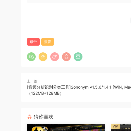
使不录音也是如此。就像变魔术一样，用户可以立即回忆
入，Digital Performer 确保您永远不会失
Nanosampler 2.0
Nanosampler 的
这一重大升级是每个 DP 用户的首选虚拟乐器，
化和转换音频，将其转换为您能想象到的任何声音或
母带
混音
间拉伸、使用随机化和自动随机化的节拍切片、重复
macOS Big Sur 和搭载 Apple 芯片的
Mac DP11 的支持完全适用于 macOS Big Sur （
音频引擎针对本机多核性能进行了优化，将音频线程
上一篇
宽。
[音频分析识别分类工具]Sononym v1.5.6/1.4.1 [WiN, Ma
（122MB+128MB）
使用 Novation 和 Akai Pad 控制器
触发 使用 Novation Launchpad Pro mk
Clips 窗口。触发单个剪辑或整个场景（歌曲的各个部
猜你喜欢
在是一个强大的现场表演平台，可以将您的表演带
VIP