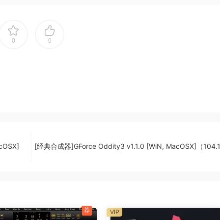
起他们最近播放的任何音频或 MIDI 素材。对于 MIDI 和
去那个珍贵的、转瞬即逝的创意时刻。
0
0
用于创建独特的节拍、乐器和声音。放入样本并开始拉伸、切片、
乐器。新功能包括：三种播放模式（经典、1 次和切片）、ZTX
、反转以及 UI 的从头开始重写。
11.x） 和最新一代搭载 Apple 芯片的 Mac。不需要 Rosetta。D
优先放在高速内核上，并为关键的、时间敏感的处理保留 CPU
cOSX]
[经典合成器]GForce Oddity3 v1.1.0 [WiN, MacOSX]（104
3 或 Akai APC-40 等流行的打击垫控制器，可以完全手动控制 DP 广泛
分）。随时应用滤镜扫描和其他效果处理：Digital Performe
到您能想象到的任何地方。
荐
VIP