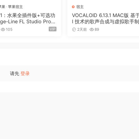
隐藏单个 MIDI 通道数据和/或特定事件类型。
苹果
·
苹果宿主
宿主
– 包括改进的自动化切换、划动模式、发送模式、循环切换等。
版1：水果全插件版+可选功
VOCALOID 6.13.1 MAC版 基
示在所有控制界面（支持它们）上。新的轨道固定模式可确保您始终
ge-Line FL Studio Prod
I 技术的歌声合成与虚拟歌手
ition v26.1.3.5336 (All P
软件 52套音色
ng Board 中新增的轨道指示灯可显示当前在任何控制平台上处于活动状
VIP
105
2天前
89
Edition) + Optional Feat
EV 1-GUISEPPE[MacOS
MIDI 轨道和 Clip 都有一个移调设置，使原始数据不受影响。MIDI 
1GB+330MB)
未选择要与 DP 一起使用的音频硬件，它会找到最适合您的选项。
ene”命令使用新的空剪辑填充空单元格。’Double Clip Loop’ 功能将 C
请先
登录
小，独立于 UI 其余部分的缩放，具有三个独立的控件，分别用于列
文本针对 Windows 10 中的最新文本渲染引擎进行了优化，使其文
小和分辨率适当地调整系统对话框和菜单的大小。
窗口更高（或更短）时，DP 的推子会调整大小。
设置会锁定轨道，使其无法执行移调操作。
音符的表情数据。