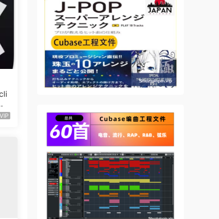
 系列
Nano
面与在
li
Wi
VIP
常适合
据
事件一