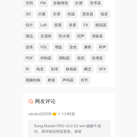
空间
FM
音频增强
扒谱
音序器
on
3D
闪避
乐谱
削波
琶音器
低音
切片
Lofi
变调
录屏
FX
模拟器
镶边
去混响
防火墙
回声
谐振器
ost
波表
VSL
增益
染色
播客
和声
ers
PDF
抑制器
调制器
低切
倍增器
y,
IR
电音
刻录
移相器
瞬态
SFX
视频转换
桥接
声码器
对齐
s con
 so
s at
网友评论
s of
vdvdvd2009
• 1小时前
a
tions
Song Master PRO v5.0.02 win 破解不成
功。请详细说明或更新。谢谢