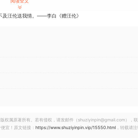
阅读全文
be 乐谱编辑器中的符号、符干装饰音、替代音符头或自定义文本（例如 
不及汪伦送我情。——李白《赠汪伦》
持连接，因此所见即所闻。由于音符会记住其符号，因此用户可以随
，每个运音法都可以触发多种形式的输出，从力度变化到音符堆
ron 引擎。DP 的 Graphic Editor 可以清晰、直观地编辑
 Roli Seaboard）的多通道输出录制为带有封装的 MPE 表情数
压、滑行、滑音和抬起）后，用户会看到一个普通的 MIDI 音符
成），叠加在每个音符的顶部，以便在 DP 熟悉的钢琴卷帘中
且功能强大的连续控制器 （CC） 编辑工具在单独的通道中查看
拖动来增加或减少表情量。MX4 和 DP 的其他内置合成器插
制器。
著所有。若有侵权，请发邮件（shuziyinpin@gmail.com），
价便宜！原文链接：
https://www.shuziyinpin.vip/15550.html
，转载请注
ording 功能中。现在，DP 始终监听 MIDI 和音频输入源，捕捉所有内