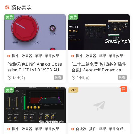
猜你喜欢
免费
免费
插件
·
效果器
·
苹果
·
苹果效果
插件
·
效果器
·
苹果
·
苹果效果
器
器
[盒装彩色DI盒] Analog Obse
[二十二款免费“模拟建模”插件
ssion THEDI v1.0 VST3 AU
合集] Werewolf Dynamics Pl
AAX [WiN, MacOSX]（17.8
ugins Bundle v0.7.6 VST3 C
免费
免费
1小时前
2小时前
MB)
LAP AU [WiN, MacOSX]（1
85MB+313MB)
荐
免费
VIP
插件
·
效果器
·
苹果
·
苹果效果
合成器
·
插件
·
苹果
·
苹果合成