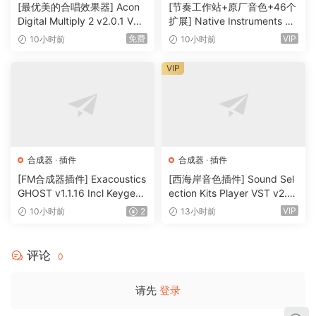
器
器
[最优美的合唱效果器] Acon
[节奏工作站+原厂音色+46个
Digital Multiply 2 v2.0.1 VST
扩展] Native Instruments M
VST3 AU AAX [WiN, MacOS
aschine 3.6.0-HCiSO [Mac
免费
VIP
10小时前
10小时前
X]（66.3MB）
OSX]（1.41GB+32GB)
VIP
合成器
·
插件
合成器
·
插件
[FM合成器插件] Exacoustics
[西海岸音色插件] Sound Sel
GHOST v1.1.16 Incl Keygen-
ection Kits Player VST v2.0.
R2R [WiN]（12.1MB）
0 bundle-V.R [WiN]（3.26G
VIP
10小时前
2
13小时前
B）
评论
0
请先
登录