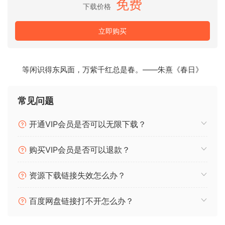
免费
下载价格
Lindell 7X-500 v1.2.2
Lindell 50 Series v1.0.3
立即购买
Lindell 69 Series v1.0.0
Lindell 80 Series v1.0.6
Lindell 902 De-esser v1.0.2
等闲识得东风面，万紫千红总是春。——朱熹《春日》
Lindell 254E v1.2.2
Lindell 354E v1.0.4
Lindell ChannelX v1.2.2
常见问题
Lindell MBC v1.0.3
Lindell PEX-500 v1.2.2
开通VIP会员是否可以无限下载？
Lindell SBC v1.0.3
Lindell TE-100 v1.1.3
购买VIP会员是否可以退款？
资源下载链接失效怎么办？
百度网盘链接打不开怎么办？