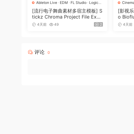
Ableton Live
·
EDM
·
FL Studio
·
Logic
Cinema
Pro
·
Pop
·
工程
·
素材
·
采样
[流行电子舞曲素材多宿主模板] S
[影视乐音
tickz Chroma Project File Expa
o Biof
nsion（2.53GB）
4天前
49
2
4天前
评论
0