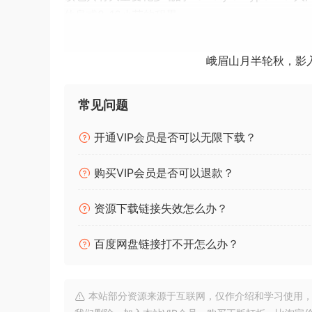
休息或8-16小节的积累。
将这些人声与我们专业且即时可用的构建和鼓循环相
峨眉山月半轮秋，影
每个构建和鼓循环都包含单独渲染的立管、军鼓和
Rawstyle 人声。
常见问题
包含： 656 文件 / 974 MB
开通VIP会员是否可以无限下载？
•总共 44 个 Hype Vocals（每个人声 6 个版本）
购买VIP会员是否可以退款？
•每个人声都以 3 个镜头和 150/180 BPM 变化录
•每个人声在干湿
资源下载链接失效怎么办？
•10 个完整的堆积（+ 茎）
•10 个完整的鼓循环（+词干）
百度网盘链接打不开怎么办？
•10 个人声循环
•用于 VOX 调制的 7 个 FL 混频器状态文件
•30 人声单镜头
本站部分资源来源于互联网，仅作介绍和学习使用，版权属原