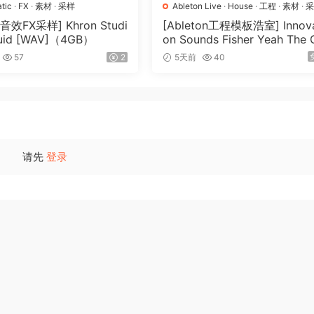
tic
·
FX
·
素材
·
采样
Ableton Live
·
House
·
工程
·
素材
·
效FX采样] Khron Studi
[Ableton工程模板浩室] Innova
luid [WAV]（4GB）
on Sounds Fisher Yeah The 
ls (Rmv Remake)（135.25M
57
2
5天前
40
请先
登录