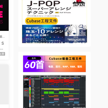
采
 S
em
M
免费