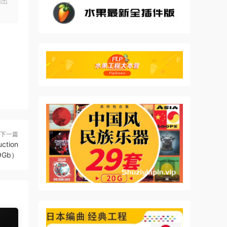
明出
m-
reak
ans
下一篇
ction
79Gb）