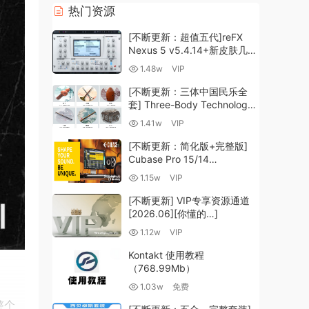
热门资源
[不断更新：超值五代]reFX
Nexus 5 v5.4.14+新皮肤几十
套+原厂+全套扩展+教程
1.48w
VIP
[WiN, MacOSX]（260GB+)
[不断更新：三体中国民乐全
套] Three-Body Technology-
R2R [WiN, MacOSX]
1.41w
VIP
（35.59GB+）
[不断更新：简化版+完整版]
Cubase Pro 15/14
VR/R2R/U2B+原厂音源+插件
1.15w
VIP
+光谱层+扩展+安装 [WiN,
MacOSX]（704.0MB+）
[不断更新] VIP专享资源通道
[2026.06][你懂的…]
1.12w
VIP
Kontakt 使用教程
（768.99Mb）
1.03w
免费
整个