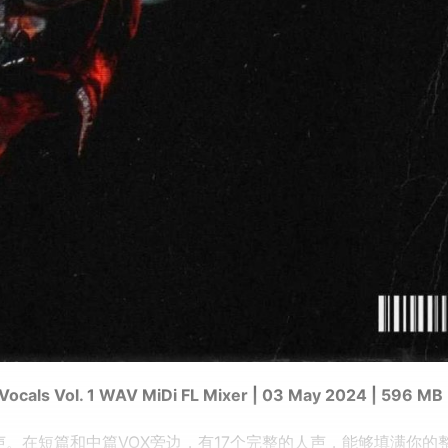
Vocals Vol. 1 WAV MiDi FL Mixer | 03 May 2024 | 596 MB
MC 人声。在短篇和中篇VOX旁边，有17个完整的人声，能够填满你的