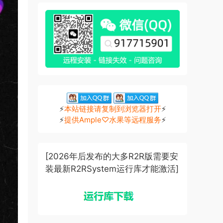
⚡
本站链接请复制到浏览器打开
⚡
⚡
提供Ample♡水果等远程服务
⚡
[2026年后发布的大多R2R版需要安
装最新R2RSystem运行库才能激活]