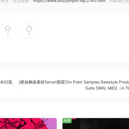
价便宜！原文链接：
https://www.shuziyinpin.vip/2140.html
，转载请注
ating Rawstyle Hype MC vocals. Next to the short & mediu
e to fill your whole break or 8-16 bar build-up.
0
0
instantly-useable buildups & drum loops, and your entire b
ally rendered risers, snares & FX, and much more. That me
ble elements, next to the Rawstyle vocals.
l版本闪退、
[硬核舞曲素材Serum预置]On Point Samples Rawstyle Produ
Suite [WAV, MiDi]（4.
M Variation
免费