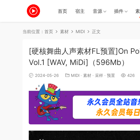
首页
宿主
音源
插件
素
当前位置：
首页
素材
MIDI
正文
[硬核舞曲人声素材FL预置]On Point S
Vol.1 [WAV, MiDi]（596Mb）
2024-05-26
MIDI
·
素材
·
采样
·
预置
426