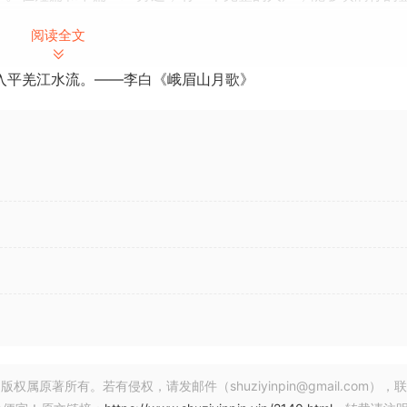
阅读全文
结合，您的整个休息就完成了 95%。
入平羌江水流。——李白《峨眉山月歌》
特效等等。这意味着这个包包含大量其他可用的元素，除了
制
著所有。若有侵权，请发邮件（shuziyinpin@gmail.com），