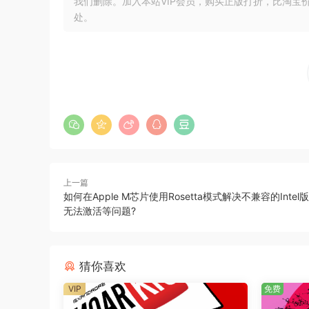
我们删除。加入本站VIP会员，购买正版打折，比淘宝
•40 个 MIDI（用于构建和人声/鼓循环）
处。
This pack features an extreme amount of vari
length VOX, there are 17 full-length vocals, abl
Combine these vocals with our professional & 
is 95% finished.
Each build-up and drum loop contains individu
this pack contains a huge amount of other usea
上一篇
Contains: 656 Files / 974 MB
如何在Apple M芯片使用Rosetta模式解决不兼容的Inte
无法激活等问题?
•44 Total Hype Vocals (6 versions per vocal)
•Each vocal recorded in 3 takes & 150/180 BP
•Each vocal in dry & wet
猜你喜欢
•10 Full Build-ups (+ stems)
VIP
免费
•10 Full Drums Loops (+ stems)