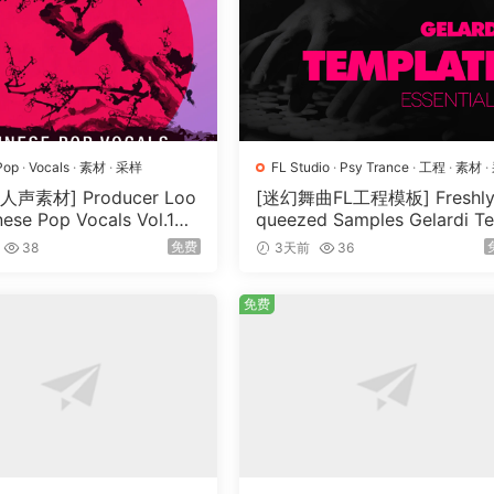
Pop
·
Vocals
·
素材
·
采样
FL Studio
·
Psy Trance
·
工程
·
素材
·
样
声素材] Producer Loo
[迷幻舞曲FL工程模板] Freshly
nese Pop Vocals Vol.1
queezed Samples Gelardi T
MiDi, REX]（3.21GB）
plate Essentials Vol.1（54.7
免费
38
3天前
36
B）
免费