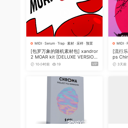
•10 Vocal Loops
•7 FL Mixer State Files for VOX modulation
•30 Vocal One-Shots
•40 MIDI’s (for Builds & Vocal/Drum Loops)
MIDI
·
Serum
·
Trap
·
素材
·
采样
·
预置
MIDI
·
[包罗万象的随机素材包] xandror
[流行乐人
2 MOAR kit [DELUXE VERSIO
ps Chi
N] [WAV, MiDi]（3.1GB）
[WAV, 
VIP
10小时前
19
3天前