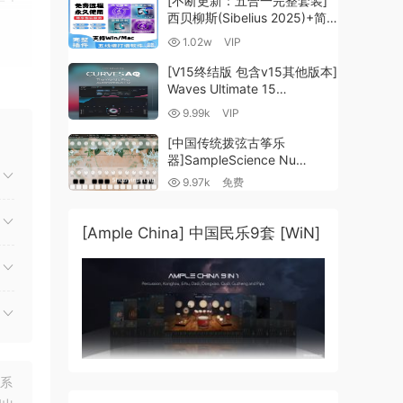
[不断更新：五合一完整套装]
西贝柳斯(Sibelius 2025)+简
谱插件V8+图片识别+音频识别
1.02w
VIP
+音色库+教程 [WiN,
MacOSX]（80.48GB+）
[V15终结版 包含v15其他版本]
Waves Ultimate 15
v25.05.27+一键安装版+安装
9.99k
VIP
方法+使用教程 [WiN,
MacOSX]
[中国传统拨弦古筝乐
（4.1GB+10.2GB+9.6GB）
器]SampleScience Nu
Guzheng v2.0 x64 VST
9.97k
免费
VST3 AU DECENT SAMPLER
[WiN, MacOSX]（158MB)
[Ample China] 中国民乐9套 [WiN]
联系