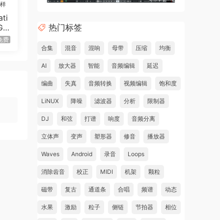
采样
ti
热门标签
Gir
B）
免费
合集
混音
混响
母带
压缩
均衡
AI
放大器
智能
音频编辑
延迟
编曲
失真
音频转换
视频编辑
饱和度
LiNUX
降噪
滤波器
分析
限制器
DJ
和弦
打谱
响度
音频分离
立体声
变声
塑形器
修音
播放器
Waves
Android
录音
Loops
消除齿音
校正
MIDI
机架
颗粒
磁带
复古
通道条
合唱
频谱
动态
水果
激励
粒子
侧链
节拍器
相位