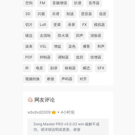
空间
FM
音频增强
扒谱
音序器
3D
闪避
乐谱
削波
琶音器
低音
切片
Lofi
变调
录屏
FX
模拟器
镶边
去混响
防火墙
回声
谐振器
波表
VSL
增益
染色
播客
和声
PDF
抑制器
调制器
低切
倍增器
IR
电音
刻录
移相器
瞬态
SFX
视频转换
桥接
声码器
对齐
网友评论
vdvdvd2009
• 4小时前
Song Master PRO v5.0.02 win 破解不成
功。请详细说明或更新。谢谢