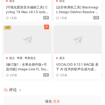
宿主
宿主
[可视化图形音乐编辑工具] C
[达芬奇调色工具] Blackmagi
ycling ’74 Max v9.1.5-bobd
c Design DaVinci Resolve St
ule [WiN]（724MB）
udio 21.0.4 Build 5 x64-R2R
VIP
VIP
1天前
1天前
[WiN]（9.59GB）
荐
VIP
宿主
·
苹果
·
苹果宿主
宿主
[修订版1：水果全插件版+可
VOCALOID 6.13.1 MAC版 基
选功能] Image-Line FL Studi
于 AI 技术的歌声合成与虚拟
o Producer Edition v26.1.3.5
歌手制作软件 52套音色
VIP
2天前
2天前
336 (All Plugins Edition) + O
ptional Features REV 1-GUIS
EPPE[MacOSX]（1.1GB+33
评论
0
0MB)
请先
登录