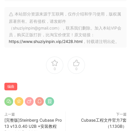
解决方案：官网下载最新显卡驱动，并升级显卡驱动。
2）原因：系统问题！
本站部分资源来源于互联网，仅作介绍和学习使用，版权属
解决方案：重做电脑系统。
原著所有。若有侵权，请发邮件
（shuziyinpin@gmail.com），联系我们删除。加入本站VIP会
Cubase 引导您的音乐制作之旅
员，购买正版打折，比淘宝价便宜！原文链接：
您想开始创作自己的音乐，将您的制作提升到专业水平，还是
https://www.shuziyinpin.vip/2428.html
，转载请注明出处。
在短时间内简化您的工作流程？ 无论您需要什么，Cubase 都
能帮助您充分发挥创作潜力。 从好莱坞大片作曲家和 Billboard
Hot 100 制作人到敏锐的初学者，音乐制作界都信赖我们广受好
评的音乐制作软件的全面功能集、简单的工具和无与伦比的声
0
0
音。
编曲
Cubase Guides You On Your Music Production Journey
Do you want to start creating your own music, bring your
production up to a professional level, or streamline your
workflow for short deadlines? Whatever you need, Cubase
上一篇
下一篇
helps you to reach your full creative potential. From
[完整版]Steinberg Cubase Pro
Cubase工程文件官方7套
Hollywood blockbuster composers and Billboard Hot 100
13 v13.0.40 U2B +安装教程
（1.13GB）