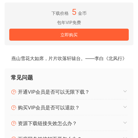
面功能集、简单易用的工具和无与伦比的音质。
5
下载价格
金币
突出功能
包年VIP免费
使 Cubase 成为最适合您的 DAW
包罗万象的功能集
立即购买
Cubase 为音乐家提供了大量尖端工具，可轻松创作、录制、编
辑和掌握音乐。
燕山雪花大如席，片片吹落轩辕台。——李白《北风行》
无与伦比的多功能性
从电子节拍到管弦乐编曲，Cubase 足够灵活，可以适应任何流
常见问题
派，满足所有风格的艺术家的创作需求。
开通VIP会员是否可以无限下载？
下一代音频引擎
体验纯净的音质和超低延迟性能。Cubase 以无与伦比的音频处
购买VIP会员是否可以退款？
理为您的音乐制作之旅提供从立体声到杜比全景声的支持。
无限的声音视野
资源下载链接失效怎么办？
Cubase 包含丰富的高品质 VST 乐器、插件和声音，可让您直
接创建杰作。