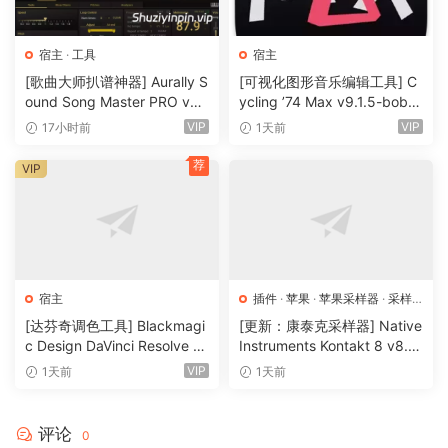
Cubase Guides You On Your Music Production Journey. Do
you want to start creating your own music, bring your
production up to a professional level, or streamline your
宿主
·
工具
宿主
workflow for short deadlines? Whatever you need, Cubase
[歌曲大师扒谱神器] Aurally S
[可视化图形音乐编辑工具] C
ound Song Master PRO v5.
ycling ’74 Max v9.1.5-bobd
helps you to reach your full creative potential. From
0.02 [WiN]（355MB）
ule [WiN]（724MB）
Hollywood blockbuster composers and Billboard Hot 100
VIP
VIP
17小时前
1天前
producers right through to keen beginners, the world of
荐
VIP
music production trusts the comprehensive feature set,
straightforward tools and unrivaled sound of our acclaimed
music production software.
Highlight Features
That Make Cubase The Best DAW For You
宿主
插件
·
苹果
·
苹果采样器
·
采样
器
All-inclusive feature set
[达芬奇调色工具] Blackmagi
[更新：康泰克采样器] Native
c Design DaVinci Resolve St
Instruments Kontakt 8 v8.1
Cubase empowers musicians with a vast array of cutting-
udio 21.0.4 Build 5 x64-R2R
2.1 [WiN, MacOSX]（1.2GB
VIP
edge tools for composing, recording, editing, and
1天前
1天前
[WiN]（9.59GB）
+）
mastering music effortlessly.
评论
0
Unmatched versatility