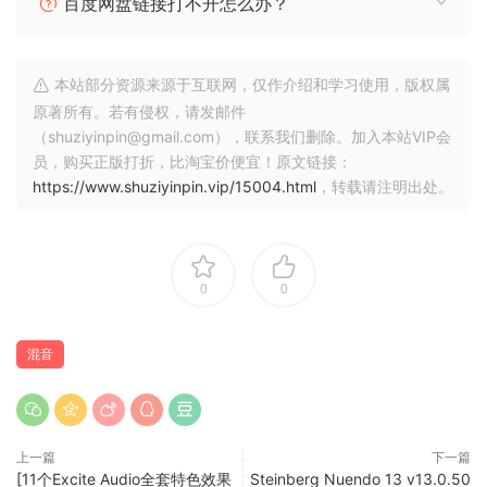
百度网盘链接打不开怎么办？
MIDI 掌握
Cubase 直观的 MIDI 编辑、自动化和量化功能，可实现无缝作
本站部分资源来源于互联网，仅作介绍和学习使用，版权属
曲，精准释放您的音乐灵感。
原著所有。若有侵权，请发邮件
（shuziyinpin@gmail.com），联系我们删除。加入本站VIP会
音频扭曲和对齐
员，购买正版打折，比淘宝价便宜！原文链接：
利用 Cubase 强大的音频扭曲和对齐功能，轻松精确地处理录
https://www.shuziyinpin.vip/15004.html
，转载请注明出处。
音。
基准 VST 支持
借助业界领先的 VST3 支持，通过集成第三方虚拟乐器和效果
0
0
器扩充您的声音调色板。
混音
VariAudio 音高校
正 使用 Cubase 先进的 VariAudio 音高和时间校正工具，轻松
完善人声和其他音频。
上一篇
下一篇
从作曲到艺术
[11个Excite Audio全套特色效果
Steinberg Nuendo 13 v13.0.50