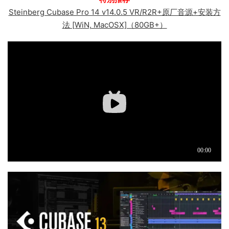
Steinberg Cubase Pro 14 v14.0.5 VR/R2R+原厂音源+安装方
法 [WiN, MacOSX]（80GB+）