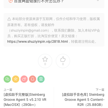
百度网盘链接打不开怎么办？
ADD_SMT_225_Alternative_Essentials_Presets.vstsound
Beat Essentials
本站部分资源来源于互联网，仅作介绍和学习使用，版权属
ADD_SMT_181_Beat_Essentials_Presets.vstsound
原著所有。若有侵权，请发邮件
ADD_SMT_182_Beat_Essentials_Presets.vstsound
（shuziyinpin@gmail.com），联系我们删除。加入本站VIP会
员，购买正版打折，比淘宝价便宜！原文链接：
Blues Essentials
https://www.shuziyinpin.vip/2818.html
，转载请注明出处。
ADD_SMT_161_Blues_Essentials_Presets.vstsound
ADD_SMT_162_Blues_Essentials_Presets.vstsound
Bouncy Vibrations
0
0
ADD_SMT_783_Bouncy_Vibrations.vstsound
ADD_SMT_784_Bouncy_Vibrations_Instruments.vstsound
Colliding Worlds
ADD_SMT_171_Colliding_Worlds_Presets.vstsound
上一篇
下一篇
[虚拟鼓手完整版]Steinberg
[虚拟鼓手音色库] Steinberg
ADD_SMT_172_Colliding_Worlds.vstsound
Groove Agent 5 v5.2.10 VR
Groove Agent 5 Content-
ADD_SMT_173_Colliding_Worlds.vstsound
[MacOSX]（29Gb+）
R2R（25.88GB）