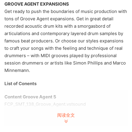
GROOVE AGENT EXPANSIONS
Get ready to push the boundaries of music production with
tons of Groove Agent expansions. Get in great detail
recorded acoustic drum kits with a smorgasbord of
articulations and contemporary layered drum samples by
famous beat producers. Or choose our styles expansions
to craft your songs with the feeling and technique of real
drummers – with MIDI grooves played by professional
session drummers or artists like Simon Phillips and Marco
Minnemann.
List of Conents
Content Groove Agent 5
FCP_SMT_138_Groove_Agent.vstsound
FCP_SMT_141_GA_Studio_Kit.vstsound
阅读全文
FCP_SMT_142_GA_Vintage_Kit.vstsound
FCP_SMT_143_GA_Rock_Kit.vstsound