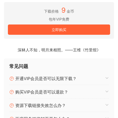
FCP_SMT_144_GA_Presets.vstsound
FCP_SMT_145_GA_Perc.vstsound
9
下载价格
金币
FCP_SMT_146_GA_Studio_Kit_Eco.vstsound
包年VIP免费
FCP_SMT_147_GA_Vintage_Kit_Eco.vstsound
FCP_SMT_148_GA_Rock_Kit_Eco.vstsound
立即购买
FCP_SMT_149_GA_Perc_Eco.vstsound
FCP_SMT_772_GA_The_Kit_Presets.vstsound
FCP_SMT_773_GA_The_Kit_Samples.vstsound
深林人不知，明月来相照。——王维《竹里馆》
FCP_SMT_774_GA_The_Kit_Samples_Eco.vstsound
FCP_SMT_781_GA_Raw_Power.vstsound
常见问题
FCP_SMT_782_GA_Raw_Power_Instruments.vstsound
开通VIP会员是否可以无限下载？
Content Update Kit Groove Agent 5
FCP_SMT_772_GA_The_Kit_Presets.vstsound
购买VIP会员是否可以退款？
Additional Content
资源下载链接失效怎么办？
Alternative Essentials
ADD_SMT_224_Alternative_Essentials_Presets.vstsound