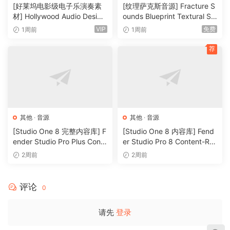
特殊
·
音源
[好莱坞电影级电子乐演奏素
[纹理萨克斯音源] Fracture S
ADD_SMT_797_Marco_Minnemann_Studio_Drums_Presets.
材] Hollywood Audio Design
ounds Blueprint Textural Sa
vstsound
FUTURE WORLDS [KONTAK
x (Woodwind Experiments)
VIP
免费
1周前
1周前
ADD_SMT_798_Marco_Minnemann_Studio_Drums_Sample
T]（2.52GB）
[KONTAKT]（405MB）
s.vstsound
荐
ADD_SMT_799_Marco_Minnemann_Studio_Drums_Sample
s_Eco.vstsound
Metal Essentials
ADD_SMT_211_Metal_Essentials_Presets.vstsound
其他
·
音源
其他
·
音源
ADD_SMT_212_Metal_Essentials_Presets.vstsound
[Studio One 8 完整内容库] F
[Studio One 8 内容库] Fend
ender Studio Pro Plus Conte
er Studio Pro 8 Content-R2
Metro Heights
nt 2026-R2R（166GB）
R（33.5GB）
2周前
2周前
ADD_SMT_233_Metro_Heights_Presets.vstsound
ADD_SMT_234_Metro_Heights_1.vstsound
ADD_SMT_235_Metro_Heights_2.vstsound
评论
0
ADD_SMT_236_Metro_Heights_3.vstsound
ADD_SMT_237_Metro_Heights_1_Eco.vstsound
请先
登录
ADD_SMT_238_Metro_Heights_2_Eco.vstsound