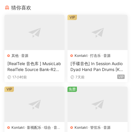
Funk Essentials
猜你喜欢
ADD_SMT_163_Funk_Essentials_Presets.vstsound
VIP
ADD_SMT_164_Funk_Essentials_Presets.vstsound
Fusion Essentials
ADD_SMT_179_Fusion_Essentials_Presets.vstsound
ADD_SMT_180_Fusion_Essentials_Presets.vstsound
其他
·
音源
Kontakt
·
打击乐
·
音源
Future Electronica
[RealTele 音色库 ] MusicLab
[手碟音色] In Session Audio
ADD_SMT_213_Future_Electronica.vstsound
RealTele Source Bank-R2R
Dyad Hand Pan Drums [KO
[WiN]（3.13GB）
NTAKT]（4.33GB）
VIP
17小时前
7天前
Future Past Perfect
ADD_SMT_158_Future_Past_Perfect.vstsound
VIP
免费
Jazz Essentials
ADD_SMT_159_Jazz_Essentials_Presets.vstsound
ADD_SMT_160_Jazz_Essentials_Presets.vstsound
Kontakt
·
影视配乐
·
综合
·
音效
Kontakt
·
管弦乐
·
音源
Marco Minnemann Studio Drums