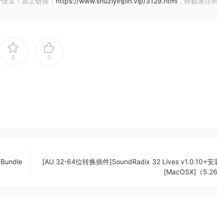
价便宜！原文链接：
https://www.shuziyinpin.vip/3129.html
，转载请注
0
0
undle
[AU 32-64位转换插件]SoundRadix 32 Lives v1.0.10
[MacOSX]（5.2
R | 02 May 2026 | 71.55 MB
MAC | 15MB