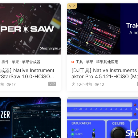
VIP
，它将质量和性能的定义提升到了更高的水平。到目前为止，只有极少数
就是其中之一。
人的角度打造的。它旨在制作出高品质的声音和音乐。它旨在演奏。
图形界面确保最高级别的可用性，让您可以充分释放创造力。
·
插件
·
苹果
·
苹果合成器
工具
·
苹果
·
苹果其他应用
器] Native Instrument
[DJ工具] Native Instruments 
rStarSaw 1.0.0-HCiSO
aktor Pro 4.5.1.21-HCiSO [M
SX]（182.43MB）
OSX]（402.83MB）
VIP
时前
17
10小时前
10
调试器检测。为了解决这个失效
ZwProtectVirtualMemory 的调用
，
证明了我们说的是真的 :)
其
从 V1 版本开始就如此。
的功能。