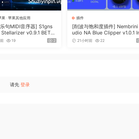
 :)
苹果
·
苹果其他应用
插件
乐句MIDI音序器] S1gns
[削波与饱和度插件] Nembrini
 日）
 Stellarizer v0.9.1 BETA-
udio NA Blue Clipper v1.0.1 I
iA [WiN, MacOSX]（22
Keygen-R2R [WiN]（11.2MB
时前
19
2
21小时前
22
字符串。
请先
登录
 （VMProtect