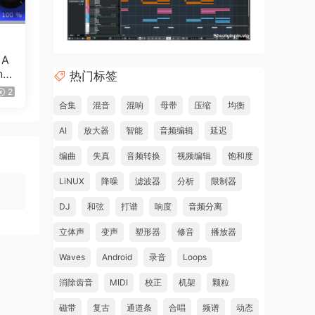
 A
ncl
热门标签
）
2
合集
混音
混响
母带
压缩
均衡
AI
放大器
智能
音频编辑
延迟
编曲
失真
音频转换
视频编辑
饱和度
LiNUX
降噪
滤波器
分析
限制器
DJ
和弦
打谱
响度
音频分离
立体声
变声
塑形器
修音
播放器
Waves
Android
录音
Loops
消除齿音
MIDI
校正
机架
颗粒
磁带
复古
通道条
合唱
频谱
动态