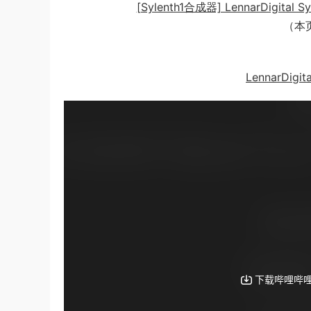
[Sylenth1合成器] LennarDigital Syl
（本
LennarDig