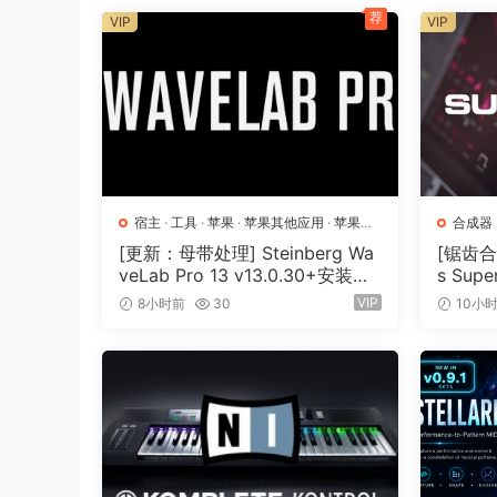
荐
VIP
VIP
点击查看
Sylenth1 是一款虚拟模拟 VSTi 合成器
成器能够达到硬件合成器的音质标准。Sylenth1 
Sylenth1 不仅仅是一款合成器。它是从制作
入了大量研究，以实现前所未有的温暖和清晰度。
宿主
·
工具
·
苹果
·
苹果其他应用
·
苹果宿
合成器
主
[更新：母带处理] Steinberg Wa
[锯齿合成
veLab Pro 13 v13.0.30+安装方
s Supe
一位女巫说，
法 [WiN, MacOSX]（285.6MB
[MacO
VIP
8小时前
30
10小
+）
v3.075
修复了 VMProtect 中错误的
的检测问题，Lennard 停止了对 NTDLL 的 Nt/
我们在之前的 NFO 中已经解释过。感谢你们
这并非 LennarDigital 第一次或第二次出现
“强大”保护机制的问题。这种情况一直存在，
合法用户应该要求 Lennard 移除这些无用