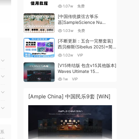
1.07w
免费
[中国传统拨弦古筝乐
器]SampleScience Nu
Guzheng v2.0 x64 VST
1.03w
免费
VST3 AU DECENT SAMPLER
[WiN, MacOSX]（158MB)
[不断更新：五合一完整套装]
西贝柳斯(Sibelius 2025)+简
谱插件V8+图片识别+音频识别
1.02w
VIP
+音色库+教程 [WiN,
MacOSX]（80.48GB+）
[V15终结版 包含v15其他版本]
Waves Ultimate 15
v25.05.27+一键安装版+安装
1w
VIP
方法+使用教程 [WiN,
MacOSX]
（4.1GB+10.2GB+9.6GB）
[Ample China] 中国民乐9套 [WiN]
联系