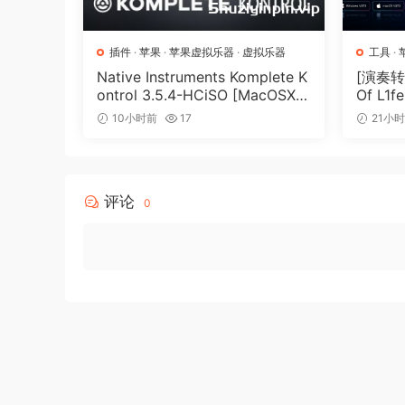
至少从 2022 年起，它就没有任何保护作用了
插件
·
苹果
·
苹果虚拟乐器
·
虚拟乐器
工具
·
Native Instruments Komplete K
[演奏转
v3.073 中的新增功能（2022 年 12 月 10
ontrol 3.5.4-HCiSO [MacOSX]
Of L1fe
（ 823.17MB）
ARCAD
修复噪音振荡器中的错误。
10小时前
17
21小
MB）
修复音调轮 midi 链接错误。
修复激活窗口中的错误。
添加了对 Studio One .preset 文件的支持。
评论
0
在皮肤尺寸菜单中添加了更大的比例。
允许在设置文件中使用空的 DefaultBank 
R2R 团队注释： (v3.073)
一位女巫说道，
与正版不同，我们的版本
不会覆盖（hook）
NTDLL.DLL中的ZwProtectVirtualMemory