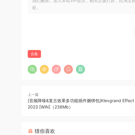
我们删除。加入本站VIP会员，购买正版打折，比淘宝
处。
合集
上一篇
[音频降噪&复古效果多功能插件捆绑包]Klevgrand Effect B
2023 [WiN]（238Mb）
Win：Team R2
猜你喜欢
安装方法：