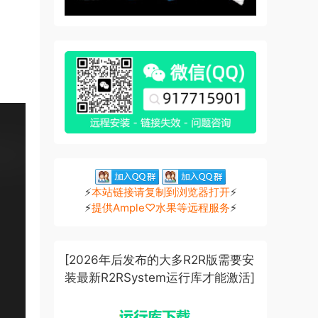
⚡
本站链接请复制到浏览器打开
⚡
⚡
提供Ample♡水果等远程服务
⚡
[2026年后发布的大多R2R版需要安
装最新R2RSystem运行库才能激活]