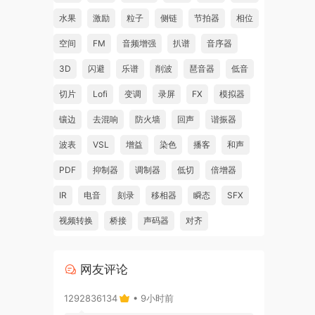
水果
激励
粒子
侧链
节拍器
相位
空间
FM
音频增强
扒谱
音序器
3D
闪避
乐谱
削波
琶音器
低音
切片
Lofi
变调
录屏
FX
模拟器
镶边
去混响
防火墙
回声
谐振器
波表
VSL
增益
染色
播客
和声
PDF
抑制器
调制器
低切
倍增器
IR
电音
刻录
移相器
瞬态
SFX
视频转换
桥接
声码器
对齐
网友评论
1292836134
• 9小时前