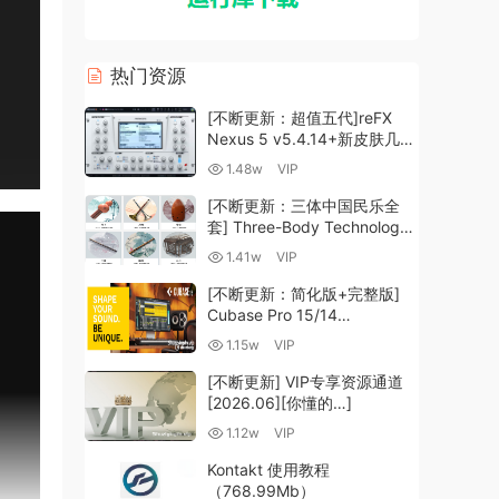
热门资源
[不断更新：超值五代]reFX
Nexus 5 v5.4.14+新皮肤几十
套+原厂+全套扩展+教程
1.48w
VIP
[WiN, MacOSX]（260GB+)
[不断更新：三体中国民乐全
套] Three-Body Technology-
R2R [WiN, MacOSX]
1.41w
VIP
（35.59GB+）
[不断更新：简化版+完整版]
Cubase Pro 15/14
VR/R2R/U2B+原厂音源+插件
1.15w
VIP
+光谱层+扩展+安装 [WiN,
MacOSX]（704.0MB+）
[不断更新] VIP专享资源通道
[2026.06][你懂的…]
1.12w
VIP
Kontakt 使用教程
（768.99Mb）