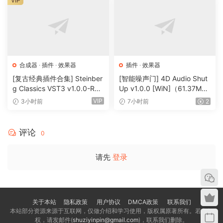
VIP
合成器
·
插件
·
效果器
插件
·
效果器
[复古经典插件合集] Steinber
[智能噪声门] 4D Audio Shut
g Classics VST3 v1.0.0-R2R
Up v1.0.0 [WiN]（61.37M
[WiN]（27.9MB）
B）
VIP
3小时前
7小时前
2
评论
0
请先
登录
关于本站
隐私政策
用户协议
DMCA政策
联系我们
本站部分资源来源于互联网，仅做介绍和学习使用，版权属原著所有。若有侵
权，请发邮件(
shuziyinpin@gmail.com
)，联系我们删除。