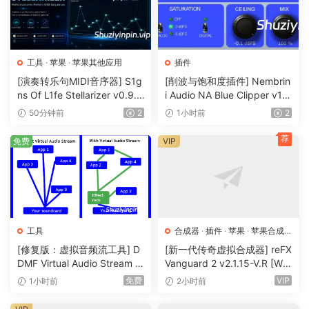
工具
·
苹果
·
苹果其他应用
插件
[演奏转乐句MIDI音序器] S1g
[削波与饱和度插件] Nembrin
ns Of L1fe Stellarizer v0.9.1
i Audio NA Blue Clipper v1.
BETA-ARCADiA [WiN, MacO
0.1 Incl Keygen-R2R [WiN]
50分钟前
2
1小时前
2
SX]（22MB）
（11.2MB）
荐
免费
VIP
工具
合成器
·
插件
·
苹果
·
苹果合成
器
[修复版：虚拟音频流工具] D
[新一代传奇虚拟合成器] reFX
DMF Virtual Audio Stream v
Vanguard 2 v2.1.15-V.R [Wi
2.0.2 x32 x64 Rev5-itUsed
N, MacOSX]（184MB+240
免费
VIP
1小时前
2小时前
[WiN]（5MB）
MB）