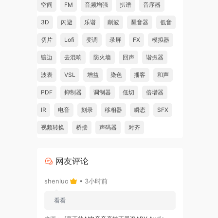
空间
FM
音频增强
扒谱
音序器
3D
闪避
乐谱
削波
琶音器
低音
切片
Lofi
变调
录屏
FX
模拟器
镶边
去混响
防火墙
回声
谐振器
波表
VSL
增益
染色
播客
和声
PDF
抑制器
调制器
低切
倍增器
IR
电音
刻录
移相器
瞬态
SFX
视频转换
桥接
声码器
对齐
网友评论
shenluo
• 3小时前
看看