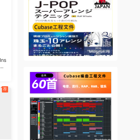
um
r you
ns
POR
25
荐