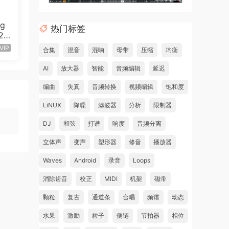
ng
热门标签
v20
80
VIP
合集
混音
混响
母带
压缩
均衡
AI
放大器
智能
音频编辑
延迟
编曲
失真
音频转换
视频编辑
饱和度
LiNUX
降噪
滤波器
分析
限制器
DJ
和弦
打谱
响度
音频分离
立体声
变声
塑形器
修音
播放器
Waves
Android
录音
Loops
消除齿音
校正
MIDI
机架
磁带
颗粒
复古
通道条
合唱
频谱
动态
水果
激励
粒子
侧链
节拍器
相位