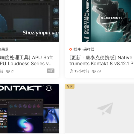
e the punchiness, or go from 0 to -100% to soften your dr
end up messing up the musicallity and original vibe of your
flow
stent graphical user interface design to make it simpler fo
效果器
插件
·
采样器
 in different plug-ins we have.
响度处理工具] APU Soft
[更新：康泰克便携版] Native I
PU Loudness Series v5.
truments Kontakt 8 v8.12.1 
cl Keygen-R2R [WiN]（5
TABLE-vkDanilov [WiN]（1.
VIP
时前
21
12小时前
29
）
GB）
VIP
No one else cared cracking it, so we did.
sing the keygened one.