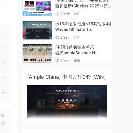
[不断更新：五合一完整套装]
西贝柳斯(Sibelius 2025)+简
谱插件V8+图片识别+音频识别
1.02w
VIP
+音色库+教程 [WiN,
MacOSX]（80.48GB+）
打磨过
[V15终结版 包含v15其他版本]
Waves Ultimate 15
v25.05.27+一键安装版+安装
9.99k
VIP
方法+使用教程 [WiN,
MacOSX]
[中国传统拨弦古筝乐
（4.1GB+10.2GB+9.6GB）
器]SampleScience Nu
你最终
Guzheng v2.0 x64 VST
9.92k
免费
VST3 AU DECENT SAMPLER
[WiN, MacOSX]（158MB)
[Ample China] 中国民乐9套 [WiN]
的控
联系
明出