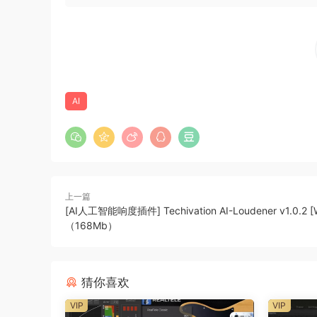
https://techivation.com/t-puncher/
1a）. 安装.exe，并用修补的文件替换。
它于 2024 年 2 月与 keygen 一起发布。
如果您不需要破解版，请继续使用密钥。
AI
T-Puncher is designed to add musical punch a
struggling with too many knobs or an artificial
power, and musicality.
Smart solution for creators
上一篇
T-Puncher makes your drums punch through wh
[AI人工智能响度插件] Techivation AI-Loudener v1.0.2 [
（168Mb）
Shape your drums in an innovative way
It’s not easy to get a wrong sound out of this p
vision without worrying too much about going 
猜你喜欢
VIP
VIP
It also lets you soften the hits, if you want it