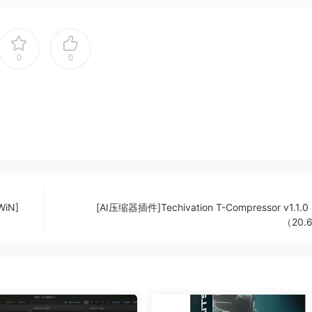
0
0
没有人关心破解它，所以我们做到了。
nd power to drums while maintaining a natural sound. No 
 sound. Once T-Puncher is on your tracks, you’ll feel the pu
ile keeping them musical
WiN]
[AI压缩器插件]Techivation T-Compressor v1.1.0 
（20.
lugin. The T-Puncher lets you be creative with your artistic
technically wrong with transient shapping process.