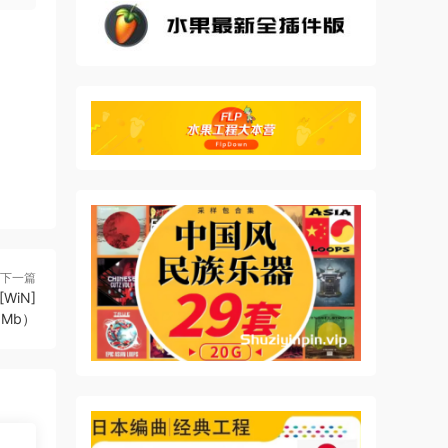
more
nch,
下一篇
[WiN]
6Mb）