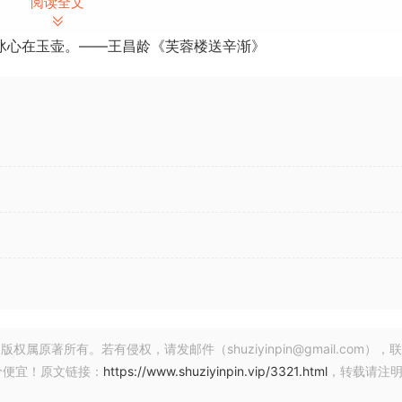
阅读全文
冰心在玉壶。——王昌龄《芙蓉楼送辛渐》
T-Puncher 让您在艺术视觉上发挥创意，而不必太担心瞬态
从 0 到 -100% 以软化您的鼓击。这两种方式都是安全的，衡量
用户界面设计，让您更轻松地了解如何在我们拥有的不同插件中访问不同
著所有。若有侵权，请发邮件（shuziyinpin@gmail.com），
价便宜！原文链接：
https://www.shuziyinpin.vip/3321.html
，转载请注