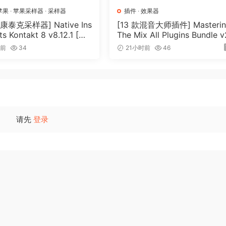
苹果
·
苹果采样器
·
采样器
插件
·
效果器
泰克采样器] Native Ins
[13 款混音大师插件] Masteri
s Kontakt 8 v8.12.1 [Wi
The Mix All Plugins Bundle 
cOSX]（1.2GB+）
26.08.03 [WiN, MacOSX]（1
时前
34
21小时前
46
MB+）
请先
登录