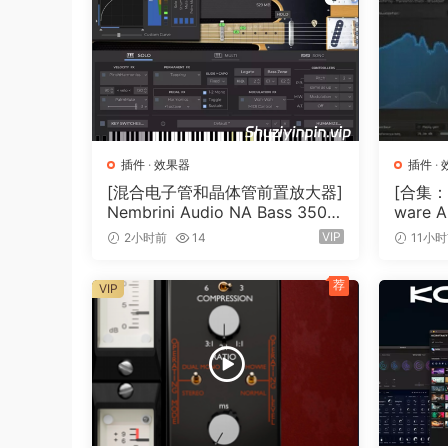
Dial the major knob from 0 to 100% to increas
hits. Both ways are safe, meaing you wouldn’t 
drum hits.
Minimal graphic user-interface, simple work
Techivation plug-ins follow a minimal and consi
插件
·
效果器
插件
·
to understand how to access different controls
[混合电子管和晶体管前置放大器]
[合集：
Nembrini Audio NA Bass 3500
ware A
From nfo:
v1.0.0 Incl Keygen-R2R [WiN]
7.0 In
VIP
2小时前
14
11小
（31.0MB）
0.6MB
64-bit: VST2, VST3, AAX)
荐
VIP
https://techivation.com/t-puncher/
1a). Install .exe, & replace with patched files.
It was released with keygen in february 2024. 
If you don’t need cracked version, just keep u