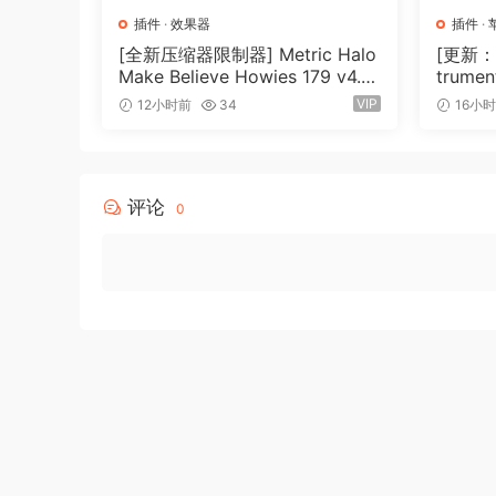
插件
·
效果器
插件
·
BUBBiX
[全新压缩器限制器] Metric Halo
[更新：康
Make Believe Howies 179 v4.1.1
trument
🏠 HomePage
7-R2R [WiN]（30.0MB）
N, Ma
VIP
12小时前
34
16小
评论
0