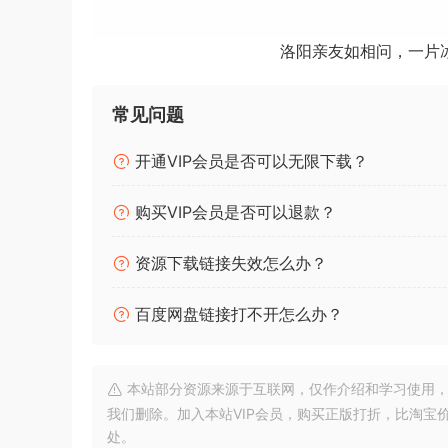
T-Puncher 让您的鼓声在保持音乐性的同时
洛阳亲友如相问，一片
以创新的方式
塑造你的鼓 从这个插件中得到错误的声音并不容易。
程在技术上出现问题。
常见问题
它还可以让您软化击球，如果您愿意
开通VIP会员是否可以无限下载？
，请将主旋钮从 0 拨到 100% 以增加冲击力，或
不会搞砸你的鼓声的音乐性和原始氛围。
购买VIP会员是否可以退款？
最小的图形用户界面，简单的工作流程
资源下载链接失效怎么办？
Techivation 插件遵循最小且一致的图形
件。
百度网盘链接打不开怎么办？
来自 nfo：
本站部分资源来源于互联网，仅作介绍和学习使用，版权属原
64 位：VST2、VST3、AAX）
我们删除。加入本站VIP会员，购买正版打折，比淘宝
处。