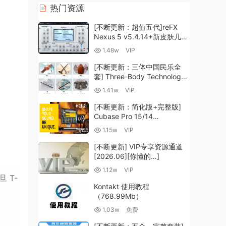
热门资源
[不断更新：超值五代]reFX
Nexus 5 v5.4.14+新皮肤几十
套+原厂+全套扩展+教程
1.48w
VIP
[WiN, MacOSX]（260GB+)
[不断更新：三体中国民乐全
套] Three-Body Technology-
R2R [WiN, MacOSX]
1.41w
VIP
（35.59GB+）
[不断更新：简化版+完整版]
Cubase Pro 15/14
VR/R2R/U2B+原厂音源+插件
1.15w
VIP
+光谱层+扩展+安装 [WiN,
MacOSX]（704.0MB+）
[不断更新] VIP专享资源通道
[2026.06][你懂的…]
1.12w
VIP
 T-
Kontakt 使用教程
（768.99Mb）
1.03w
免费