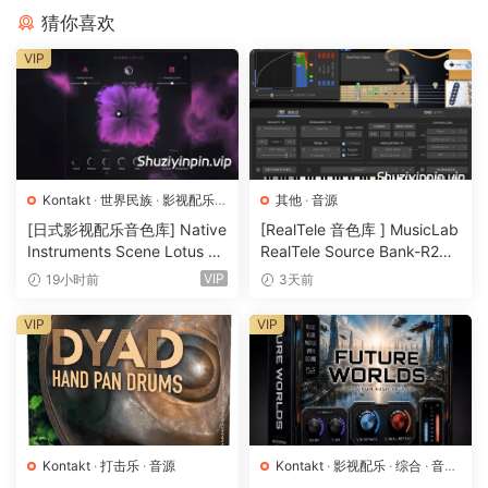
MELANCHOLIC. WARM. CLARINET
猜你喜欢
The Claire Woodwind Series is a deep-sampled collection
VIP
of the finest virtuoso woodwind soloists ever sampled.
These are highly playable instruments soared with true
emotion, effortless and equilibristic behavior. Our Clarinet
Virtuoso is the most expressive, playable, and lifelike
Clarinet ever sampled. The Clarinet Virtuoso was recorded
in a symphonic hall and contains three microphone
Kontakt
·
世界民族
·
影视配乐
·
其他
·
音源
音源
positions (Close, Decca, Far). The core of the Clarinet is its
[日式影视配乐音色库] Native
[RealTele 音色库 ] MusicLab
Instruments Scene Lotus v1.
RealTele Source Bank-R2R
highly advanced legato system, which contains both slow
1.2 [KONTAKT]（1.3GB）
[WiN]（3.13GB）
VIP
and fast legato. The legato system allows you to play
19小时前
3天前
legato with passionate arcs, sustains, staccatissimo,
VIP
VIP
expressive marcato, and more. We recorded arcs with both
non-vibrato, medium and strong vibrato, so you can freely
sculpt your performance from the subtle to vibrant. In
addition, we also added trills, runs, staccatissimo and even
non-tonal effects like breaths, valve sounds, and natural
Kontakt
·
打击乐
·
音源
Kontakt
·
影视配乐
·
综合
·
音效
click noises.
特殊
·
音源