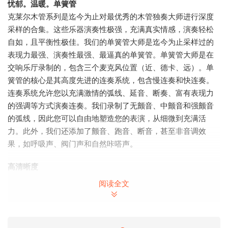
忧郁。温暖。单簧管
克莱尔木管系列是迄今为止对最优秀的木管独奏大师进行深度
采样的合集。这些乐器演奏性极强，充满真实情感，演奏轻松
自如，且平衡性极佳。我们的单簧管大师是迄今为止采样过的
表现力最强、演奏性最强、最逼真的单簧管。单簧管大师是在
交响乐厅录制的，包含三个麦克风位置（近、德卡、远）。单
簧管的核心是其高度先进的连奏系统，包含慢连奏和快连奏。
连奏系统允许您以充满激情的弧线、延音、断奏、富有表现力
的强调等方式演奏连奏。我们录制了无颤音、中颤音和强颤音
的弧线，因此您可以自由地塑造您的表演，从细微到充满活
力。此外，我们还添加了颤音、跑音、断音，甚至非音调效
果，如呼吸声、阀门声和自然咔嗒声。
高清晰度
Claire Clarinet Virtuoso 包含三个麦克风位置（近距离、
阅读全文
Decca、宽距离）。所有声音均以 96Khz 采样，提供前所未有
的声音细节，并揭示出在较低分辨率下会丢失的细节。您可以
听到乐器的温暖、房间的反射、空气以及所有经常被忽略的微