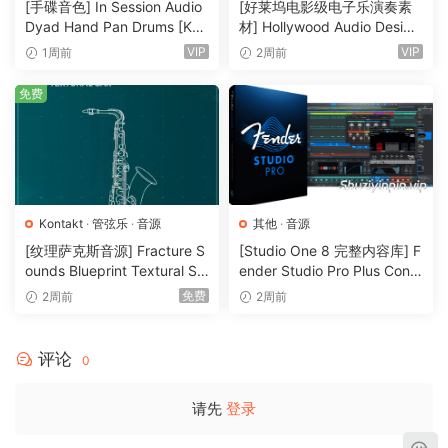
[手碟音色] In Session Audio
[好莱坞电影级电子乐演奏素
Dyad Hand Pan Drums [KO
材] Hollywood Audio Design
HIGH DEFINITION
NTAKT]（4.33GB）
FUTURE WORLDS [KONTAK
VIP
VIP
1周前
2周前
The Claire Clarinet Virtuoso contains three microphone
T]（2.52GB）
positions (Close, Decca, Wide). Everything was sampled at
免费
96Khz, providing unprecedented detail in the sound and
revealing details that would otherwise have been lost at
lower resolutions. You can hear the warmth of the
instrument, reflections of the room, the air and all the tiny,
little details so often missed.
Kontakt
·
管弦乐
·
音源
其他
·
音源
ADVANCED LEGATO
[纹理萨克斯音源] Fracture S
[Studio One 8 完整内容库] F
ounds Blueprint Textural Sa
ender Studio Pro Plus Conte
The Claire Clarinet Virtuoso is based on a highly intuitive,
x (Woodwind Experiments)
nt 2026-R2R（166GB）
免费
2周前
2周前
playable and expressive legato system. We sampled a
[KONTAKT]（405MB）
variety of different types of expressive sustains and arcs
that are all connected to the legato system, so you can go
评论
0
between sustain types that are gentle (p-mp) to strong (f-
ff) or sustain types with less or more vibrato.
请先
登录
@@qq@@
– Legato Types: