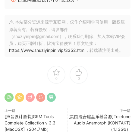
– 延音 MW/Crossfade 控制
– Staccatissimo
– Marcato Expressive
本站部分资源来源于互联网，仅作介绍和学习使用，版权属
– 第二小颤音
原著所有。若有侵权，请发邮件
– 第二大颤音
（shuziyinpin@gmail.com），联系我们删除。加入本站VIP会
– 弧线：
员，购买正版打折，比淘宝价便宜！原文链接：
https://www.shuziyinpin.vip/3352.html
，转载请注明出处。
+ PP-P-PP
+ P-MP-P
+ MP-MF-MP
+ MF-F-MP
0
0
+ MF-F-MF
+ MP-MF-MP VIB
+ MP-F-MP VIB
– 奖励：第二玩家选项
上一篇
下一篇
– 奖励：呼吸样本
[声音设计套装]GRM Tools
[氛围混合键盘乐器音源]Teletone
Complete Collection v 3.3
Audio Anamorph [KONTAKT]
– 奖励：阀门/点击样本
[MacOSX]（204.7Mb）
（1.13Gb）