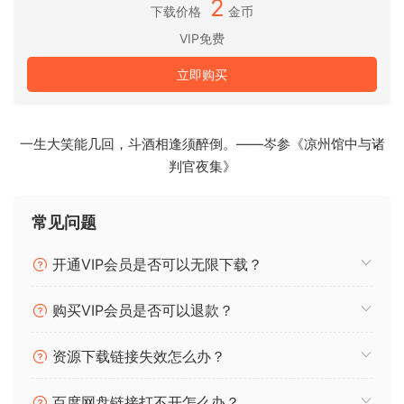
2
小细节。
下载价格
金币
VIP免费
高级连奏
Claire Clarinet Virtuoso 基于高度直观、可演奏且富有表现力
立即购买
的连奏系统。我们采样了各种不同类型的富有表现力的延音和
弧线，它们都与连奏系统相连，因此您可以在柔和（p-mp）到
强烈（f-ff）的延音类型或颤音较少或更多的延音类型之间切
一生大笑能几回，斗酒相逢须醉倒。——岑参《凉州馆中与诸
换。
判官夜集》
@@qq@@
– 连奏类型：
常见问题
+ Legato Natural
+ Legato Medium
开通VIP会员是否可以无限下载？
+ Legato Strong 1
+ Legato Strong 2
购买VIP会员是否可以退款？
+ Legato Vibrato
+ Legato Heavy Vibrato
资源下载链接失效怎么办？
+ Legato Staccatissimo
+ Legato Marcato Expressive
百度网盘链接打不开怎么办？