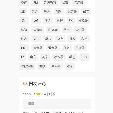
空间
FM
音频增强
扒谱
音序器
3D
闪避
乐谱
削波
琶音器
低音
切片
Lofi
变调
录屏
FX
模拟器
镶边
去混响
防火墙
回声
谐振器
波表
VSL
增益
染色
播客
和声
PDF
抑制器
调制器
低切
倍增器
IR
电音
刻录
移相器
瞬态
SFX
视频转换
桥接
声码器
对齐
网友评论
shenluo
• 4小时前
看看