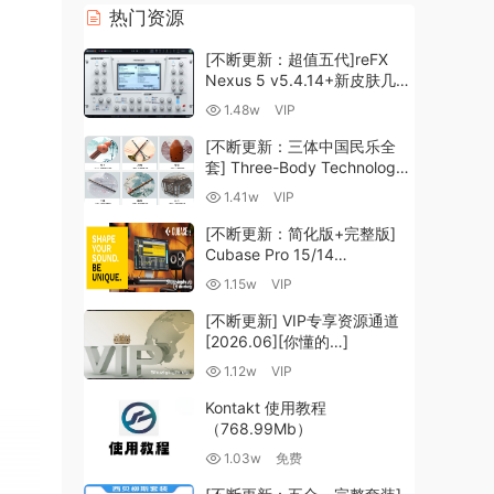
热门资源
[不断更新：超值五代]reFX
Nexus 5 v5.4.14+新皮肤几十
套+原厂+全套扩展+教程
1.48w
VIP
[WiN, MacOSX]（260GB+)
[不断更新：三体中国民乐全
套] Three-Body Technology-
R2R [WiN, MacOSX]
1.41w
VIP
（35.59GB+）
[不断更新：简化版+完整版]
Cubase Pro 15/14
VR/R2R/U2B+原厂音源+插件
1.15w
VIP
+光谱层+扩展+安装 [WiN,
MacOSX]（704.0MB+）
[不断更新] VIP专享资源通道
[2026.06][你懂的…]
1.12w
VIP
Kontakt 使用教程
（768.99Mb）
1.03w
免费