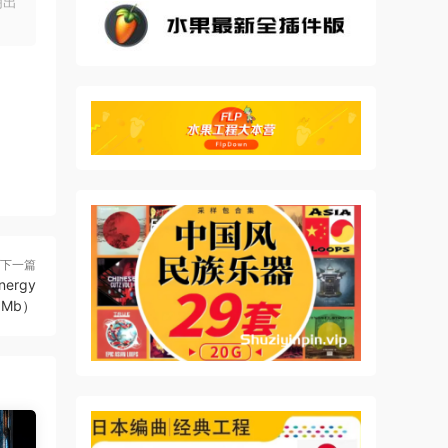
明出
 to
nd
s.
下一篇
nergy
01Mb）