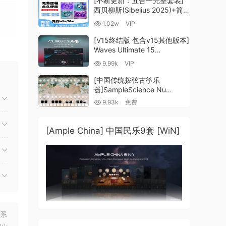
[不断更新：五合一完整套装]
西贝柳斯(Sibelius 2025)+简
提供了
谱插件V8+图片识别+音频识别
1.02w
VIP
+音色库+教程 [WiN,
MacOSX]（80.48GB+）
[V15终结版 包含v15其他版本]
融合
Waves Ultimate 15
v25.05.27+一键安装版+安装
9.99k
VIP
方法+使用教程 [WiN,
MacOSX]
[中国传统拨弦古筝乐
（4.1GB+10.2GB+9.6GB）
器]SampleScience Nu
带
Guzheng v2.0 x64 VST
9.93k
免费
VST3 AU DECENT SAMPLER
[WiN, MacOSX]（158MB)
[Ample China] 中国民乐9套 [WiN]
联系