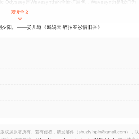
Odyssey是Wavesynth的全新扩展包，Wavesynth是我们为
e, Innervisions和Diynamic等标志性厂牌的启发，这个扩展包
阅读全文
器Roll，将大胆的贝斯线、复杂的手指鼓点和电影化的声音景观无缝
到夕阳。——晏几道《鹧鸪天·醉拍春衫惜旧香》
独特、排行榜首位的电子音乐作品的大门。
kt设计的先进的波形合成器乐器）来运行。
声音，如大胆的贝斯线、序列、手指鼓点、电影化的声音，并附
志性厂牌的启发
nth Plus来运行
著所有。若有侵权，请发邮件（shuziyinpin@gmail.com），