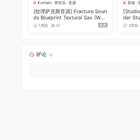
Kontakt
·
管弦乐
·
音源
其他
·
[纹理萨克斯音源] Fracture Soun
[Stud
ds Blueprint Textural Sax (Woo
der St
dwind Experiments) [KONTAK
026-R
免费
1周前
57
2周前
T]（405MB）
评论
0