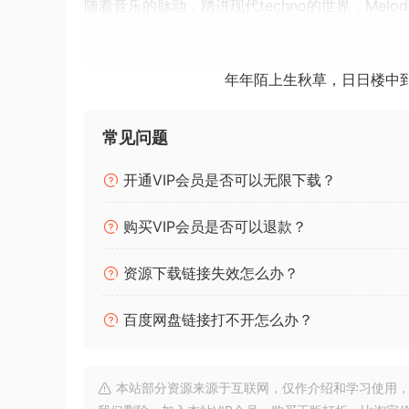
随着音乐的脉动，踏进现代techno的世界，Melodic 
Kontakt设计的先进的波形合成器乐器。受Afterlif
40个前沿预设，旨在将您的曲目提升到新的高度。
利用Wavesynth的直观控制和我们的智能随机
年年陌上生秋草，日日楼中
到您的制作中。Melodic Odyssey是您创作
配合Wavesynth 1使用
常见问题
这个DLC需要Wavesynth 1（我们为Konta
它增强了原始乐器的声音功能，包括经典的合成器
开通VIP会员是否可以无限下载？
190多个适合各种流派的艺术家预设。
购买VIP会员是否可以退款？
Melodic Odyssey摘要：
– DJ和制作人SNYL的40个旋律Techno预设
资源下载链接失效怎么办？
– 受Afterlife, Innervisions和Diynamic等标
系统要求：
百度网盘链接打不开怎么办？
– Melodic Odyssey需要Wavesynth 1或Wavesy
– 需要完整的Kontakt 6零售版来运行
本站部分资源来源于互联网，仅作介绍和学习使用，版权属原
Waves in Motion