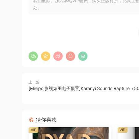
我们删除。加入本站VIP会员，购买正版打折，比淘宝
处。
Dive into the pulsating world of modern techn
Wavesynth, our advanced waveshaper instrument 
Innervisions, and Diynamic, this expansion off
new heights.
Harness the power of Wavesynth with intuitive 
bold basslines, intricate arps, and cinematic 
gateway to creating distinctive, chart-topping
Works with Wavesynth 1
上一篇
[Minipol影视氛围电子预置]Karanyi Sounds Rapture（5
This DLC requires Wavesynth 1 (our advanced 
It enhances the original instrument’s sonic cap
basslines, sequences, arps, cinematic sounds, 
猜你喜欢
various genres.
VIP
VIP
Melodic Odyssey Summary: