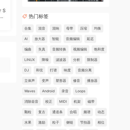
r S
热门标签
3.
合集
混音
混响
母带
压缩
均衡
AI
放大器
智能
音频编辑
延迟
编曲
失真
音频转换
视频编辑
饱和度
LiNUX
降噪
滤波器
分析
限制器
DJ
和弦
打谱
响度
音频分离
立体声
变声
塑形器
修音
播放器
Waves
Android
录音
Loops
消除齿音
校正
MIDI
机架
磁带
颗粒
复古
通道条
合唱
频谱
动态
水果
激励
粒子
侧链
节拍器
相位