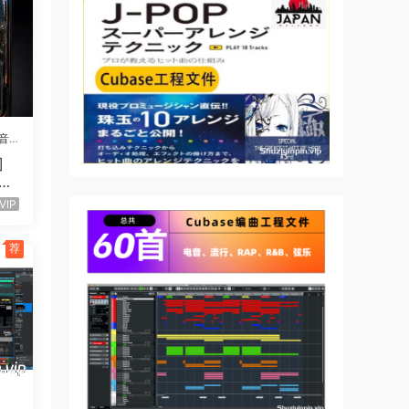
音
]
UTU
52
VIP
荐