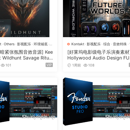
r SNYL
visions, and Diynamic
vesynth Plus to run
t
·
Others
·
影视配乐
·
环境铺底
·
Kontakt
·
影视配乐
·
综合
·
音效特殊
·
采样
·
音效特殊
·
音源
源
暗紧张氛围音效音源] Kee
[好莱坞电影级电子乐演奏素材
o run
t Wildhunt Savage Ritual
Hollywood Audio Design F
n [WAV, KONTAKT]（7.6
RE WORLDS [KONTAKT]（2.
VIP
101
1周前
108
GB）