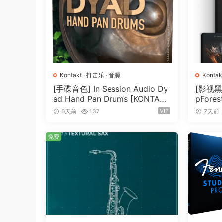
– 40 Melodic Techno Presets by DJ & Produce
– Inspired by iconic labels like Afterlife, Inner
System Requirements:
– Melodic Odyssey requires Wavesynth 1 or Wa
Kontakt
·
打击乐
·
音源
Kontak
素材
·
[手碟音色] In Session Audio Dy
[影视黑
– Requeires a full, retail version of Kontakt 6 t
ad Hand Pan Drums [KONTAK
pFores
T]（4.33GB）
Tensio
VIP
6天前
137
7天前
8GB）
免费