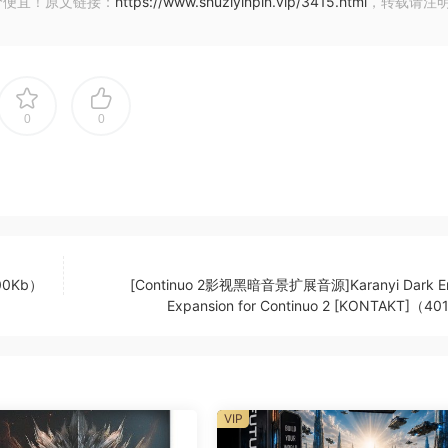
价便宜！原文链接：
https://www.shuziyinpin.vip/3415.html
，转载请注
o with Melodic Odyssey, the essential new expansion for
for Kontakt. Inspired by iconic labels like Afterlife,
ers 40 cutting-edge presets designed to elevate your tracks
0
0
controls and our smart randomizer, Roll, to seamlessly ble
soundscapes into your productions. Melodic Odyssey is your
 hits in one of electronic music’s most compelling subgenre
00Kb）
[Continuo 2影视黑暗音景扩展音源]Karanyi Dark E
waveshaper instrument for Kontakt) to operate.
Expansion for Continuo 2 [KONTAKT]（4
abilities, which feature classic synth sounds such as bold
and comes loaded with over 190 artist presets suitable for
VIP