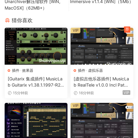
Unarchiver解压缩软件 [WiN,
Immersive v1.1.4 [WiN]（5Mb）
EQUALIZER.
MacOSX]（62MB+）
猜你喜欢
Generate v1.6.3
荐
VIP
Generate is based on a set of chaotic generators. What
looks like randomness contains underlying patterns,
interconnectedness, constant feedback loops, repetition,
self-similarity, fractals and self-organization.
插件
·
效果器
插件
·
虚拟乐器
Each of Generate’s 8 chaotic oscillators identifies these
[Guitarix 集成插件] MusicLa
[虚拟吉他乐器插件] MusicLa
underlying patterns and creates an oscillator that can
b Guitarix v1.38.1.1997-R2R
b RealTele v1.0.0 Incl Patch
seamlessly transition from sine wave to complete chaos,
[WiN]（7.5MB）
ed and Keygen-R2R [WiN]
VIP
15分钟前
16分钟前
（13.7MB）
with plenty of territory to explore in between. Musical
VIP
textures created include distortion, harmonics, grunge,
static, and noise. All of this can be predictably or
unpredictably modulated.