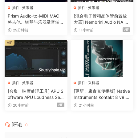
Invigorate v1.3.3
插件
·
效果器
插件
·
效果器
Prism Audio-to-MIDI MAC
[混合电子管和晶体管前置放
Here’s a little secret – compression, limiter and overdrive
将吉他、钢琴与乐器录音转换
大器] Nembrini Audio NA Ba
are the same thing and they can all be used to add energy
为可编辑 MIDI
ss 3500 v1.0.0 Incl Keygen-
VIP
29分钟前
11小时前
and excitement to your music. Invigorate is a
R2R [WiN]（31.0MB）
deconstructed compressor, limiter, and overdrive
VIP
distortion finely tuned to bring your mix, drum bus, or any
other element to life.
The intuitive design allows you to easily transition from
powerful compression through tight limiting to rich
插件
·
效果器
插件
·
采样器
distortion, all while getting the perfect sound with the
[合集：响度处理工具] APU S
[更新：康泰克便携版] Native
convenient MIX control. The result is guaranteed to push
oftware APU Loudness Seri
Instruments Kontakt 8 v8.1
your mix forward and make it sound bigger.
es v5.7.0 Incl Keygen-R2R
2.1 PORTABLE-vkDanilov
VIP
20小时前
21小时前
[WiN]（50.6MB）
[WiN]（1.25GB）
Recirculate v1.1.2
评论
0
Recirculate is not just a delay plugin; it is the distilled