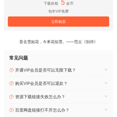
5
并创建一个可以从正弦波无缝过渡到完全混沌的振荡器，其中
下载价格
金币
有大量区域可供探索。创建的音乐纹理包括失真、谐波、垃圾
包年VIP免费
摇滚、静电和噪音。所有这些都可以可预测或不可预测地进行
立即购买
调制。
Invigorate v1.3.3
昔去雪如花，今来花似雪。——范云《别诗》
这里有一个小秘密——压缩、限制器和过载是同一件事，它们
常见问题
都可以用来为你的音乐增添活力和激情。Invigorate 是一款解
构的压缩器、限制器和过载失真器，经过精细调整，可让你的
开通VIP会员是否可以无限下载？
混音、鼓总线或任何其他元素焕发生机。
直观的设计让您能够轻松地从强大的压缩过渡到严格的限制，
购买VIP会员是否可以退款？
再到丰富的失真，同时通过便捷的 MIX 控制获得完美的声音。
结果保证让您的混音向前推进，听起来更宏大。
资源下载链接失效怎么办？
Recirculate v1.1.2
百度网盘链接打不开怎么办？