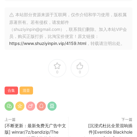
Recirculate 不仅仅是一个延迟插件；它是反馈回声的精华。通
本站部分资源来源于互联网，仅作介绍和学习使用，版权属
过去除多余的部分并专注于声音和控制，我们创造了完美的工
原著所有。若有侵权，请发邮件
具来为您的混音增加深度和维度。
（shuziyinpin@gmail.com），联系我们删除。加入本站VIP会
员，购买正版打折，比淘宝价便宜！原文链接：
Newfangled Audio was founded by Dan Gillespie after 15
https://www.shuziyinpin.vip/4159.html
，转载请注明出处。
years of writing DSP for Eventide. By combining traditional
digital signal processing techniques with advances in
machine learning, we create the best audio tools available.
0
0
Elevate v1.13.2
合集
混音
Elevatee is the most advanced mastering plugin ever
created. This unique multi-band limiter, human ear
equalizer and powerful audio booster will increase the
volume of your mix while maintaining or enhancing its
上一篇
下一篇
[不断更新：最新免费无广告中文
[沉浸式杜比全景混响插
dynamic feel. It uses intelligent adaptive technology that
版] winrar/7z/bandizip/The
件]Eventide Blackhole
real-time POWERFUL AND ACCURATE HUMAN EAR