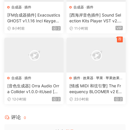
that if you have any plugin module registered under
合成器
·
插件
合成器
·
插件
R2R method, that it should not overwrite it. At least this
[FM合成器插件] Exacoustics
[西海岸音色插件] Sound Sel
is the idea at hand, with onlyifdoesntexist being used
GHOST v1.1.16 Incl Keygen-
ection Kits Player VST v2.0.
in the script. It is a way of saying thank you
R2R [WiN]（12.1MB）
0 bundle-V.R [WiN]（3.26G
VIP
8小时前
2
11小时前
B）
to R2R, and extra thank you to V.R because
荐
it goes the longest way to help with “good” releases
from previous work – whatever, whatever, you get what I
mean? Everybody rocks, especially active teams in any
form or fashion. Don’t forget to rock on.
合成器
·
插件
插件
·
效果器
·
苹果
·
苹果效果
器
[音色生成器] Orra Audio Orr
[情感 MIDI 和弦引擎] The Fr
a Collider v1.0.0-itUsed [Wi
eequency BLOOMER v2 Em
N]（5.12MB）
otional Chord Engine [WiN,
12小时前
2
22小时前
2
MacOSX]（26.99MB）
评论
0