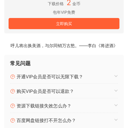
2
下载价格
金币
摇滚 – TCD²
包年VIP免费
安装程序的构造是这样的
如果您有任何插件模块在
立即购买
R2R 方法注册的插件模块，安装程序不会覆盖它。至少这
在脚本中使用 onlyifdoesntexist
在脚本中使用。这是一种感谢
呼儿将出换美酒，与尔同销万古愁。——李白《将进酒》
对 R2R 表示感谢的一种方式，也是对 V.R 表示额外感谢的一种
方式，因为
常见问题
因为它能最大程度地帮助 “好 “发布
无论如何，无论如何，你明白我的意思吗？
开通VIP会员是否可以无限下载？
你明白我的意思吗？每个人都很了不起，尤其是以任何
形式或方式的活跃团队。别忘了继续摇滚。
购买VIP会员是否可以退款？
Amplifikation 360 is a modular “playground” for stacking
pedals, amps, and cabs to create the perfect sound you
资源下载链接失效怎么办？
want. Immediately combine every Kuassa guitar plug-ins
you own inside Amplifikation 360. Try routing Matchlock‘s
百度网盘链接打不开怎么办？
Amp with Caliburn‘s Cabinet, add a series (and parallel