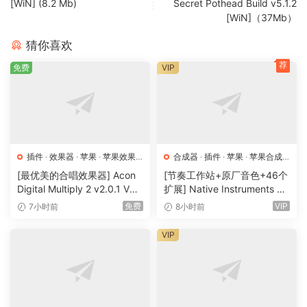
Free routing with unlimited device.
[WiN] (8.2 Mb)
Secret Pothead Build v5.1.2
[WiN]（37Mb）
Every Amplifikation and Efektor you owned automatically
registered.
猜你喜欢
All features from all Kuassa plug-ins on a single interface.
荐
免费
VIP
Assignable MIDI control.
“Live mode” for seamless Session change while playing.
Movable interface panels.
Looper/audio player.
Combine effects in the Container Unit with various routing
options.
插件
·
效果器
·
苹果
·
苹果效果
合成器
·
插件
·
苹果
·
苹果合成
器
器
Chromatic Tuner
[最优美的合唱效果器] Acon
[节奏工作站+原厂音色+46个
Digital Multiply 2 v2.0.1 VST
扩展] Native Instruments M
VST3 AU AAX [WiN, MacOS
aschine 3.6.0-HCiSO [Mac
x64: Standalone, VST3, VST2, .aaxplugin
免费
VIP
7小时前
8小时前
X]（66.3MB）
OSX]（1.41GB+32GB)
x86: JBridge files
VIP
Just install!
Rock on! – TCD²
The installer has been constructed in such a way