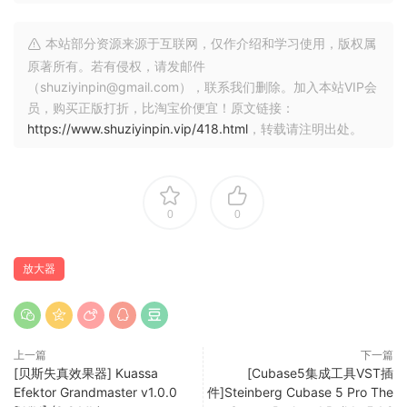
routings) of Efektor pedals to get that spacey shoegazing
wall of sound, bigger than live djent riffs, or even a trippy
本站部分资源来源于互联网，仅作介绍和学习使用，版权属
psychedelic leads.
原著所有。若有侵权，请发邮件
（shuziyinpin@gmail.com），联系我们删除。加入本站VIP会
Amplifikation 360 is the answer for a fast patch design,
员，购买正版打折，比淘宝价便宜！原文链接：
thanks to its uniquely intuitive, single screen graphic
https://www.shuziyinpin.vip/418.html
，转载请注明出处。
interface. Amplifikation 360 is also among the very few
guitar amp sims which are really enjoyable to bring on a
live performance. Create preset within minutes, plug any
midi pedal controller and set the midi channels quickly and
0
0
use “Live” mode to quickly switch scenes smoothly without
glitch/popping.
放大器
Amplifikation 360 is a PLAYGROUND for our users, our
fans to unify and heighten your already great experience
to a new level with our products.
上一篇
下一篇
[贝斯失真效果器] Kuassa
[Cubase5集成工具VST插
Key Features:
Efektor Grandmaster v1.0.0
件]Steinberg Cubase 5 Pro The