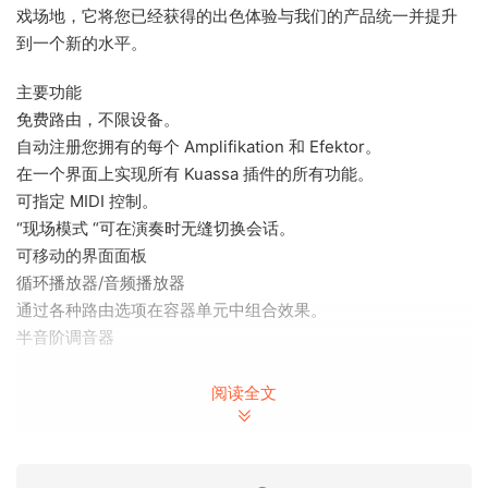
戏场地，它将您已经获得的出色体验与我们的产品统一并提升
到一个新的水平。
主要功能
免费路由，不限设备。
自动注册您拥有的每个 Amplifikation 和 Efektor。
在一个界面上实现所有 Kuassa 插件的所有功能。
可指定 MIDI 控制。
“现场模式 “可在演奏时无缝切换会话。
可移动的界面面板
循环播放器/音频播放器
通过各种路由选项在容器单元中组合效果。
半音阶调音器
x64: 独立、VST3、VST2、.aaxplugin
阅读全文
x86: JBridge 文件
安装即可！