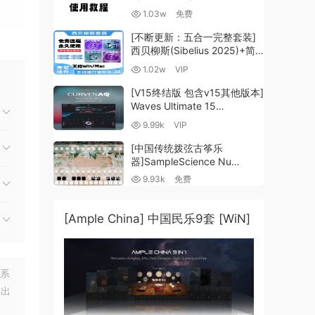
1.03w
免费
[不断更新：五合一完整套装]
西贝柳斯(Sibelius 2025)+简
谱插件V8+图片识别+音频识别
1.02w
VIP
+音色库+教程 [WiN,
MacOSX]（80.48GB+）
[V15终结版 包含v15其他版本]
Waves Ultimate 15
v25.05.27+一键安装版+安装
9.99k
VIP
方法+使用教程 [WiN,
MacOSX]
[中国传统拨弦古筝乐
（4.1GB+10.2GB+9.6GB）
器]SampleScience Nu
Guzheng v2.0 x64 VST
9.93k
免费
VST3 AU DECENT SAMPLER
[WiN, MacOSX]（158MB)
[Ample China] 中国民乐9套 [WiN]
联系
明出