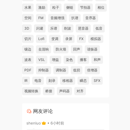
水果
激励
粒子
侧链
节拍器
相位
空间
FM
音频增强
扒谱
音序器
3D
闪避
乐谱
削波
琶音器
低音
切片
Lofi
变调
录屏
FX
模拟器
镶边
去混响
防火墙
回声
谐振器
波表
VSL
增益
染色
播客
和声
PDF
抑制器
调制器
低切
倍增器
IR
电音
刻录
移相器
瞬态
SFX
视频转换
桥接
声码器
对齐
网友评论
shenluo
• 6小时前