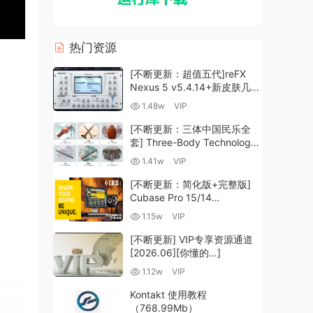
热门资源
[不断更新：超值五代]reFX
Nexus 5 v5.4.14+新皮肤几十
套+原厂+全套扩展+教程
1.48w
VIP
[WiN, MacOSX]（260GB+)
[不断更新：三体中国民乐全
套] Three-Body Technology-
R2R [WiN, MacOSX]
1.41w
VIP
（35.59GB+）
[不断更新：简化版+完整版]
Cubase Pro 15/14
VR/R2R/U2B+原厂音源+插件
1.15w
VIP
+光谱层+扩展+安装 [WiN,
MacOSX]（704.0MB+）
[不断更新] VIP专享资源通道
[2026.06][你懂的…]
1.12w
VIP
Kontakt 使用教程
（768.99Mb）