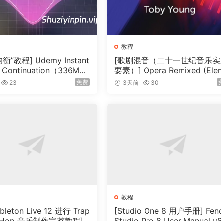
教程
衡”教程] Udemy Instant
[歌剧混音（二十一世纪音乐实
 Continuation（336M
要素）] Opera Remixed (Ele
nts in Twenty-First Century
免费
23
3天前
30
sic Practice)（2MB）
教程
leton Live 12 进行 Trap
[Studio One 8 用户手册] Fen
p Hop 音乐制作完整教程]
Studio Pro 8 User Manual v8.