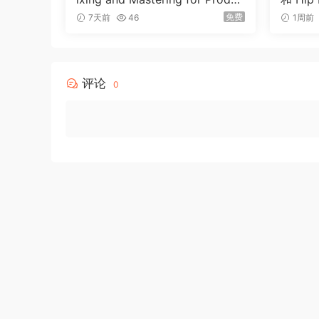
ers [TUTORiAL]（6.51GB）
Udemy 
免费
7天前
46
1周前
c Prod
12 Co
评论
0