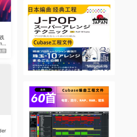
践
me
 Mu
免费
der
1.