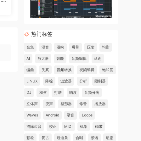
热门标签
合集
混音
混响
母带
压缩
均衡
AI
放大器
智能
音频编辑
延迟
编曲
失真
音频转换
视频编辑
饱和度
LiNUX
降噪
滤波器
分析
限制器
DJ
和弦
打谱
响度
音频分离
立体声
变声
塑形器
修音
播放器
Waves
Android
录音
Loops
消除齿音
校正
MIDI
机架
磁带
颗粒
复古
通道条
合唱
频谱
动态