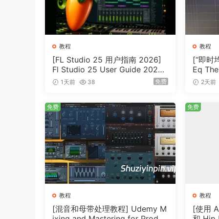
教程
教程
[FL Studio 25 用户指南 2026]
[“即时均
Fl Studio 25 User Guide 2026
Eq The
（1MB）
B）
免费
1天前
38
2天前
免费
免费
教程
教程
[混音和母带处理教程] Udemy M
[使用 Ab
ixing and Mastering for Produc
和 Hi