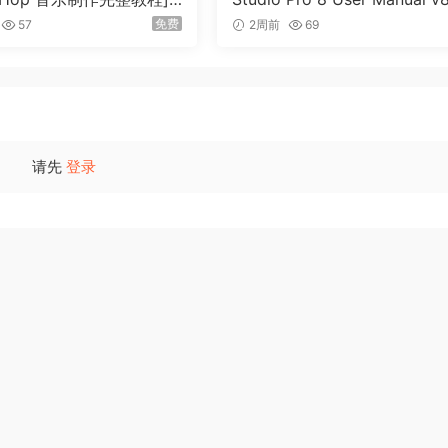
Trap and Hip Hop Musi
0-R2R（931MB）
免费
57
2周前
69
uction with Ableton Live
mplete（6.2GB）
请先
登录