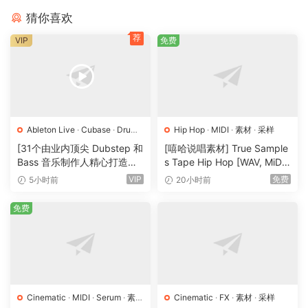
猜你喜欢
荐
VIP
免费
Ableton Live
·
Cubase
·
Drum
Hip Hop
·
MIDI
·
素材
·
采样
and Bass
·
Dubstep
·
FL Studio
[31个由业内顶尖 Dubstep 和
[嘻哈说唱素材] True Sample
·
Logic Pro
·
MIDI
·
Serum
·
工
Bass 音乐制作人精心打造的
s Tape Hip Hop [WAV, MiDi]
程
·
教程
·
素材
·
采样
·
预置
采样包] Avant Samples Avan
（408.59MB）
VIP
免费
5小时前
20小时前
t All Access Bundle 2025 [W
AV, MiDi]（27.5GB）
免费
Cinematic
·
MIDI
·
Serum
·
素材
Cinematic
·
FX
·
素材
·
采样