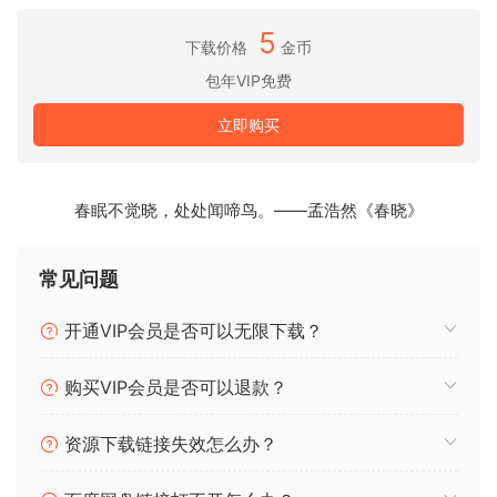
deliver an authentic Afrobeat vibe.
5
下载价格
金币
We initially didn’t want to put a price on it but the sounds
包年VIP免费
were just too good to be true, so we’re not kidding when
立即购买
we say it’s a steal. Inside you’ll get:
23 Drum loops
21 Melody Loops + Stems + MIDI Files
春眠不觉晓，处处闻啼鸟。——孟浩然《春晓》
22 Vox loops
16 Guitar loops
常见问题
7 Rolls and Fills
开通VIP会员是否可以无限下载？
High Quality Wav Sounds
购买VIP会员是否可以退款？
100% Royalty Free
FANTASTiC
资源下载链接失效怎么办？
🏠 HomePage