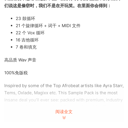
们说这是偷窃时，我们不是在开玩笑。在里面你会得到：
23 鼓循环
21 个旋律循环 + 词干 + MIDI 文件
22 个 Vox 循环
16 吉他循环
7 卷和填充
高品质 Wav 声音
100%免版税
Inspired by some of the Top Afrobeat artists like Ayra Starr,
Tems, Oxlade, Magixx etc. This Sample Pack is the most
insane deal you’ll ever see: packed with premium, industry
standard afrobeat sounds, all for an unbeatable offer.
阅读全文
This Pack contains Drum loops, Melody loops + STEMS
and MIDI files, Vox loops, Rolls & Fills – all crafted to