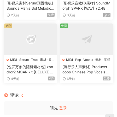
·
采样
·
预置
[影视乐素材Serum预置模板]
[影视乐音效FX采样] SoundM
Sounds Mania Sol Melodic
orph SPARK [WAV]（2.48G
Deep [WAV, MiDi]（1.23G
B）
免费
2天前
3天前
2
B）
VIP
免费
MIDI
·
Serum
·
Trap
·
素材
·
采
MIDI
·
Pop
·
Vocals
·
素材
·
采样
样
·
预置
[包罗万象的随机素材包] xan
[流行乐人声素材] Producer L
dror2 MOAR kit [DELUXE VE
oops Chinese Pop Vocals Vo
RSION] [WAV, MiDi]（3.1G
l.1 [WAV, MiDi, REX]（3.21G
VIP
免费
4天前
6天前
B）
B）
评论
0
请先
登录