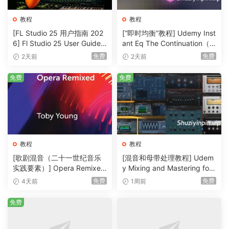
教程
教程
[FL Studio 25 用户指南 202
[“即时均衡”教程] Udemy Inst
6] Fl Studio 25 User Guide 2
ant Eq The Continuation（3
026（1MB）
36MB）
免费
免费
2天前
2天前
免费
免费
教程
教程
[歌剧混音（二十一世纪音乐
[混音和母带处理教程] Udem
实践要素）] Opera Remixed
y Mixing and Mastering for
(Elements in Twenty-First C
Producers [TUTORiAL]（6.
免费
免费
4天前
1周前
entury Music Practice)（2M
51GB）
B）
免费