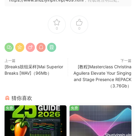
0
0
上一篇
下一篇
[Breaks鼓组采样]Mai Superior
[教程]Masterclass Christina
Breaks [WAV]（96Mb）
Aguilera Elevate Your Singing
and Stage Presence REPACK
（3.76Gb）
猜你喜欢
免费
免费