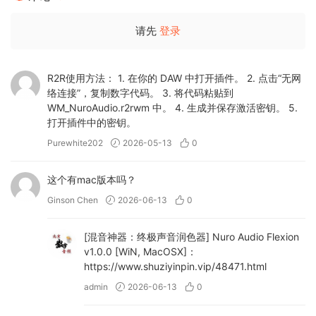
Vocal Compressor
请先
登录
The new VOCAL mode is a multi-stage compression circuit
that is perfect for applying natural compression and tone
shaping. Try it before your full vocal chain for added color
R2R使用方法： 1. 在你的 DAW 中打开插件。 2. 点击“无网
络连接”，复制数字代码。 3. 将代码粘贴到
and polish.
WM_NuroAudio.r2rwm 中。 4. 生成并保存激活密钥。 5.
打开插件中的密钥。
Dynamic Exciter
Purewhite202
2026-05-13
0
HELIX mode turns Flexion into a powerful dynamic exciter,
featuring a dual-dynamic design – adding life and vibrance,
这个有mac版本吗？
even on the dullest sounds in your mix.
Ginson Chen
2026-06-13
0
Drum Enhancer
[混音神器：终极声音润色器] Nuro Audio Flexion
v1.0.0 [WiN, MacOSX]：
PUNCH mode recognizes transient material and allows
https://www.shuziyinpin.vip/48471.html
peaks to cut through with less gain reduction, while
admin
2026-06-13
0
clamping down on the sustains in a musical way. Add
maximum punch & transient excitement with this mode.