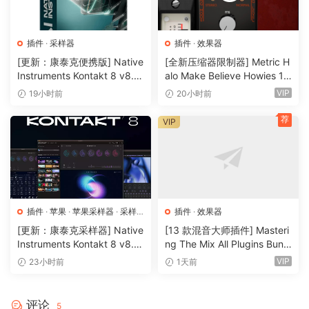
Flexion’s unique dynamic engines are designed to elevate
every part of your mix and master – all while streamlining
your workflow. Explore a few of our favorite uses below.
插件
·
采样器
插件
·
效果器
[更新：康泰克便携版] Native
[全新压缩器限制器] Metric H
Master Bus
Instruments Kontakt 8 v8.1
alo Make Believe Howies 17
2.1 PORTABLE-vkDanilov
9 v4.1.17-R2R [WiN]（30.0
VIP
19小时前
20小时前
[WiN]（1.25GB）
MB）
PRIMA & MULTIMAX are built for your master bus.
荐
VIP
Combining stereo enhancement, analog-summing style
saturation, dynamic control, tone-shaping, clipping and
limiting to add detail and clarity to your overall mix.
Individual Tracks
插件
·
苹果
·
苹果采样器
·
采样
插件
·
效果器
The AIR-1B engine is specially designed for adding natural
器
[更新：康泰克采样器] Native
[13 款混音大师插件] Masteri
detail and harmonic excitement to any track in your mix.
Instruments Kontakt 8 v8.1
ng The Mix All Plugins Bundl
From vocals to instruments to synths – it’s extremely
2.1 [WiN, MacOSX]（1.2GB
e v2026.08.03 [WiN, MacO
VIP
23小时前
1天前
powerful when you need a sound to cut through a dense
+）
SX]（180MB+）
mix.
评论
5