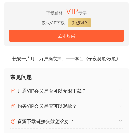
刻见效。
VIP
下载价格
专享
让您的混音瞬间拥有专业水准。
仅限VIP下载
升级VIP
Flexion 将迄今为止最先进的自适应算法集成到一个易于使用的
界面中，让您的混音比以往任何时候都更加快速便捷地拥有深
立即购买
度、细节和清晰度。
适用于各种场合。
长安一片月，万户捣衣声。——李白《子夜吴歌·秋歌》
Flexion 独特的动态引擎旨在提升您混音和母带处理的每个部
分，同时简化您的工作流程。以下是我们推荐的一些使用场
景。
常见问题
主总线
开通VIP会员是否可以无限下载？
PRIMA 和 MULTIMAX 专为您的主总线而设计。它们结合了立
购买VIP会员是否可以退款？
体声增强、模拟求和式饱和度、动态控制、音调塑造、削波和
限制功能，为您的整体混音增添细节和清晰度。
资源下载链接失效怎么办？
单轨