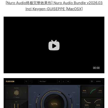
[Nuro Audio终极完整效果包] Nuro Audio Bundle v2026.03
Incl Keygen-GUISEPPE [MacOSX]