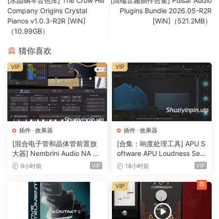
[水晶钢琴音色库] The Crow Hill
[高端音频插件合集] Pulsar Audio
出，同时以音乐性的方式抑制延音。使用此模式可最大限度地
Company Origins Crystal
Plugins Bundle 2026.05-R2R
增强冲击力和瞬态响应。
Pianos v1.0.3-R2R [WiN]
[WiN]（521.2MB）
（10.99GB）
双轨增强器：
猜你喜欢
Flexion 是双轨节拍的理想之选。它有助于在控制主体频率的同
VIP
VIP
时，保持恰到好处的冲击力和瞬态清晰度，从而为歌声与乐器
完美融合创造理想的空间。
The ultimate sonic finalizer.
Pro detail, depth & clarity in your mixes and masters.
插件
·
效果器
插件
·
效果器
Instantly.
[混合电子管和晶体管前置放
[合集：响度处理工具] APU S
大器] Nembrini Audio NA Ba
oftware APU Loudness Seri
Give your mixes pro polish, instantly.
ss 3500 v1.0.0 Incl Keygen-
es v5.7.0 Incl Keygen-R2R
VIP
VIP
9小时前
18小时前
Flexion packs the most advanced adaptive algorithms ever
R2R [WiN]（31.0MB）
[WiN]（50.6MB）
built into one easy-to-use interface to give your mix depth,
荐
VIP
detail, and clarity – faster and easier than ever.
A flavor for everything.