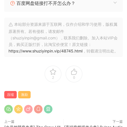
百度网盘链接打不开怎么办？
AIR-1B 引擎专为给混音中的任何音轨添加自然细节和丰富的谐
波而设计。从人声到乐器再到合成器——当您需要一个能够穿
本站部分资源来源于互联网，仅作介绍和学习使用，版权属
透复杂混音的声音时，它都非常强大。
原著所有。若有侵权，请发邮件
（shuziyinpin@gmail.com），联系我们删除。加入本站VIP会
人声压缩器
员，购买正版打折，比淘宝价便宜！原文链接：
全新的 VOCAL 模式是一个多级压缩电路，非常适合应用自然的
https://www.shuziyinpin.vip/48745.html
，转载请注明出处。
压缩和音色塑造。在处理完整的人声链之前尝试使用此模式，
可增添色彩和润色效果。
动态激励器
2
0
HELIX 模式将 Flexion 变成一个强大的动态激励器，采用双动
压缩
激励
态设计，即使是混音中最沉闷的声音也能焕发活力。
鼓组增强器
上一篇
下一篇
PUNCH 模式可识别瞬态素材，让峰值以更小的增益衰减脱颖而