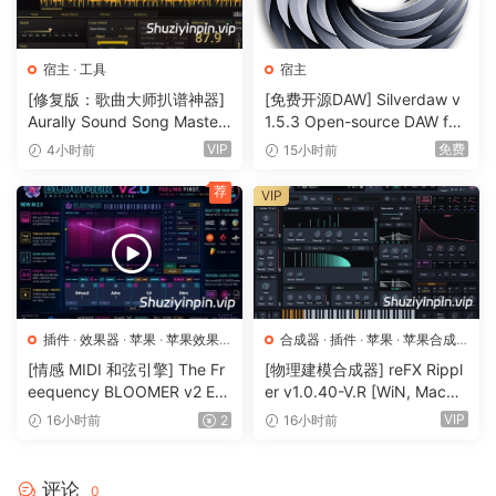
鼓节拍器和即兴演奏轨道 – 逼真的节奏型和多轨歌曲，方便练
习和录音。
宿主
·
工具
宿主
[修复版：歌曲大师扒谱神器]
[免费开源DAW] Silverdaw v
版本 8.0.3 发行说明（2026 年 3 月 24
Aurally Sound Song Master
1.5.3 Open-source DAW for
PRO v5.0.02 REV 1 [WiN]
remixing & mashups [WiN]
日）：
VIP
免费
4小时前
15小时前
（355MB）
（179MB）
已修复以下问题：
荐
VIP
[macOS] 加载某些轨道预设时可能发生崩溃；
[Windows] 非高 DPI 模式失效；
[Linux] 拖动效果时可能发生崩溃/卡顿；
[Pro EQ³] 激活时真实峰值电平发生变化。
插件
·
效果器
·
苹果
·
苹果效果
合成器
·
插件
·
苹果
·
苹果合成
器
器
[情感 MIDI 和弦引擎] The Fr
[物理建模合成器] reFX Rippl
Fender Studio® Pro is the next evolution of modern music
eequency BLOOMER v2 Em
er v1.0.40-V.R [WiN, MacO
creation. Built on PreSonus’ award-winning Studio One
otional Chord Engine [WiN,
SX]（55MB）
VIP
16小时前
2
16小时前
platform, it combines celebrated features and trusted
MacOSX]（26.99MB）
performance with a modernized interface, Fender’s
renowned amps and effects, and intuitive new workflows
评论
0