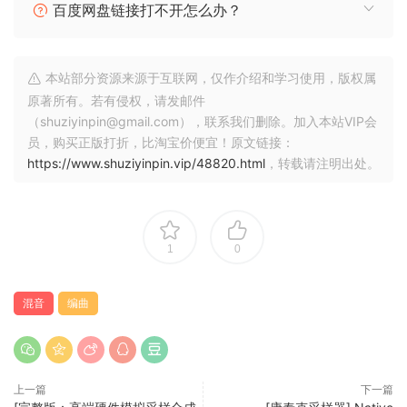
百度网盘链接打不开怎么办？
PreSonus 屡获殊荣的 Studio One 平台打造，融合了备受赞誉
的功能和值得信赖的性能，并配备了现代化的界面、Fender 著
名的放大器和效果器，以及直观的全新工作流程，让音乐创作
本站部分资源来源于互联网，仅作介绍和学习使用，版权属
比以往任何时候都更加快捷、更具灵感、更加紧密相连。
原著所有。若有侵权，请发邮件
（shuziyinpin@gmail.com），联系我们删除。加入本站VIP会
从最初的即兴演奏到最终的混音，Fender Studio Pro 助力音乐
员，购买正版打折，比淘宝价便宜！原文链接：
家、制作人和创作者轻松将创意变为现实。其拖放式工作流
https://www.shuziyinpin.vip/48820.html
，转载请注明出处。
程、通道和编曲概览，以及集成的 Fender Mustang 吉他和
Rumble 贝斯插件，让录音、制作和演奏比以往任何时候都更加
直观、更具灵感。此外，AI 驱动的音频转音符转换、和弦助
手、更新的采样器、Studio Verb 和 Show Page 视频播放等工
1
0
具，为创作者提供了精准度、灵活性和声音深度，让他们能够
制作出任何风格的专业级音乐。
混音
编曲
Fender Studio Pro 升级
升级 SKU 资格 — 可升级任何 Studio One Pro 7 或 Fender
Studio Pro 永久许可证，并包含 12 个月的免费功能更新；将之
上一篇
下一篇