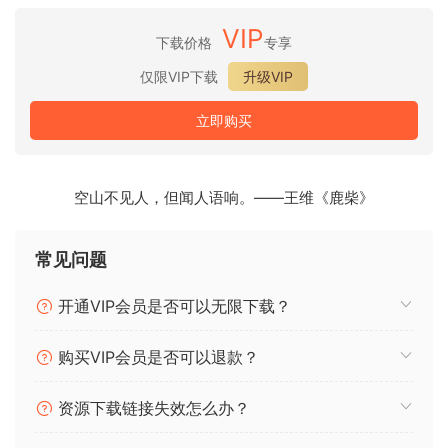
"
$(
/opt/homebrew/bin/brew shellenv)"
&&
 brew update 
&
VIP
下载价格
专享
仅限VIP下载
升级VIP
如果无法打开 Keygen，请使用 Sentinel：
立即购买
[
Mac
必备：自动打开应用程序工具]
Alin
Lupascu
Sentinel
 v3
.
空山不见人，但闻人语响。——王维《鹿柴》
可选内容/扩展包只需添加到 Peeplink 即可。
常见问题
系统要求：
开通VIP会员是否可以无限下载？
macOS 13.5 (Ventura) 或更高版本；
购买VIP会员是否可以退款？
Intel Core™ i3 / Apple® M1 处理器或更高版本；
最低 8 GB 内存
资源下载链接失效怎么办？
Fender Studio® Pro 是现代音乐创作的又一次革新。它基于