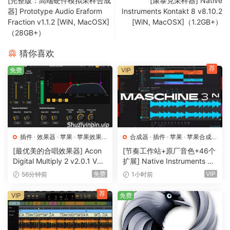
[完整版：高端硬件模拟采样合成
[康泰克采样器] Native
前的 Studio One 版本升级到 Fender Studio Pro；不适用于演
器] Prototype Audio Eraform
Instruments Kontakt 8 v8.10.2
示版或免费版本（例如 Studio One Prime）。
Fraction v1.1.2 [WiN, MacOSX]
[WiN, MacOSX]（1.2GB+）
（28GB+）
功能包括
猜你喜欢
通道和编曲概览 – 完整的会话视图，方便快速导航和控制。
荐
免费
VIP
Fender Mustang 吉他和 Rumble 贝斯插件 – 经典的 Fender
音色、放大器、箱体、效果器和预设。
重新设计的用户界面 – 现代化的精简工作流程，助您更快地激
发创作灵感。
AI 音频转音符 – 即时将音频录音转换为可编辑的 MIDI 文件。
和弦助手 – 智能和弦建议，激发您的创作灵感。
插件
·
效果器
·
苹果
·
苹果效果
合成器
·
插件
·
苹果
·
苹果合成
器
器
更新的 Sample One 和 Impact 采样器 – 高级采样和声音塑造
[最优美的合唱效果器] Acon
[节奏工作站+原厂音色+46个
Digital Multiply 2 v2.0.1 VST
扩展] Native Instruments M
工具。
VST3 AU AAX [WiN, MacOS
aschine 3.6.0-HCiSO [Mac
免费
VIP
56分钟前
1小时前
Studio Verb 插件 – 通过直观的控制，创建沉浸式、逼真的混响
X]（66.3MB）
OSX]（1.41GB+32GB)
效果。
荐
VIP
免费
演出页面视频支持 – 在演出设置中播放和编辑视频。
无缝集成 Fender Studio – 在移动设备上捕捉灵感，然后在桌
面端继续创作。